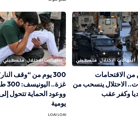
انتهاكات الاحتلال
فلسطيني
انتهاكات الاحتلال
فلسطيني
 من الاقتحامات
300 يوم من “وقف النار
ات.. الاحتلال ينسحب من
غزة.. ا
يا وكفر عقب
ووعود الحماية تتحول إلى
يومية
LOAI LOAI