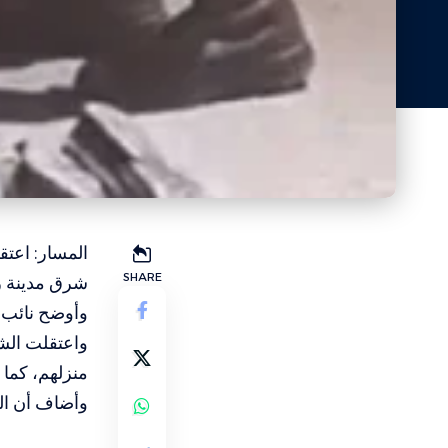
المسار: اعتق
SHARE
شرق مدينة را
وأوضح نائب 
منزلهم، كما 
وأضاف أن ال