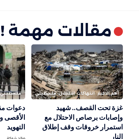
مقالات مهمة !
أهم الاخبار
انتهاكات الاحتلال
فلسطيني
فلسطيني
غزة تحت القصف.. شهيد
دعوات مق
وإصابات برصاص الاحتلال مع
الأقصى و
استمرار خروقات وقف إطلاق
التهويد
النار
صالح شوكة