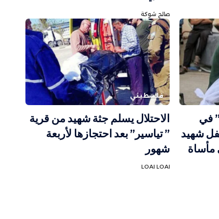
صالح شوكة
فلسطيني
” في
الاحتلال يسلم جثة شهيد من قرية
ليونيسف: 300 طفل شهيد
” تياسير” بعد احتجازها لأربعة
 مأساة
شهور
LOAI LOAI