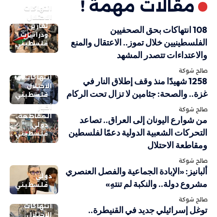
مقالات مهمة !
انتهاكات
الاحتلال
تقارير
108 انتهاكات بحق الصحفيين
ودراسات
الفلسطينيين خلال تموز.. الاعتقال والمنع
فلسطيني
والاعتداءات تتصدر المشهد
صالح شوكة
انتهاكات
1258 شهيدًا منذ وقف إطلاق النار في
الاحتلال
غزة.. والصحة: جثامين لا تزال تحت الركام
فلسطيني
أخبار
صالح شوكة
المقاطعة
من شوارع اليونان إلى العراق.. تصاعد
دولي
التحركات الشعبية الدولية دعمًا لفلسطين
فلسطيني
ومقاطعة الاحتلال
صالح شوكة
ألبانيز: «الإبادة الجماعية والفصل العنصري
دولي
مشروع دولة.. والنكبة لم تنتهِ»
فلسطيني
صالح شوكة
انتهاكات
توغل إسرائيلي جديد في القنيطرة..
الاحتلال