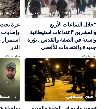
استيطان
انتهاكات الاحتلال
فلسطيني
أهم الاخبار
“خلال الساعات الأربع
غزة تحت 
والعشرين”اعتداءات استيطانية
وإصابات ب
واسعة في الضفة والقدس.. بؤرة
استمرار 
جديدة واقتحامات للأقصى
النار
صالح شوكة
صالح شوكة
أسرى
فلسطيني
TV
فلسطي
تصعيد واسع في الضفة والقدس..
سلسلة شه