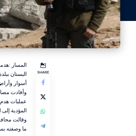
المسار :هدمت
SHARE
البستان ببل
أسوار وأراضٍ
وأفادت مصادر
عمليات هدم 
المؤدية إلى 
وقالت محافظة
ما وصفته بس