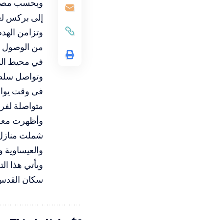
وبحسب مصادر
إلى بركس لع
وتزامن الهدم
من الوصول إ
في محيط الم
وتواصل سلطا
في وقت يواج
متواصلة لفرض
وأظهرت معطي
شملت منازل 
والعيساوية 
ويأتي هذا ا
سكان القدس،