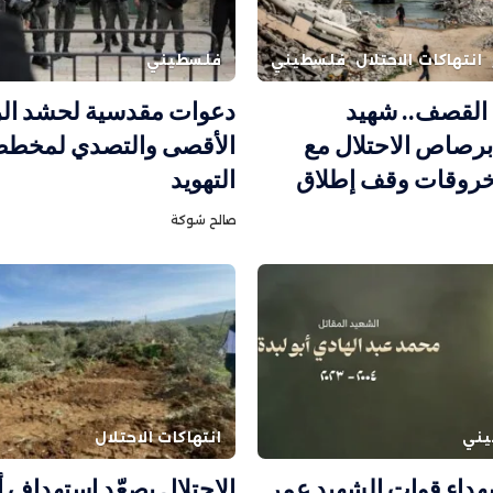
انتهاكات الاحتلال
فلسطيني
فلسطيني
القصف.. شهيد
دعوات مقدسية لحشد ال
رصاص الاحتلال مع
الأقصى والتصدي لمخط
خروقات وقف إطلاق
التهويد
صالح شوكة
ني
انتهاكات الاحتلال
داء قوات الشهيد عمر
الاحتلال يصعّد استهداف 