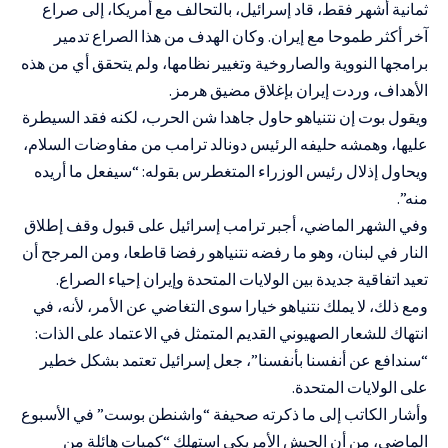
ثمانية أشهر فقط، قاد إسرائيل، بالتحالف مع أمريكا، إلى صراع
آخر أكثر طموحا مع إيران. وكان الهدف من هذا الصراع تدمير
برامجها النووية والصاروخية وتغيير نظامها، ولم يتحقق أي من هذه
الأهداف، وردت إيران بإغلاق مضيق هرمز.
ويقول بوت إن نتنياهو حاول جاهدا شن الحرب، لكنه فقد السيطرة
عليها، وهمشه حليفه الرئيس دونالد ترامب من مفاوضات السلام،
ويحاول إذلال رئيس الوزراء المتغطرس بقوله: “سيفعل ما أريده
منه”.
وفي الشهر الماضي، أجبر ترامب إسرائيل على قبول وقف إطلاق
النار في لبنان، وهو ما رفضه نتنياهو رفضا قاطعا، ومن المرجح أن
تعيد اتفاقية جديدة بين الولايات المتحدة وإيران إحياء الصراع.
ومع ذلك، لا يملك نتنياهو خيارا سوى التغاضي عن الأمر، لأنه، في
انتهاك للشعار الصهيوني القديم المتمثل في الاعتماد على الذات:
“سندافع عن أنفسنا بأنفسنا”، جعل إسرائيل تعتمد بشكل خطير
على الولايات المتحدة.
وأشار الكاتب إلى ما ذكرته صحيفة “واشنطن بوست” في الأسبوع
الماضي، من أن الجيش الأمريكي استهلك “كميات هائلة من