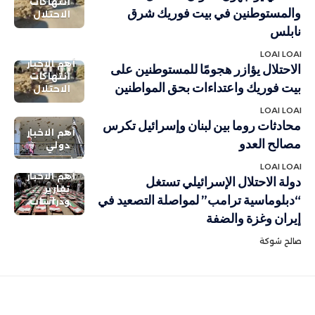
انتهاكات
والمستوطنين في بيت فوريك شرق
الاحتلال
نابلس
LOAI LOAI
أهم الاخبار
الاحتلال يؤازر هجومًا للمستوطنين على
انتهاكات
بيت فوريك واعتداءات بحق المواطنين
الاحتلال
LOAI LOAI
محادثات روما بين لبنان وإسرائيل تكرس
أهم الاخبار
مصالح العدو
دولي
LOAI LOAI
أهم الاخبار
دولة الاحتلال الإسرائيلي تستغل
تقارير
“دبلوماسية ترامب” لمواصلة التصعيد في
ودراسات
إيران وغزة والضفة
صالح شوكة