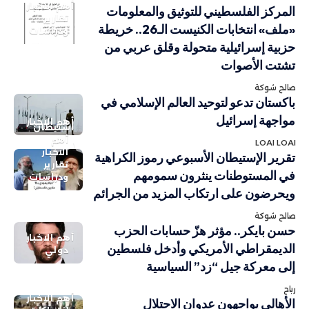
أهم الاخبار
المركز الفلسطيني للتوثيق والمعلومات
تقارير
«ملف» انتخابات الكنيست الـ26.. خريطة
ودراسات
حزبية إسرائيلية متحولة وقلق عربي من
تشتت الأصوات
صالح شوكة
باكستان تدعو لتوحيد العالم الإسلامي في
مواجهة إسرائيل
أهم الاخبار
استيطان
أهم
LOAI LOAI
الاخبار
تقرير الإستيطان الأسبوعي رموز الكراهية
تقارير
في المستوطنات ينثرون سمومهم
ودراسات
ويحرضون على ارتكاب المزيد من الجرائم
صالح شوكة
حسن بايكر.. مؤثر هزّ حسابات الحزب
أهم الاخبار
الديمقراطي الأمريكي وأدخل فلسطين
دولي
إلى معركة جيل “زد” السياسية
رباح
أهم الاخبار
الأهالي يواجهون عدوان الاحتلال