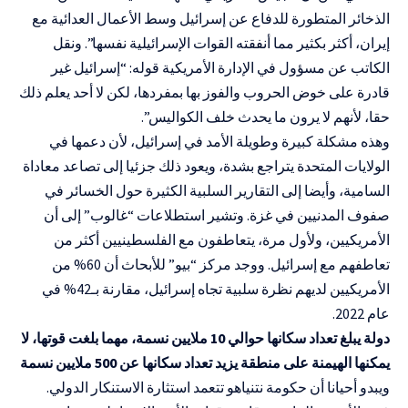
الذخائر المتطورة للدفاع عن إسرائيل وسط الأعمال العدائية مع
إيران، أكثر بكثير مما أنفقته القوات الإسرائيلية نفسها”. ونقل
الكاتب عن مسؤول في الإدارة الأمريكية قوله: “إسرائيل غير
قادرة على خوض الحروب والفوز بها بمفردها، لكن لا أحد يعلم ذلك
حقا، لأنهم لا يرون ما يحدث خلف الكواليس”.
وهذه مشكلة كبيرة وطويلة الأمد في إسرائيل، لأن دعمها في
الولايات المتحدة يتراجع بشدة، ويعود ذلك جزئيا إلى تصاعد معاداة
السامية، وأيضا إلى التقارير السلبية الكثيرة حول الخسائر في
صفوف المدنيين في غزة. وتشير استطلاعات “غالوب” إلى أن
الأمريكيين، ولأول مرة، يتعاطفون مع الفلسطينيين أكثر من
تعاطفهم مع إسرائيل. ووجد مركز “بيو” للأبحاث أن 60% من
الأمريكيين لديهم نظرة سلبية تجاه إسرائيل، مقارنة بـ42% في
عام 2022.
دولة يبلغ تعداد سكانها حوالي 10 ملايين نسمة، مهما بلغت قوتها، لا
يمكنها الهيمنة على منطقة يزيد تعداد سكانها عن 500 ملايين نسمة
ويبدو أحيانا أن حكومة نتنياهو تتعمد استثارة الاستنكار الدولي.