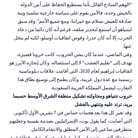
“الوهم الساذج القائل بأننا نستطيع الحفاظ على أمن الدولة
بالجيش وحده، فالأمن يقوم على سياسة خارجية سلمية ونية
صادقة للعيش بسلام مع جيراننا، ومع جميع الأمم”. وقد سبق
لنتنياهو أن استمع لتحذير سلفه، فرغم أنه كان دائما من دعاة
الحرب، إلا أنه كان حذرا، وقوض اتفاقيات أوسلو، لكنه لم يتخل
عنها.
وفي الماضي، عندما كان يشن الحروب، كانت حروبا قصيرة،
تهدف إلى “تقليم العشب” لا إلى استئصاله. وكان إنجازه الأبرز هو
اتفاقيات إبراهيم لعام 2020، التي أقامت علاقات دبلوماسية
رسمية مع عدة دول عربية، وكان يطمح إلى توسيع نطاق هذا
التقارب ليشمل المملكة العربية السعودية.
حروب نتنياهو ومحاولته تشكيل منطقة الشرق الأوسط حسبما
يريد، ترتد عليه وتنتهي بالفشل
وقد تغير كل هذا بعد هجمات حماس في 7 تشرين الأول/أكتوبر،
التي أصابت، كما يقول بوت، الإسرائيليين بصدمة نفسية وجعلتهم
متطرفين ساعين إلى الأمن المطلق والانتقام الكامل.
ومنذ ذلك الحين، شنت إسرائيل عمليات عسكرية في قطاع غزة