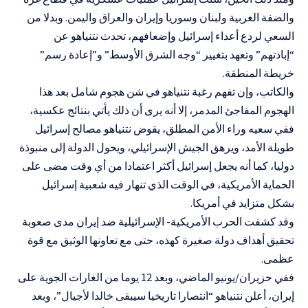
والضفة الغربية ولبنان وسوريا وإيران والعراق واليمن. وبدلا من
السعي لردع أعداء إسرائيل وإضعافهم، تحدث نتنياهو عن
“إبادتهم” وتعهد بتغيير “وجه الشرق الأوسط” و”إعادة رسم”
خريطة المنطقة.
والكاتب، وإن تفهم رغبة نتنياهو في شن هجوم شامل بعد هذا
الهجوم المفاجئ المدمر، إلا أنه يرى أن ذلك يأتي بنتائج عكسية،
ففي سعيه وراء الأمن المطلق، يقوض نتنياهو مصالح إسرائيل
طويلة الأمد، ويرهق الجيش الإسرائيلي، ويحول الدولة إلى منبوذة
دوليا، كما أنه يجعل إسرائيل أكثر اعتمادا من أي وقت مضى على
الحماية الأمريكية، في الوقت الذي تنهار فيه شعبية إسرائيل
بشكل متزايد في أمريكا.
وقد كشفت الحرب الأمريكية- الإسرائيلية ضد إيران مدى صعوبة
تحقيق أهداف دولة صغيرة كهذه، حتى مع تعاونها الوثيق مع قوة
عظمى.
ففي حزيران/يونيو الماضي، وبعد 12 يوما من
الغارات الجوية على
إيران،
أعلن نتنياهو “انتصارا تاريخيا سيبقى خالدا لأجيال”، وبعد