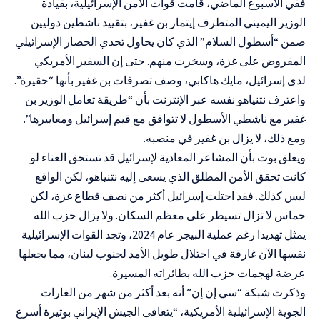
ففي الأسبوع الماضي، قامت قوات الأمن الإسرائيلية، بقيادة
الوزير اليميني المتطرف إيتمار بن غفير، بتقييد ناشطين دوليين
ضمن “أسطول السلام” الذي كان يحاول تحدي الحصار الإسرائيلي
المفروض على غزة، وسخرت منهم. حتى إن السفير الأمريكي
لدى إسرائيل، مايك هاكابي، وصف تصرفات بن غفير بأنها “حقيرة”.
واعترف نتنياهو نفسه عبر الإنترنت بأن “طريقة تعامل الوزير بن
غفير مع ناشطي الأسطول لا تتوافق مع قيم إسرائيل ومعاييرها”.
ومع ذلك، لا يزال بن غفير في منصبه.
ويعلق بوت بأن المشاعر المعادية لإسرائيل قد تستحق العناء لو
كانت تحقق الأمن المطلق الذي يسعى إليه نتنياهو، لكن الواقع
ليس كذلك. فقد احتلت إسرائيل أكثر من نصف قطاع غزة، لكن
حماس لا تزال تسيطر على معظم السكان. ولا يزال حزب الله
يمثل تهديدا رغم عملية البيجر عام 2024، وتجد القوات الإسرائيلية
نفسها الآن غارقة في احتلال طويل الأمد لجنوب لبنان، مما يجعلها
عرضة لهجمات حزب الله بطائراته المسيرة.
وذكرت شبكة “سي إن إن” أنه بعد أكثر من شهر من الغارات
الجوية الإسرائيلية الأمريكية، “يتعافى الجيش الإيراني بوتيرة أسرع