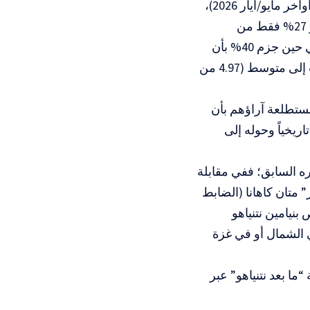
وفي استطلاع نوعي أجرته “القناة 13” وبثته المراسلة السياسية ليئور كينان (أواخر مايو/أيار 2026)،
ظهرت أرقام صادمة تضرب الرواية الرسمية الحكومية في مقتل؛ حيث اعتبر 27% فقط من
الجمهور الإسرائيلي أن إسرائيل والولايات المتحدة قد انتصرتا في الحرب، في حين جزم 40% بأن
إيران هي التي خرجت منتصرة، بينما تراجع تقييم أداء نتنياهو في إدارة الحرب إلى متوسط (4.97 من
 انقسام الشارع ذاته؛ إذ أفاد 35% من المستطلعة آراؤهم بأن
ريخياً وحوله إلى
ره السابق؛ ففي مقابلة
“يشار” متان كاهانا (الضابط
بنيامين نتنياهو
 الشمال أو في غزة
ا بعد نتنياهو” عبر