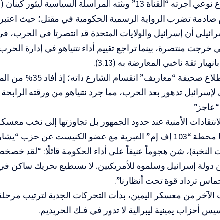
وعكس استطلاع صحيفة “معاريف”
 لإسرائيل تدهور بعد الحرب، مما جرد نتنياهو من ورقته الرابحة تا
“عاجز”.
انتقادات الأمنية عند حدود الجمهور بل تجاوزتها إلى نخب معسك
إذاعية أجرتها محطة “103 إف إم” العبرية مع عضو الكنيست عن حزب 
النخبة)، شن هجوماً عنيفاً على أداء الحكومة قائلًا: “لقد خصخص 
 دولة إسرائيل وسلموه للأمريكيين. لا نستطيع تحريك ساكن في
اس تزداد قوة تحت أنظارنا”.
الآخر من معسكر اليمين، بدأت التحركات الجدية لترتيب مرحلة “م
يس أحزاب يمينية ليبرالية لا تدور في فلك الحريديم.