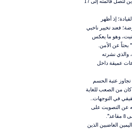
وأظهر استطلاع “معاريف” العبرية أن آيزنكوت نجح في إضافة مقعدين جديدين لتصل قائمته إلى 17
يادة؛ إذ أظهر
معارضة؛ فعند تخيير ناخبي
 بينيت، اكتسح آيزنكوت النتيجة بنسبة 45% مقابل 36% لبينيت، وهو ما يعكس
بحثاً عن الأمن.
، والذي نشرته
ار، ليكشف عن تصدعات عميقة داخل
 تجاوز عتبة الحسم
حرب، كان من الصعب للغاية
قيقي في التوجهات..
ائه عن التصويت على
د”.
ليمين الغاضبين الذين