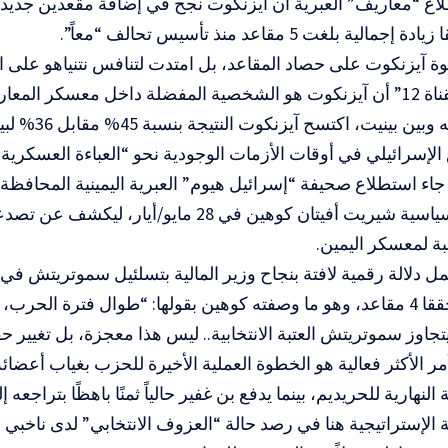
لية بلغت 5 مقاعد منذ تأسيس تحالف “معاً”.
ة آيزنكوت على حصاد المقاعد، بل امتدت لتنافس نتنياهو على الق
استطلاع “القناة 12” أن آيزنكوت هو الشخصية المفضلة داخل معسكر ال
المعارضة بينه وبين
الإسرائيلي في أوقات الأزمات الوجودية نحو “العباءة العسكرية” 
جاء استطلاع صحيفة “إسرائيل هيوم” العبرية اليمينية المحافظة
المراسلة السياسية شيريت أفيتان كوهين في 28 مايو/أي
بة لمعسكر اليمين.
ل دلالة رقمية لافتة بنجاح وزير المالية بتسلئيل سموتريتش في
لأول مرة محققا 4 مقاعد، وهو ما وصفته كوهين بقولها: “طوال فترة ال
اوز سموتريتش العتبة الانتخابية.. ليس هذا معجزة، بل تغيير ح
أمر الأكثر فعالية هو الخطوة العملية الأخيرة للحزب بغياب أعض
لنهارية للحريديم، بينما يدفع بن غفير حالياً ثمنًا باهظًا بتراجعه إلى 8 مقاع
ة الإستراتيجية هنا في رصد حالة “العزوف الانتخابي” لدى ناخبي ا