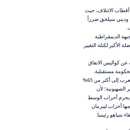
 أقطاب الائتلاف، حيث
 وديني سيلحق ضرراً
.
جبهة الديمقراطية
ة الأكبر لكتلة التغيير
 في “القناة 12″ العبرية، كشف عن كواليس الاتفاق
حكومة مستقبلية.
وأوضح مجادلة أن هذا الاندماج الفني، رغم أنه قد يرفع نسبة إقبال الناخبين العرب إلى أكثر من 65%
ة التغيير الصهيونية؛ لأن
ا يحرم أحزاب الوسط
ة عربية ترفضها أحزاب ليبرمان
 نتنياهو رئيسا