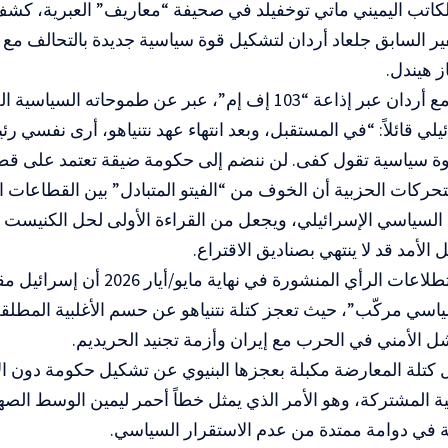
لكاتب اليميني ماتي توخفيلد في صحيفة “معاريف” العبرية، كش
فير السابق جلعاد أردان لتشكيل قوة سياسية جديدة بالتحالف 
ز هيندل.
وفي مقابلة مع أردان عبر إذاعة “103 إف إم”، عبر عن طموحاته 
ئيلي قائلاً: “في المستقبل، وبعد انتهاء عهد نتنياهو، أرى نفسي ر
ة سياسية تقول كفى. لن ننضم إلى حكومة ضيقة تعتمد على قطاع
تحركات الحزبية أن الخوف من “الفيتو المتبادل” بين القطاعات 
السياسي الإسرائيلي، ويجعل من القراءة الأولى لحل الكنيست م
لأمد قد لا ينتهي بصناديق الاقتراع.
كما تثبت استطلاعات الرأي المنشورة في نهاية م
ل الأمني في الحرب مع إيران وأزمة تجنيد الحريديم.
كتلة المعارضة مكبلة بعجزها البنيوي عن تشكيل حكومة دون ال
بية المشتركة، وهو الأمر الذي يمثل خطاً أحمر ليمين الوسط الصه
ية في دوامة ممتدة من عدم الاستقرار السياسي.