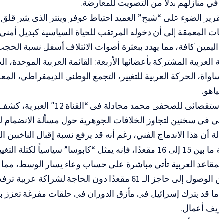
 في منازلهم بدلاً من التصويت للمعارضة.
رير الضوء على “شبح” العميد احتياط عوفر وينتر الذي يثير قلق
ت المعمقة إلى أن دخوله المرتقب للحياة السياسية كبديل أمني
ب اليمين كافة، مما يهدد ببعثرة أصوات الائتلاف أسفل نسبة الحجب
 العربية المشتركة بأعضائها الأربعة: القائمة العربية الموحدة، ال
واة، الحركة العربية للتغيير، التجمع الوطني الديمقراطي، المعضل
ياهو.
وفي تحليل استقصائي للصحفي محمد مجادلة
خي في سخنين لتجاوز الخلافات الجوهرية حول مسألة الانضمام ل
ويمنح القائمة ما بين 15 إلى 16 مقعدًا، فإنه يمثل “كابوسا” سياسياً لكتل
المقاعد العربية تأتي مباشرة على حساب وعاء يسار الوسط، مم
الصهيوني من الوصول إلى حاجز الـ 61 مقعدًا دون الحاجة لشراك
ما قد يترك إسرائيل في مأزق الدوران في حلقات مفرغة تعزز بقاء
ف أعمال.