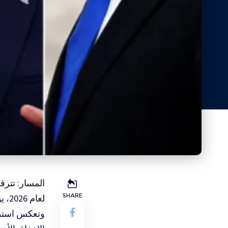
المسار: تترق
SHARE
لعام 2026، يوم الاثنين القادم، في ظل مشهد انتخابي متفجر ومفتوح على كل الاحتمالات.