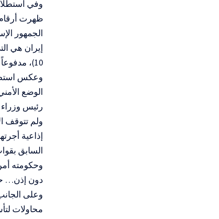
10)، مدفوعاً بانهيار ثقة ناخبي المعارضة به (3.13).
الوضع الأمني
رئيس وزراء 
ولم تتوقف ال
السابق بقوات 
وحكومته أمن
دون إذن… حم
وعلى الجانب 
محاولات لتأس