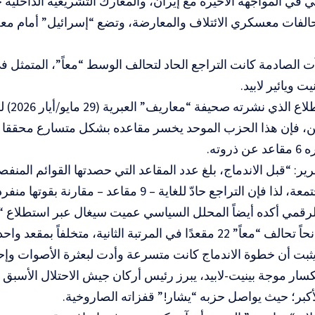
ني في المواجهة الأخيرة مع إيران، والمعارك التشريعية الداخلية 
حالفات معسكري الائتلاف والمعارضة، وتضع “إسرائيل” أمام 
ت الصادمة كانت التراجع الحاد لتحالف الوسط “معاً”، المتمثل ف
يت ويائير لابيد.
ووفقاً للا
روته.
ير: “قبل الاندماج، بلغ عدد المقاعد التي حصدتها القوائم المنفصلة
 يثبت أن خطوة الاندماج كانت متسرعة وأدت لبعثرة الأصوات وإحبا
سار موجة بينيت-لابيد، يبرز رئيس أركان جيش الاحتلال الأسبق
أكبر؛ حيث يواصل حزبه “يشار!” قفزاته الصاروخية.