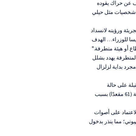
ف عن حراك يقوده
مع شخصيات مثل حيلي
السياسية الجريئة ورؤيته لانسداد
ئيسا للوزراء… الهدف
 أو هيئة متطرفة.”
المتطرفة يهدد بشلل
جرد بداية لزلزال
ايو/أيار 2026 أن إسرائيل مقبلة على حالة
“استعصاء سياسي مركّب”، حيث تعجز كتلة نتنياهو عن حسم الأغلبية المطلقة (61 مقعدًا) بسبب
اعتماد على أصوات
يوني؛ مما ينذر بدخول