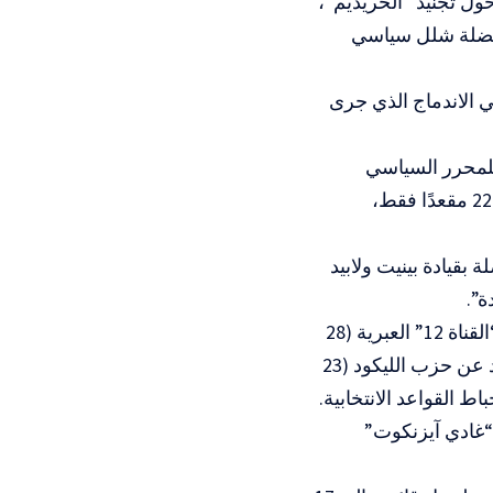
حول تجنيد “الحريديم”،
معضلة شلل سياسي
ي الاندماج الذي جرى
ستطلاع الذي نشرته صحيفة “معاريف” العبرية (29 مايو/أيار 2026) للمحرر السياسي
موشيه كوهين، فإن هذا الحزب الموحد يخسر مقاعده بشكل متسارع محققا 22 مقعدًا فقط،
 بقيادة بينيت ولابيد
هذا النزيف الرقمي أكده أيضاً المحلل السياسي عميت سيغال عبر استطلاع “القناة 12” العبرية (28
مايو/أيار)، مانحاً تحالف “معاً” 22 مقعدًا في المرتبة الثانية، متخلفاً بمقعد واحد عن حزب الليكود (23
ط القواعد الانتخابية.
 “غادي آيزنكوت”