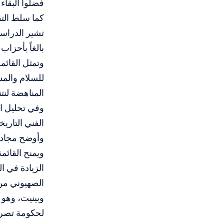
فضلوا البقاء
كما سلط التق
تشير الدراسا
بالغاً بأحزا
وتمثل القائمة
للسلام والمسا
المناهضة لنتن
الفني التاري
الزيادة في 
وبينيت، وهو 
لحكومة تصري