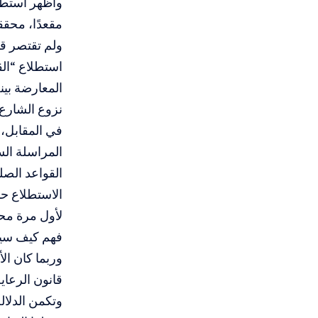
مقعدًا، محققا زيادة إجما
ولم تقتصر قو
نزوع الشارع 
في المقابل، 
القواعد الصل
الاستطلاع حم
فهم كيف سيتج
وربما كان ال
قانون الرعاية ا
وتكمن الدلال