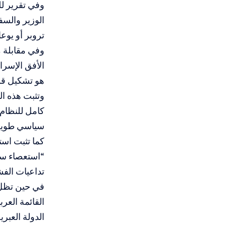
وفي تقرير ل
الوزير والس
تروبر أو يوعا
الأفق الإسرا
هو تشكيل قو
وتثبت هذه ال
كامل للنظام 
سياسي طويل ا
تداعيات الفش
في حين تظل 
القائمة العر
الدولة العبر