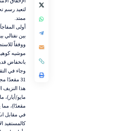
الإخفاق الأم
لتعيد رسم ت
ممتد.
أولى المفاجآ
بين نفتالي بين
بانخفاض قدره 6 مقاعد عن ذ
وجاء في التقر
31 مقعدًا مجتمعة، لذا فإن التراجع حادّ للغاية – 9 مقاعد – مقارنة بقوتها منفردة”.
مقعدًا)، مما
في مقابل انك
كالمستفيد ال