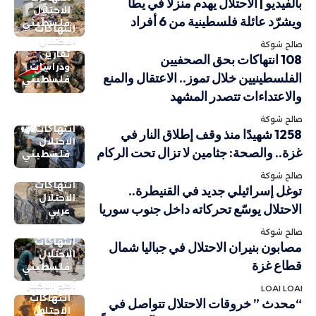
بالفيديو | الاحتلال يهدم منزلًا في يطا
الاحتلال
ويشرّد عائلة فلسطينية من 6 أفراد
فلسطيني
انتهاكات
الاحتلال
صالح شوكة
تقارير
108 انتهاكات بحق الصحفيين
ودراسات
الفلسطينيين خلال تموز.. الاعتقال والمنع
فلسطيني
والاعتداءات تتصدر المشهد
صالح شوكة
انتهاكات
1258 شهيدًا منذ وقف إطلاق النار في
الاحتلال
غزة.. والصحة: جثامين لا تزال تحت الركام
فلسطيني
صالح شوكة
انتهاكات
توغل إسرائيلي جديد في القنيطرة..
الاحتلال
الاحتلال يوسّع تحركاته داخل جنوب سوريا
عربي
صالح شوكة
انتهاكات
مصابون بنيران الاحتلال في جباليا شمال
الاحتلال
قطاع غزة
فلسطيني
أهم الاخبار
LOAI LOAI
انتهاكات
“محدث ” خروقات الاحتلال تتواصل في
الاحتلال