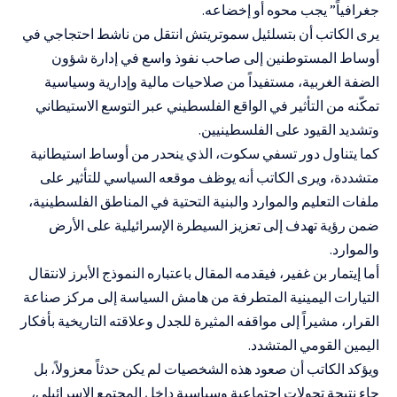
جغرافياً” يجب محوه أو إخضاعه.
يرى الكاتب أن بتسلئيل سموتريتش انتقل من ناشط احتجاجي في
أوساط المستوطنين إلى صاحب نفوذ واسع في إدارة شؤون
الضفة الغربية، مستفيداً من صلاحيات مالية وإدارية وسياسية
تمكّنه من التأثير في الواقع الفلسطيني عبر التوسع الاستيطاني
وتشديد القيود على الفلسطينيين.
كما يتناول دور تسفي سكوت، الذي ينحدر من أوساط استيطانية
متشددة، ويرى الكاتب أنه يوظف موقعه السياسي للتأثير على
ملفات التعليم والموارد والبنية التحتية في المناطق الفلسطينية،
ضمن رؤية تهدف إلى تعزيز السيطرة الإسرائيلية على الأرض
والموارد.
أما إيتمار بن غفير، فيقدمه المقال باعتباره النموذج الأبرز لانتقال
التيارات اليمينية المتطرفة من هامش السياسة إلى مركز صناعة
القرار، مشيراً إلى مواقفه المثيرة للجدل وعلاقته التاريخية بأفكار
اليمين القومي المتشدد.
ويؤكد الكاتب أن صعود هذه الشخصيات لم يكن حدثاً معزولاً، بل
جاء نتيجة تحولات اجتماعية وسياسية داخل المجتمع الإسرائيلي،