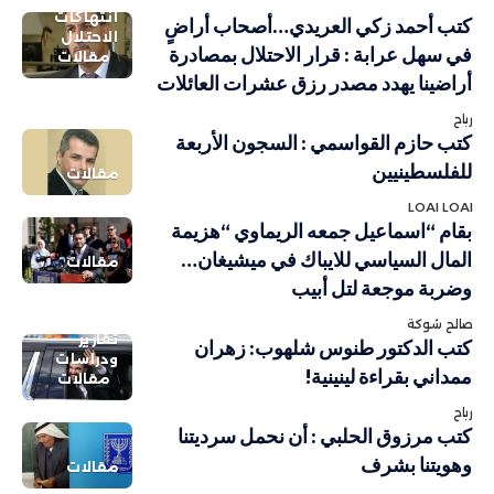
انتهاكات
كتب أحمد زكي العريدي…أصحاب أراضٍ
الاحتلال
في سهل عرابة : قرار الاحتلال بمصادرة
مقالات
أراضينا يهدد مصدر رزق عشرات العائلات
رباح
كتب حازم القواسمي : السجون الأربعة
للفلسطينيين
مقالات
LOAI LOAI
بقام “اسماعيل جمعه الريماوي “هزيمة
المال السياسي للايباك في ميشيغان…
مقالات
وضربة موجعة لتل أبيب
صالح شوكة
تقارير
كتب الدكتور طنوس شلهوب: زهران
ودراسات
ممداني بقراءة لينينية!
مقالات
رباح
كتب مرزوق الحلبي : أن نحمل سرديتنا
وهويتنا بشرف
مقالات