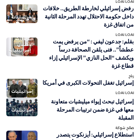
LOAI LOAI
رفض إسرائيلي لخارطة الطريق.. خلافات
داخل حكومة الاحتلال تهدد المرحلة الثانية
إسرائيليات
من اتفاق غزة
LOAI LOAI
انتهاكات
بقلم: جدعون ليفي : “من يرفض يمت
الاحتلال
عطشاً”.. فتى يلقن الصحافة درساً
إسرائيليات
ويكشف “الحل النازي” الإسرائيلي إزاء
قطاع غزة
رباح
إسرائيل تغفل التحولات الكبرى في أمريكا
إسرائيليات
LOAI LOAI
إسرائيل تبحث إيواء ميليشيات متعاونة
معها في غزة ضمن ترتيبات المرحلة
إسرائيليات
المقبلة
صالح شوكة
استطلاع إسرائيلي: أيزنكوت يتصدر