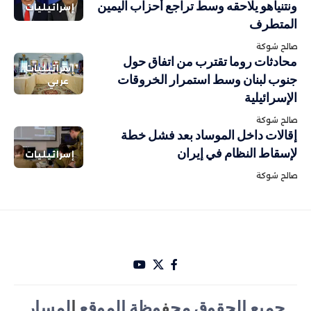
ونتنياهو يلاحقه وسط تراجع أحزاب اليمين
إسرائيليات
المتطرف
صالح شوكة
محادثات روما تقترب من اتفاق حول
إسرائيليات
جنوب لبنان وسط استمرار الخروقات
عربي
الإسرائيلية
صالح شوكة
إقالات داخل الموساد بعد فشل خطة
لإسقاط النظام في إيران
إسرائيليات
صالح شوكة
جميع الحقوق مح
ف
وظة الموقع
ا
لمسار