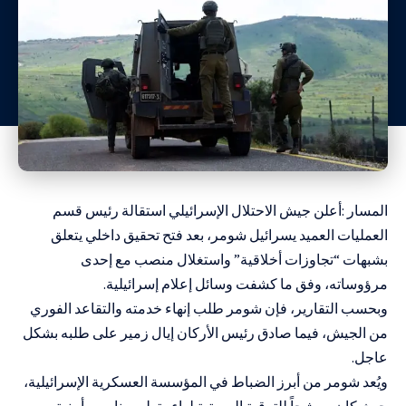
المسار :أعلن جيش الاحتلال الإسرائيلي استقالة رئيس قسم
العمليات العميد يسرائيل شومر، بعد فتح تحقيق داخلي يتعلق
بشبهات “تجاوزات أخلاقية” واستغلال منصب مع إحدى
مرؤوساته، وفق ما كشفت وسائل إعلام إسرائيلية.
وبحسب التقارير، فإن شومر طلب إنهاء خدمته والتقاعد الفوري
من الجيش، فيما صادق رئيس الأركان إيال زمير على طلبه بشكل
عاجل.
ويُعد شومر من أبرز الضباط في المؤسسة العسكرية الإسرائيلية،
حيث كان مرشحاً للترقية إلى رتبة لواء وتولي مناصب أمنية