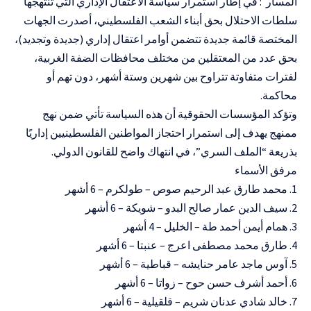
المسار : في إطار استمرار سياسة الاعتقال الإداري التي تنتهجها
سلطات الاحتلال بحق أبناء الشعب الفلسطيني، أصدرت الجهات
المختصة قائمة جديدة تتضمن أوامر اعتقال إداري (جديدة وتجديد)،
بحق عدد من المعتقلين من مختلف محافظات الضفة الغربية،
لفترات متفاوتة تتراوح بين شهرين وستة أشهر، دون تهم أو
محاكمة.
وتؤكد المؤسسات الحقوقية أن هذه السياسة تأتي ضمن نهج
ممنهج يهدف إلى استمرار احتجاز المواطنين الفلسطينيين إداريًا
بذريعة “الملف السري”، في انتهاك واضح للقانون الدولي.
مرفق الأسماء
1. محمد طارق عبد الرحيم صوص – طولكرم – 6 أشهر
2. سيف الدين عمار صالح البدو – شويكة – 6 أشهر
3. همام أيمن أحمد طة – الخليل – 4 أشهر
4. طارق محمد مصطفى اعرج – عنبتا – 6 أشهر
5. آوس ماجد عامر حنايشه – قباطية – 6 أشهر
6. أحمد أشرف حسن حوح – زواتا – 6 أشهر
7. خالد شادي عدنان شريم – قلقيلية – 6 أشهر