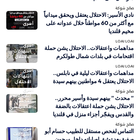
صالح شوكة
نادي الأسير: الاحتلال يعتقل ويحقق ميدانياً
مع أكثر من 60 مواطناً خلال عدوانه على
أسرى
مخيم قلنديا
LOAI LOAI
أسرى
مداهمات واعتقالات.. الاحتلال يشن حملة
انتهاكات
اقتحامات في بلدات شمال طولكرم
الاحتلال
LOAI LOAI
أسرى
مداهمات واعتقالات ليلية في نابلس..
انتهاكات
الاحتلال يعتقل 4 مواطنين بينهم سيدة
الاحتلال
أسرى
صالح شوكة
انتهاكات
” محدث ” بينهم سيدة وأسير محرر..
الاحتلال
الاحتلال يشن حملة اعتقالات بالضفة
فلسطيني
والقدس ويفجّر أجزاء منزل في قلنديا
صالح شوكة
أسرى
التماس لفحص مستقل للطبيب حسام أبو
انتهاكات
صفية بعد توثيق إصاباته داخل سجون
الاحتلال