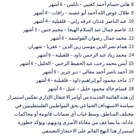
8. هاني حسام أحمد كعبيي – نابلس – 6 أشهر
9. طلال عوض الله أحمد أبو عصبه – رافات – 4 أشهر
10. عبد الناصر عدنان عرفه رابي – قلقيلية – 4 أشهر
11. عاصم جمال عبد السلام الهيجا – مخيم جنين – 3 أشهر
12. محمد جمال رضوان القواسمة – 6 أشهر
13. همام نصر الدين موسى زين الدين – عقربا – شهران
14. محمد زياد عبد الرحمن داود – قلقيلية – 6 أشهر
15. أيمن محمد رجب عبد الحفيظ الرجبي – الخليل – 6 أشهر
16. أحمد ناصر أحمد معالي – دير جرير – 6 أشهر
17. ماجد محمود أبو إبراهيم داود – قلقيلية – 4 أشهر
18. قسام خالد محمود خليل – عتيل – 4 أشهر
إن هذه القائمة الجديدة من أوامر الاعتقال الإداري تعكس استمرار
سياسة الاستهداف الجماعي بحق المواطنين الفلسطينيين في
مختلف المناطق، وسط غياب أي ضمانات قانونية أو محاكمات
عادلة، ما يضاعف من معاناة الأسرى وذويهم، ويؤكد خطورة
استمرار هذا النهج القائم على الاحتجاز التعسفي.