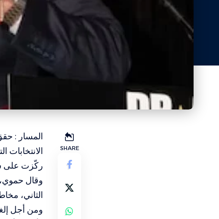
المسار : حقق
SHARE
الانتخابات ا
ركّزت على شع
وقال حموي، ا
الثاني، مخاطب
ومن أجل إلغاء وكالة الهجر