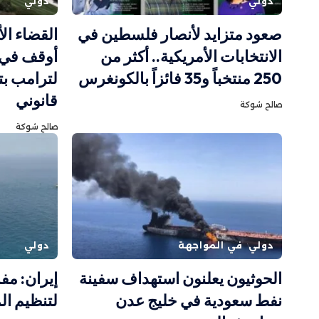
دولي
دولي
صعود متزايد لأنصار فلسطين في
القضاء ال
الانتخابات الأمريكية.. أكثر من
أوقف في 
250 منتخباً و35 فائزاً بالكونغرس
لترامب بت
قانوني
صالح شوكة
صالح شوكة
دولي
في المواجهة
دولي
الحوثيون يعلنون استهداف سفينة
إيران: مف
نفط سعودية في خليج عدن
لتنظيم ال