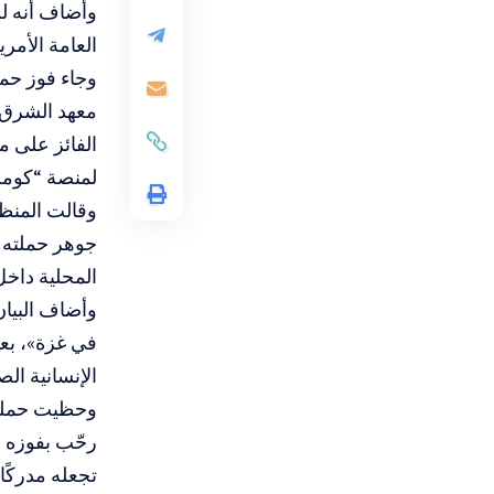
وأضاف أنه لن
العامة الأمريك
وجاء فوز حم
الفائز على 
لمنصة “كومن
وقالت المنظم
جوهر حملته ا
المحلية داخل 
وأضاف البيان
في غزة»، بع
الإنسانية الص
وحظيت حملة ح
رحّب بفوزه و
تجعله مدركًا