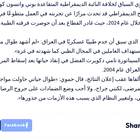
لسباق لخلافة النائبة الديمقراطية المتقاعدة بوني واتسون كو
 الديمقراطي قد تحدث مرارًا عن تجربته في العمل متطوعًا 
بجنوب غزة خلال عام 2024، حيث غادر القطاع بعد أن حوصرت فرقته ا
لذي سبق أن خدم طبيبًا عسكريًا في العراق: «لم أشهد طوال م
استهداف العاملين في المجال الطبي كما شهدته في غزة».
لسيناتورة تامي دكويرث الفضل في إنقاذ حياتها بعد إسقاط المر
اق عام 2004.
لقاها عقب إعلان النتائج، قال حموي: «طوال حياتي حاولت مواجه
لمرضى، لكنني جراح، ولا أحب وضع الضمادات على جروح الرصا
ئي، ولتغيير النظام الذي يسبب هذه الأزمات من جذورها».
Shar
Facebook