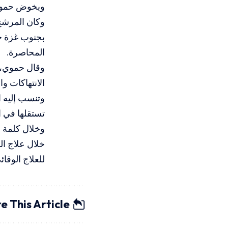
ويخوض حموي ا
وكان المرشح
المحاصرة.
وقال حموي، ا
الانتهاكات و
وتنسب إليه ا
تستقلها في العر
وخلال كلمة أ
خلال علاج ا
للعلاج الوقا
e This Article