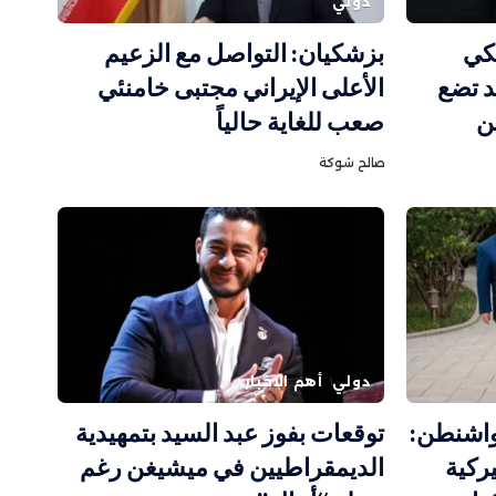
دولي
كي
بزشكيان: التواصل مع الزعيم
 تضع
الأعلى الإيراني مجتبى خامنئي
ن
صعب للغاية حالياً
صالح شوكة
دولي
أهم الاخبار
 واشنطن:
توقعات بفوز عبد السيد بتمهيدية
ت أميركية
الديمقراطيين في ميشيغن رغم