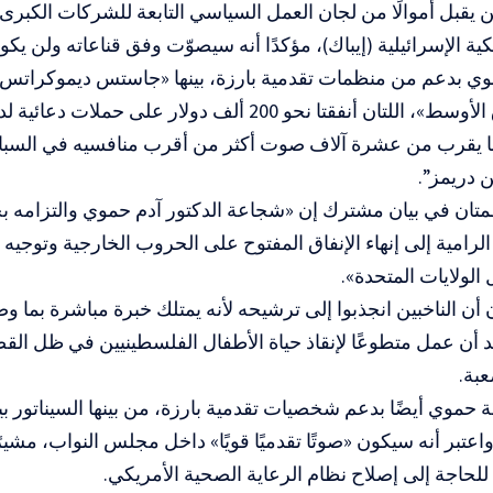
 يقبل أموالًا من لجان العمل السياسي التابعة للشركات الكبرى
ية الإسرائيلية (إيباك)
، مؤكدًا أنه سيصوّت وفق قناعاته ولن يكون 
وي بدعم من منظمات تقدمية بارزة، بينها «جاستس ديموكرات
معهد الشرق الأوسط»، اللتان أنفقتا نحو 200 ألف دولار ع
ما يقرب من عشرة آلاف صوت أكثر من أقرب منافسيه في السباق
 دريمز”.
تان في بيان مشترك إن «شجاعة الدكتور آدم حموي والتزامه بح
لرامية إلى إنهاء الإنفاق المفتوح على الحروب الخارجية وتوجيه 
الولايات المتحدة».
 أن الناخبين انجذبوا إلى ترشيحه لأنه يمتلك خبرة مباشرة بما وص
د أن عمل متطوعًا لإنقاذ حياة الأطفال الفلسطينيين في ظل ا
عبة.
موي أيضًا بدعم شخصيات تقدمية بارزة، من بينها السيناتور بي
اعتبر أنه سيكون «صوتًا تقدميًا قويًا» داخل مجلس النواب، مشيرً
 للحاجة إلى إصلاح نظام الرعاية الصحية الأمريكي.