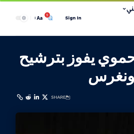
ي
9
Aa
Sign In
 حموي يفوز بترشيح
كونغرس
SHARE