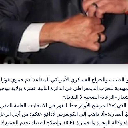
 الطبيب والجراح العسكري الأمريكي المتقاعد آدم حموي فوزًا مري
لتمهيدية للحزب الديمقراطي في الدائرة الثانية عشرة
بولاية نيو
ار «الرعاية الصحية لا القنابل».
لذي يُعدّ المرشح الأوفر حظًا للفوز في الانتخابات العامة المق
ًا أنصاره: «أنا ذاهب إلى الكونغرس لأدافع عنكم؛ من أجل الرعاية
ة والجمارك (ICE)، وإصلاح اقتصاد يخدم الجميع لا النخب».