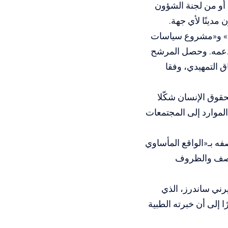
 أو من
لجنة الشؤون
مدينًا لأي جهة.
س» و«مشروع سياسات
لى حملات دعائية لدعمه. وحصل المرشح
 التمهيدي، وفقا
قوق الإنسان شكّلا
الموارد إلى المجتمعات
فه بـ«الواقع المأساوي
لقصف والظروف
رني ساندرز، الذي
ا إلى أن خبرته الطبية