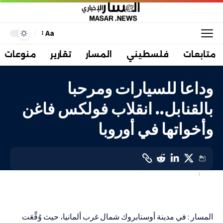
Aa
متابعات
فلسطيني
المسار
تقارير
منوعات
وداعا للسيارات ومرحبا
بالقنابل.. انقلاب فولكس فاغن
وأخواتها في أوروبا
دولي
علوم وتكنولوجيا
LAST UPDATED: 4 يونيو، 2026 3:57 ص
المسار : في مدينة أوسنابروك شمال غرب ألمانيا، حيث وُقِّعَت