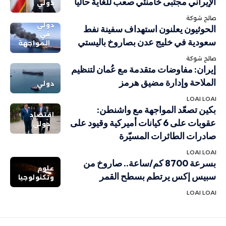
الإيراني مجتبى خامنئي صعب للغاية حالياً
دولي
صالح شوكة
دولي
الحوثيون يعلنون استهداف سفينة نفط
في
سعودية في خليج عدن بصاروخ باليستي
المواجهة
صالح شوكة
إيران: مفاوضات متقدمة مع عُمان لتنظيم
الملاحة وإدارة مضيق هرمز
دولي
LOAI LOAI
بكين تصعّد المواجهة مع واشنطن:
اقتصاد
عقوبات على 6 كيانات أميركية وقيود على
دولي
صادرات الطائرات المسيّرة
LOAI LOAI
بسرعة 8700 كم/ساعة.. صاروخ من
علوم
سبيس إكس يرتطم بسطح القمر
وتكنولوجيا
LOAI LOAI