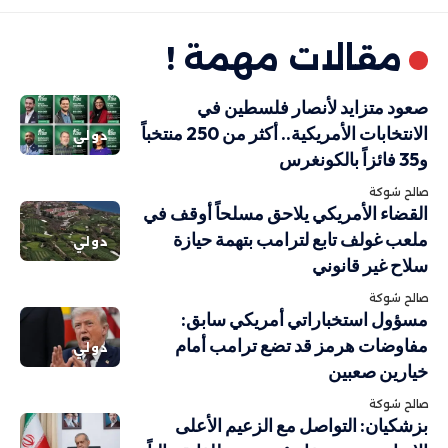
مقالات مهمة !
صعود متزايد لأنصار فلسطين في
الانتخابات الأمريكية.. أكثر من 250 منتخباً
دولي
و35 فائزاً بالكونغرس
صالح شوكة
القضاء الأمريكي يلاحق مسلحاً أوقف في
ملعب غولف تابع لترامب بتهمة حيازة
دولي
سلاح غير قانوني
صالح شوكة
مسؤول استخباراتي أمريكي سابق:
مفاوضات هرمز قد تضع ترامب أمام
دولي
خيارين صعبين
صالح شوكة
بزشكيان: التواصل مع الزعيم الأعلى