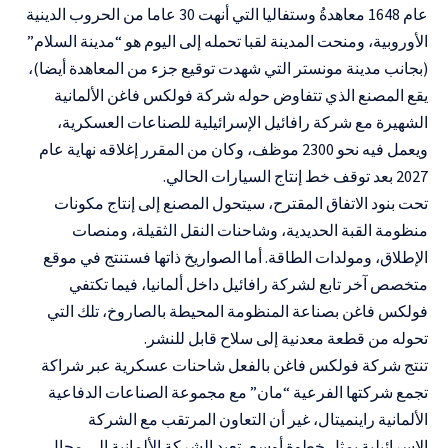
عام 1648 معاهدةُ وستفاليا التي أنهت 30 عاما من الحروب الدينية
الأوروبية، ومنحت المدينة لقبا تحمله إلى اليوم هو “مدينة السلام”
(بجانب مدينة مونستر التي شهدت توقيع جزء من المعاهدة أيضا)،
يقع المصنع الذي تتفاوض حوله شركة فولكس فاغن الألمانية
الشهيرة مع شركة رافائيل الإسرائيلية للصناعات العسكرية،
ويعمل فيه نحو 2300 موظف، وكان من المقرر إغلاقه نهاية عام
2027 بعد توقف خط إنتاج السيارات الحالي.
تحت بنود الاتفاق المقترح، سيتحول المصنع إلى إنتاج مكونات
منظومة القبة الحديدية، وشاحنات النقل الثقيلة، ومنصات
الإطلاق، ومولدات الطاقة. أما الصواريخ ذاتها فستنتج في موقع
متخصص آخر تابع لشركة رافائيل داخل ألمانيا، فيما تكتفي
فولكس فاغن بصناعة المنظومة المحيطة بالصاروخ، تلك التي
تحوله من قطعة معدنية إلى سلاح قابل للنشر.
تنتج شركة فولكس فاغن بالفعل شاحنات عسكرية عبر شراكة
تجمع شركتها الفرعية “مان” مع مجموعة الصناعات الدفاعية
الألمانية راينميتال، غير أن التعاون المرتقب مع الشركة
الإسرائيلية يمثل خطوة أوسع، تعيد الشركة الألمانية إلى مجال