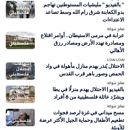
انتهاكات
” بالفيديو ” مليشيات المستوطنين تهاجم
الاحتلال
بدو الكعابنة شرق رام الله وسط تصاعد
فلسطيني
الاعتداءات
صالح شوكة
عرابة في مرمى الاستيطان.. أوامر اقتلاع
استيطان
ومصادرة تهدد الأرض ومصادر رزق
فلسطيني
الأهالي
LOAI LOAI
انتهاكات
الاحتلال يُنذر بهدم منازل مأهولة في واد
الاحتلال
الحمص وصور باهر قرب القدس
فلسطيني
TV
صالح شوكة
انتهاكات
بالفيديو | الاحتلال يهدم منزلًا في يطا
الاحتلال
ويشرّد عائلة فلسطينية من 6 أفراد
فلسطيني
صالح شوكة
مسح ميداني في غزة لرصد فجوات
تطعيم الأطفال وحماية الجيل الأكثر عرضة
فلسطيني
للأوبئة