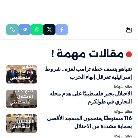
مقالات مهمة !
تقارير
نتنياهو ينسف خطة ترامب لغزة.. شروط
ودراسات
إسرائيلية تعرقل إنهاء الحرب
فلسطيني
صالح شوكة
انتهاكات
الاحتلال يجبر فلسطينيًا على هدم محله
الاحتلال
التجاري في طولكرم
فلسطيني
صالح شوكة
انتهاكات
116 مستوطنًا يقتحمون المسجد الأقصى
الاحتلال
بحماية مشددة من الاحتلال
فلسطيني
صالح شوكة