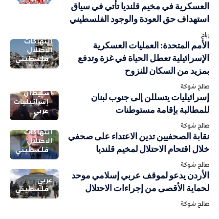
العسكرية في مخيم قلنديا تأتي في سياق
استهداف حق العودة والوجود الفلسطيني
رباح
انتهاكات
الأمم المتحدة: العمليات العسكرية
الاحتلال
الإسرائيلية تعطل الحياة في غزة وتدفع
فلسطيني
بمزيد من السكان للنزوح
صالح شوكة
استيطان
إسرائيليات يتسللن إلى جنوب لبنان
إسرائيليات
للمطالبة بإقامة مستوطنات
عربي
صالح شوكة
انتهاكات
نقابة الصحفيين تدين الاعتداء على صحفي
الاحتلال
خلال اقتحام الاحتلال لمخيم قلنديا
فلسطيني
صالح شوكة
الأردن يدعو لموقف عربي إسلامي موحد
عربي
لحماية الأقصى من إجراءات الاحتلال
فلسطيني
صالح شوكة