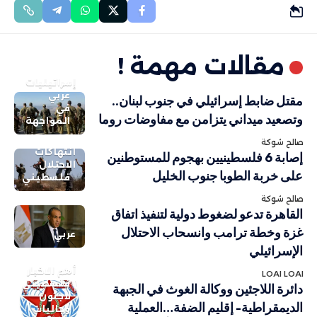
مقالات مهمة !
إسرائيليات
عربي
مقتل ضابط إسرائيلي في جنوب لبنان..
في
وتصعيد ميداني يتزامن مع مفاوضات روما
المواجهة
صالح شوكة
انتهاكات
إصابة 6 فلسطينيين بهجوم للمستوطنين
الاحتلال
على خربة الطوبا جنوب الخليل
فلسطيني
صالح شوكة
القاهرة تدعو لضغوط دولية لتنفيذ اتفاق
غزة وخطة ترامب وانسحاب الاحتلال
عربي
الإسرائيلي
أهم الاخبار
LOAI LOAI
فلسطيني
دائرة اللاجئين ووكالة الغوث في الجبهة
لاجئون
الديمقراطية- إقليم الضفة…العملية
وجاليات