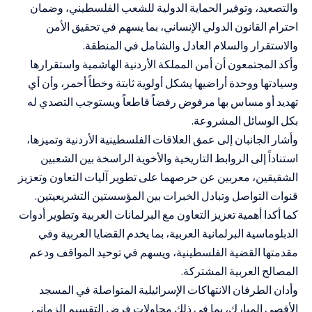
والتصعيد، وتوفير الحماية الدولية للشعب الفلسطيني، وضمان
احترام القانون الدولي الإنساني، بما يسهم في تحقيق الأمن
والاستقرار والسلام العادل والشامل في المنطقة.
وأكد المجتمعون أن أمن المملكة الأردنية الهاشمية واستقرارها
وسيادتها ووحدة أراضيها يشكل أولوية ثابتة وخطاً أحمر، وأن أي
تهديد أو مساس بها مرفوض رفضاً قاطعاً ويستوجب التصدي له
بكل الوسائل المشروعة.
وأشار الجانبان إلى عمق العلاقات الفلسطينية الأردنية وتميزها،
استناداً إلى الروابط التاريخية والأخوية الراسخة بين الشعبين
الشقيقين، معربين عن حرصهما على تطوير آليات التعاون وتعزيز
قنوات التواصل وتبادل الخبرات بين المؤسستين التشريعيتين.
كما أكدا أهمية تعزيز التعاون مع البرلمانات العربية وتطوير أدوات
الدبلوماسية البرلمانية العربية، بما يخدم القضايا العربية وفي
مقدمتها القضية الفلسطينية، ويسهم في توحيد المواقف ودعم
المصالح العربية المشتركة.
وأدان الطرفان الانتهاكات الإسرائيلية المتواصلة في المسجد
الأقصى المبارك، بما في ذلك محاولات فرض التقسيم الزماني