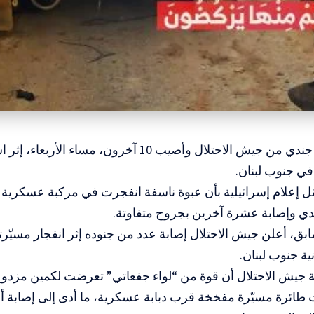
المسار :قُتل جندي من جيش الاحتلال وأصيب 10 آخرون، 
في جنوب لبنان.
 إعلام إسرائيلية بأن عبوة ناسفة انفجرت في مركبة عسكرية م
دي وإصابة عشرة آخرين بجروح متفاوتة.
ق، أعلن جيش الاحتلال إصابة عدد من جنوده إثر انفجار مسيّر
ية جنوب لبنان.
 جيش الاحتلال أن قوة من “لواء جفعاتي” تعرضت لكمين مزدوج
طائرة مسيّرة مفخخة قرب دبابة عسكرية، ما أدى إلى إصابة أر