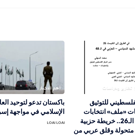
تقارير ودراسات
أهم الاخبار
فلسطيني للتوثيق
باكستان تدعو لتوحيد العا
ت «ملف» انتخابات
الإسلامي في مواجهة إسر
الكنيست الـ26.. خريطة حزبية
LOAI LOAI
 متحولة وقلق عربي من