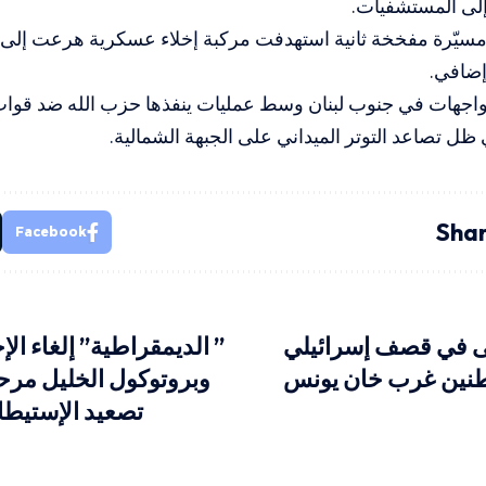
إلى المستشفيات.
سيّرة مفخخة ثانية استهدفت مركبة إخلاء عسكرية هرعت إلى 
إضافي.
واجهات في جنوب لبنان وسط عمليات ينفذها حزب الله ضد قوات 
ظل تصاعد التوتر الميداني على الجبهة الشمالية.
Shar
Facebook
 في قصف إسرائيلي
” الديمقراطية” إلغاء الإح
نين غرب خان يونس
وبروتوكول الخليل مرح
تصعيد الإستيط