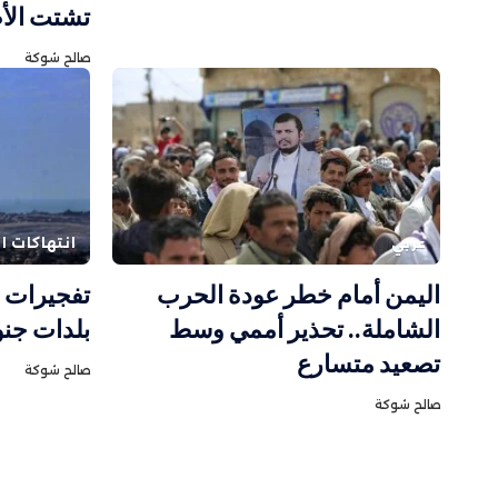
تشتت الأ
صالح شوكة
عربي
انتهاكات ال
اليمن أمام خطر عودة الحرب
تفجيرات 
الشاملة.. تحذير أممي وسط
بلدات جنو
تصعيد متسارع
صالح شوكة
صالح شوكة