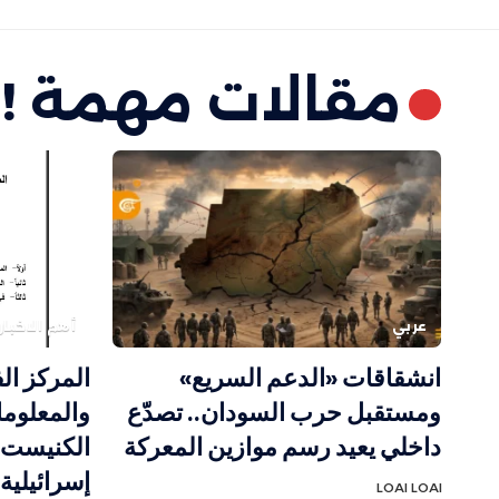
مقالات مهمة !
عربي
أهم الاخبار
انشقاقات «الدعم السريع»
المركز ال
ومستقبل حرب السودان.. تصدّع
والمعلوما
داخلي يعيد رسم موازين المعركة
إسرائيلية
LOAI LOAI