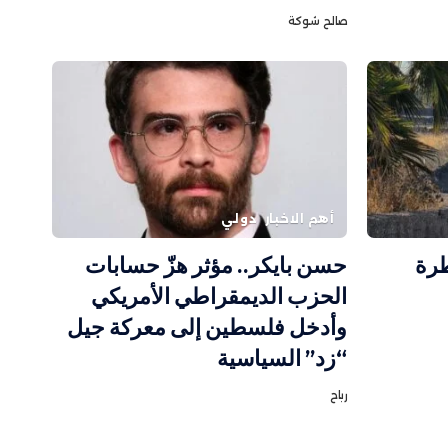
صالح شوكة
أهم الاخبار
دولي
طرة
حسن بايكر.. مؤثر هزّ حسابات
الحزب الديمقراطي الأمريكي
وأدخل فلسطين إلى معركة جيل
“زد” السياسية
رباح