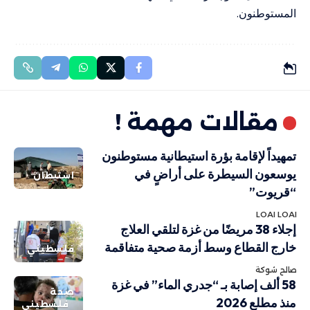
المستوطنون.
مقالات مهمة !
تمهيداً لإقامة بؤرة استيطانية مستوطنون
يوسعون السيطرة على أراضٍ في
استيطان
“قريوت”
LOAI LOAI
إجلاء 38 مريضًا من غزة لتلقي العلاج
خارج القطاع وسط أزمة صحية متفاقمة
فلسطيني
صالح شوكة
58 ألف إصابة بـ “جدري الماء” في غزة
صحة
منذ مطلع 2026
فلسطيني