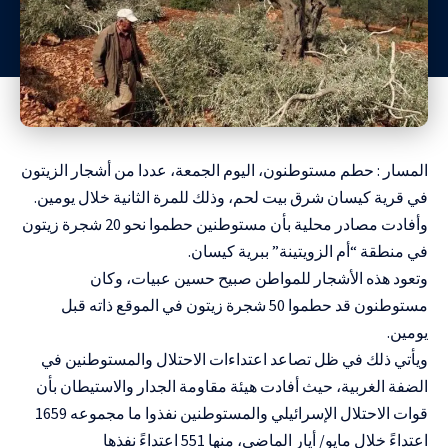
المسار : حطم مستوطنون، اليوم الجمعة، عددا من أشجار الزيتون
في قرية كيسان شرق بيت لحم، وذلك للمرة الثانية خلال يومين.
وأفادت مصادر محلية بأن مستوطنين حطموا نحو 20 شجرة زيتون
في منطقة “أم الزويتينة” ببرية كيسان.
وتعود هذه الأشجار للمواطن صبيح حسين عبيات، وكان
مستوطنون قد حطموا 50 شجرة زيتون في الموقع ذاته قبل
يومين.
ويأتي ذلك في ظل تصاعد اعتداءات الاحتلال والمستوطنين في
الضفة الغربية، حيث أفادت هيئة مقاومة الجدار والاستيطان بأن
قوات الاحتلال الإسرائيلي والمستوطنين نفذوا ما مجموعه 1659
اعتداءً خلال مايو/ أيار الماضي، منها 551 اعتداءً نفذها