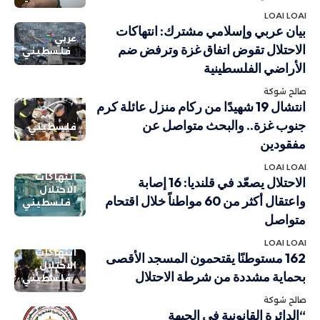
LOAI LOAI
بيان عربي وإسلامي مشترك: انتهاكات
عربي
الاحتلال تقوض اتفاق غزة وترفض ضم
فلسطيني
الأراضي الفلسطينية
صالح شوكة
انتشال 19 شهيدًا من ركام منزل عائلة كرم
جنوب غزة.. والبحث متواصل عن
فلسطيني
مفقودين
LOAI LOAI
انتهاكات
الاحتلال يصعّد في قلنديا: 16 إصابة
الاحتلال
واعتقال أكثر من 60 مواطناً خلال اقتحام
فلسطيني
متواصل
LOAI LOAI
انتهاكات
162 مستوطنًا يقتحمون المسجد الأقصى
الاحتلال
بحماية مشددة من شرطة الاحتلال
فلسطيني
صالح شوكة
“الدائرة القانونية في الجبهة