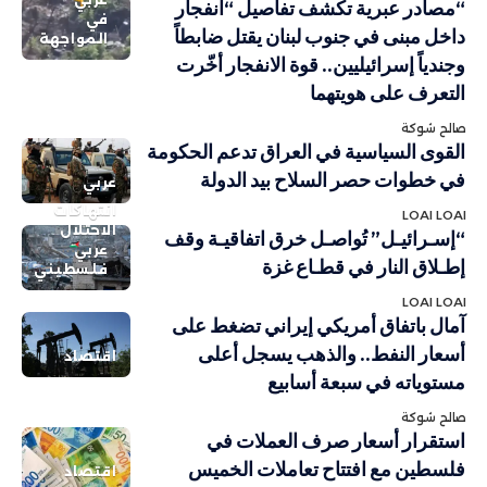
“مصادر عبرية تكشف تفاصيل “انفجار
في
داخل مبنى في جنوب لبنان يقتل ضابطاً
المواجهة
وجندياً إسرائيليين.. قوة الانفجار أخّرت
التعرف على هويتهما
صالح شوكة
القوى السياسية في العراق تدعم الحكومة
في خطوات حصر السلاح بيد الدولة
عربي
انتهاكات
LOAI LOAI
الاحتلال
“إسـرائيـل” تُواصـل خرق اتفاقيـة وقف
عربي
إطـلاق النار في قطـاع غزة
فلسطيني
LOAI LOAI
آمال باتفاق أمريكي إيراني تضغط على
أسعار النفط.. والذهب يسجل أعلى
اقتصاد
مستوياته في سبعة أسابيع
صالح شوكة
استقرار أسعار صرف العملات في
فلسطين مع افتتاح تعاملات الخميس
اقتصاد