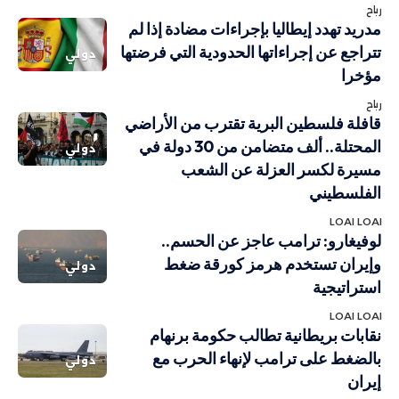
رباح
مدريد تهدد إيطاليا بإجراءات مضادة إذا لم
تتراجع عن إجراءاتها الحدودية التي فرضتها
دولي
مؤخرا
رباح
قافلة فلسطين البرية تقترب من الأراضي
المحتلة.. ألف متضامن من 30 دولة في
دولي
مسيرة لكسر العزلة عن الشعب
الفلسطيني
LOAI LOAI
لوفيغارو: ترامب عاجز عن الحسم..
وإيران تستخدم هرمز كورقة ضغط
دولي
استراتيجية
LOAI LOAI
نقابات بريطانية تطالب حكومة برنهام
بالضغط على ترامب لإنهاء الحرب مع
دولي
إيران