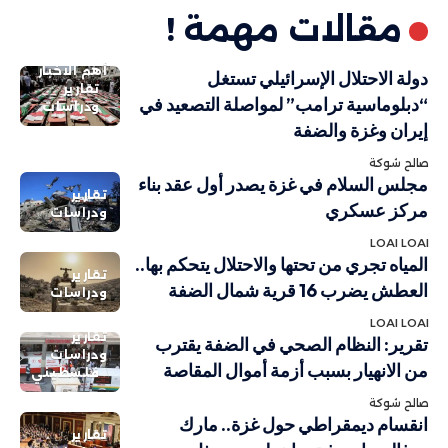
مقالات مهمة !
أهم الاخبار
دولة الاحتلال الإسرائيلي تستغل
تقارير
“دبلوماسية ترامب” لمواصلة التصعيد في
ودراسات
إيران وغزة والضفة
صالح شوكة
مجلس السلام في غزة يصدر أول عقد بناء
تقارير
مركز عسكري
ودراسات
LOAI LOAI
المياه تجري من تحتها والاحتلال يتحكم بها..
تقارير
العطش يضرب 16 قرية شمال الضفة
ودراسات
LOAI LOAI
تقارير
تقرير: النظام الصحي في الضفة يقترب
ودراسات
من الانهيار بسبب أزمة أموال المقاصة
فلسطيني
صالح شوكة
انقسام ديمقراطي حول غزة.. مارك
تقارير