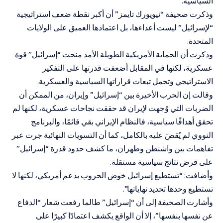
السياسية.
وذكرت صحيفة “نيويورك تايمز” أن أكبر نقطة ضعف استراتيجية
“لإسرائيل” ليست أعداءها، بل اعتمادها العميق على الولايات
المتحدة.
وذكرت أن الحماية الأمريكية الطويلة الأمد منحت “إسرائيل” قوة
عسكرية، لكنها في المقابل أضعفت قدرتها على التفكير
الاستراتيجي وتحمل تبعات قراراتها السياسية والعسكرية.
وقالت إن الحرب الأخيرة بين “إسرائيل” وإيران، من الممكن أن
الضربات التي وُجهت لإيران قد حققت نجاحات عسكرية، لكنها لم
تحقق أهدافًا سياسية، فالنظام الإيراني بقي قائمًا، والبرنامج
النووي لم يُقضَ عليه بالكامل، كما أن التسويات النهائية جرت عبر
تفاهمات بين واشنطن وطهران، ما كشف حدود قدرة “إسرائيل”
على فرض نتائج سياسية مستقلة.
وأضافت: “تستطيع إسرائيل خوض الحروب بدعم أمريكي، لكنها لا
تستطيع وحدها تحديد نهاياتها”.
وأشارت الصحيفة إلى أن “إسرائيل” طالما رفعت شعار “الدفاع
عن نفسها بنفسها”، إلا أن الواقع يكشف اعتمادًا كبيرًا على