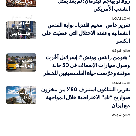
روفالو يهاجم فيترمان: لم يعد يمثل
ودراسات
الشعب الأمريكي
أهم الاخبار
LOAI LOAI
تقارير
تقرير خاص | مخيم قلنديا.. بوابة القدس
ودراسات
الشمالية وعقدة الاحتلال التي عصيَت على
فلسطيني
الكسر
صالح شوكة
“هيومن رايتس ووتش”: إسرائيل أخّرت
تقارير
وصول سيارات الإسعاف في 50 حالة
ودراسات
موثقة وعرّضت حياة الفلسطينيين للخطر
LOAI LOAI
تقارير
تقرير: البنتاغون استنزف 80% من مخزون
ودراسات
صواريخ “ثاد” الاعتراضية خلال المواجهة
دولي
مع إيران
صالح شوكة