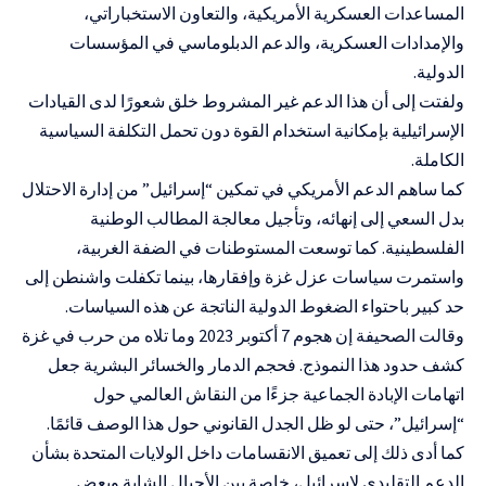
المساعدات العسكرية الأمريكية، والتعاون الاستخباراتي،
والإمدادات العسكرية، والدعم الدبلوماسي في المؤسسات
الدولية.
ولفتت إلى أن هذا الدعم غير المشروط خلق شعورًا لدى القيادات
الإسرائيلية بإمكانية استخدام القوة دون تحمل التكلفة السياسية
الكاملة.
كما ساهم الدعم الأمريكي في تمكين “إسرائيل” من إدارة الاحتلال
بدل السعي إلى إنهائه، وتأجيل معالجة المطالب الوطنية
الفلسطينية. كما توسعت المستوطنات في الضفة الغربية،
واستمرت سياسات عزل غزة وإفقارها، بينما تكفلت واشنطن إلى
حد كبير باحتواء الضغوط الدولية الناتجة عن هذه السياسات.
وقالت الصحيفة إن هجوم 7 أكتوبر 2023 وما تلاه من حرب في غزة
كشف حدود هذا النموذج. فحجم الدمار والخسائر البشرية جعل
اتهامات الإبادة الجماعية جزءًا من النقاش العالمي حول
“إسرائيل”، حتى لو ظل الجدل القانوني حول هذا الوصف قائمًا.
كما أدى ذلك إلى تعميق الانقسامات داخل الولايات المتحدة بشأن
الدعم التقليدي لإسرائيل، خاصة بين الأجيال الشابة وبعض