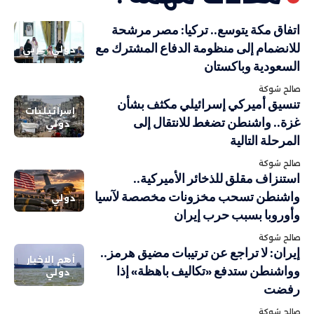
اتفاق مكة يتوسع.. تركيا: مصر مرشحة
للانضمام إلى منظومة الدفاع المشترك مع
دولي
عربي
السعودية وباكستان
صالح شوكة
تنسيق أميركي إسرائيلي مكثف بشأن
إسرائيليات
غزة.. واشنطن تضغط للانتقال إلى
دولي
المرحلة التالية
صالح شوكة
استنزاف مقلق للذخائر الأميركية..
واشنطن تسحب مخزونات مخصصة لآسيا
دولي
وأوروبا بسبب حرب إيران
صالح شوكة
إيران: لا تراجع عن ترتيبات مضيق هرمز..
أهم الاخبار
وواشنطن ستدفع «تكاليف باهظة» إذا
دولي
رفضت
صالح شوكة