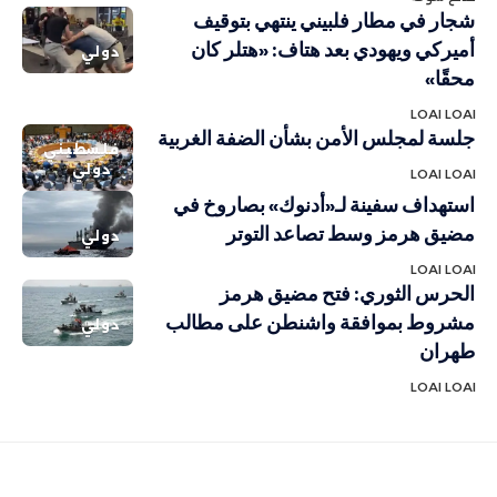
شجار في مطار فلبيني ينتهي بتوقيف
أميركي ويهودي بعد هتاف: «هتلر كان
دولي
محقًا»
LOAI LOAI
جلسة لمجلس الأمن بشأن الضفة الغربية
فلسطيني
دولي
LOAI LOAI
استهداف سفينة لـ«أدنوك» بصاروخ في
مضيق هرمز وسط تصاعد التوتر
دولي
LOAI LOAI
الحرس الثوري: فتح مضيق هرمز
مشروط بموافقة واشنطن على مطالب
دولي
طهران
LOAI LOAI