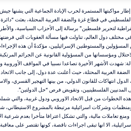
إطار مواكبتها المستمرة لحرب الإبادة الجماعية التي يشنها جيش ا
لسطيني في قطاع غزة والضفة الغربية المحتلة، بعثت “دائرة ا
قراطية لتحرير فلسطين” برسالة إلى الأحزاب السياسية، والأطر الب
ي مختلف دول العالم، تناولت فيها مسألة العقوبات التي فرضتها
لمسؤولين والمستوطنين الإسرائيليين، مؤكدةً أن هذه الإجراءات،
احتلال ومؤسساتها من المسؤولية القانونية عن الجرائم المرتكبة.
ة: شهدت الأشهر الأخيرة تصاعدا نسبيا في المواقف الأوروبية وال
الضفة الغربية المحتلة، حيث أعلنت عدة دول، إلى جانب الاتحاد 
 الدول انتهاكات للقانون الدولي، من بينها التهجير القسري، والا
ى المدنيين الفلسطينيين، وتقويض فرص “حل الدولتين”.
هذه الخطوات من قبل الاتحاد الاوروبي ودول غربية، والتي ش
نظمات وشركات اسرائيلية مرتبطة بالمشروع الاستيطاني، ش
نع تعاملات مالية، والتي تشكل اعترافا متأخرا بعدم شرعية الا
اسرائيلية، الا انها تبقى اجراءات ناقصة، كونها تقتصر على معاقبة 