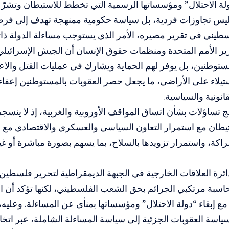
ة الاحتلال” ومؤسساتها الرسمية التي تخطط للاستيطان وتشرّع
ليس تجاوزات فردية، بل سياسة حكومية ممنهجة تهدف إلى ف
يني في تقرير مصيره، الأمر الذي يستوجب مساءلة الدولة ذاته
رير الأمم المتحدة ومنظمات حقوق الإنسان أن الجيش الإسرائيلي 
ستوطنين، بل يوفر لهم الحماية ويشارك في عمليات القتل والاع
ستيلاء على الأراضي، ما يجعل حصر العقوبات بالمستوطنين إعفاء 
انونية والسياسية.
نهج تساؤلات بشأن اتساق المواقف الأوروبية والغربية، إذ لا ينسج
طان مع استمرار التعاون السياسي والعسكري والاقتصادي مع إس
راكة، واستمرار تزويدها بالسلاح، بما يسهم بصورة مباشرة أو غ
ئرة العلاقات الخارجية في الجبهة الديمقراطية لتحرير فلسطين
بة مرتكبي الجرائم بحق الشعب الفلسطيني، لكنها تؤكد أن العد
مع إبقاء “دولة الاحتلال” ومؤسساتها بمنأى عن المساءلة. وعليه
سياسة العقوبات الجزئية إلى سياسة المساءلة الشاملة، عبر اتخاذ