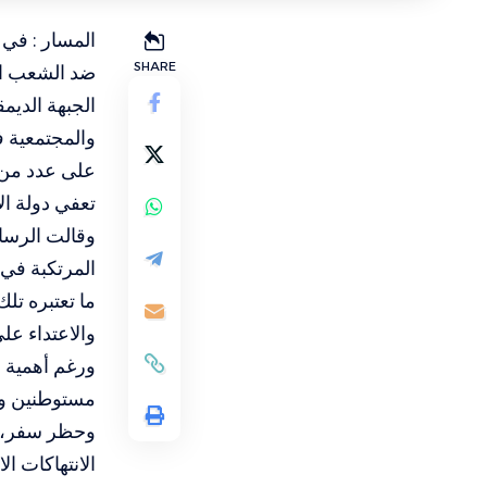
المسار : في 
SHARE
ضد الشعب الف
الجبهة الديم
والمجتمعية ف
على عدد من ا
تعفي دولة ال
وقالت الرسال
المرتكبة في 
ما تعتبره تلك
والاعتداء عل
ورغم أهمية 
مستوطنين وم
وحظر سفر، وم
الانتهاكات ال