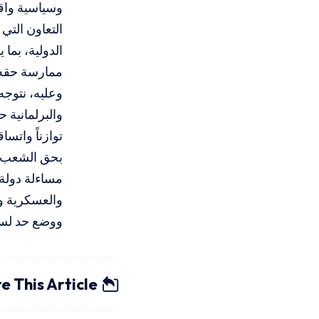
وسياسية واق
التعاون التي
الدولية، بما
ممارسة حقه 
وعليه، نتوجه
والبرلمانية 
توازناً واتسا
بحق الشعب ال
مساءلة دولة
والعسكرية وال
ووضع حد لسي
e This Article