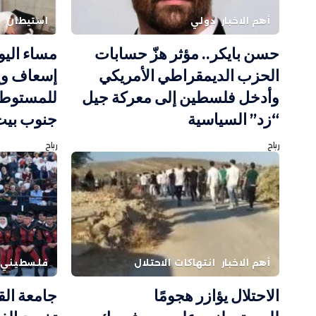
أهم الاخبار
دولي
استيطان
ف
حسن بايكر.. مؤثر هزّ حسابات
مساء اليو
الحزب الديمقراطي الأمريكي
إسعاف وإ
وأدخل فلسطين إلى معركة جيل
للمستوطني
“زد” السياسية
جنوب بيت
رباح
رباح
أهم الاخبار
انتهاكات الاحتلال
فلسطيني
الاحتلال يؤازر هجومًا
جامعة ال