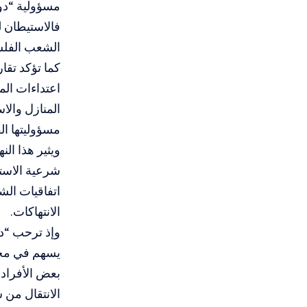
مسؤولية “دول
فالاستيطان 
الشعب الفلسط
كما تؤكد تقا
اعتداءات الم
المنازل والا
مسؤوليتها الق
ويثير هذا ال
شرعية الاستي
اتفاقيات الش
الانتهاكات.
وإذ ترحب “دا
يسهم في محاس
بعض الأفراد 
الانتقال من 