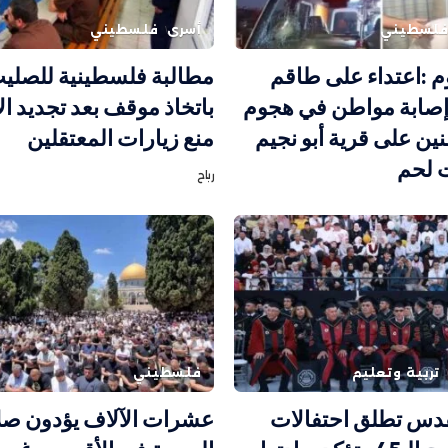
لسطيني
أسرى
فلسطيني
م :اعتداء على طاقم
مطالبة فلسطينية للصليب
صابة مواطن في هجوم
باتخاذ موقف بعد تجديد ال
ن على قرية أبو نجيم
منع زيارات المعتقلين
 لحم
رباح
تربية وتعليم
فلسطيني
قدس تطلق احتفالات
عشرات الآلاف يؤدون صل