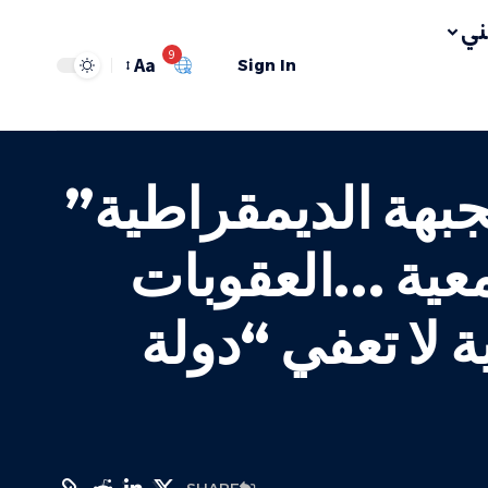
ي
9
Aa
Sign In
جبهة الديمقراطية”
معية …العقوبات
 لا تعفي “دولة