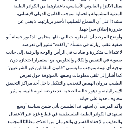
يمثل الالتزام القانوني الأساسي، باعتبارهما من الكوادر الطبية
المدنية المشمولة بالحماية بموجب القانون الدولي الإنساني،
مشددًا على أن السماح للصليب الأحمر بزيارتهما لا يغني عن
ضرورة إطلاق سراحهما.
وأوضح المرصد أن المعلومات التي نقلها محامي الدكتور حسام أبو
صفية عقب زيارته في منشأة “راكفت” تشير إلى تعرضه
لاعتداءات متكررة وإصابات في الرأس والوجه والرقبة، إلى جانب
صعوبة في التنفس والكلام والجلوس، مع استمرار احتجازه دون
توجيه أي تهمة بموجب ما يسمى “قانون المقاتلين غير الشرعيين”.
كما أشار إلى تلقي معلومات وصفها بالموثوقة حول تعرض
الطبيب مروان الهمص للتعذيب والتنكيل داخل أحد مراكز التحقيق
الإسرائيلية، وتدهور حالته الصحية بعد تعرضه لنوبة قلبية، ما يثير
مخاوف جدية على حياته.
وأكد المرصد أن استهداف الطبيبين يأتي ضمن سياسة أوسع
تستهدف الكوادر الطبية الفلسطينية في قطاع غزة عبر الاعتقال
والتعذيب والإخفاء القسري والحرمان من العلاج، مطالبًا المجتمع