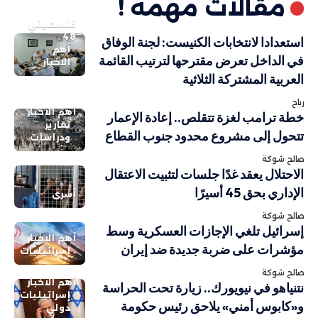
مقالات مهمة !
فلسطيني
48
استعدادا لانتخابات الكنيست: لجنة الوفاق
أهم
في الداخل تعرض مقترحها لترتيب القائمة
الاخبار
العربية المشتركة الثلاثية
رباح
أهم الاخبار
خطة ترامب لغزة تتقلص.. إعادة الإعمار
تقارير
تتحول إلى مشروع محدود جنوب القطاع
ودراسات
صالح شوكة
الاحتلال يعقد غدًا جلسات لتثبيت الاعتقال
الإداري بحق 45 أسيرًا
أسرى
صالح شوكة
إسرائيل تلغي الإجازات العسكرية وسط
أهم الاخبار
مؤشرات على ضربة جديدة ضد إيران
إسرائيليات
صالح شوكة
أهم الاخبار
نتنياهو في نيويورك.. زيارة تحت الحراسة
إسرائيليات
و«كابوس أمني» يلاحق رئيس حكومة
دولي