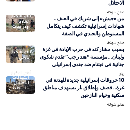
الاحتلال
صالح شوكة
أهم الاخبار
من «جيش» إلى شريك في العنف..
تقارير
شهادات إسرائيلية تكشف كيف يتكامل
ودراسات
المستوطن والجندي في الضفة
صالح شوكة
بسبب مشاركته في حرب الإبادة في غزة
أهم الاخبار
ولبنان…مؤسسة “هند رجب” تقدم شكوى
دولي
جنائية في فيتنام ضد جندي إسرائيلي
أهم الاخبار
رباح
انتهاكات
10 خروقات إسرائيلية جديدة للهدنة في
الاحتلال
غزة.. قصف وإطلاق نار يستهدف مناطق
فلسطيني
سكنية وخيام النازحين
صالح شوكة