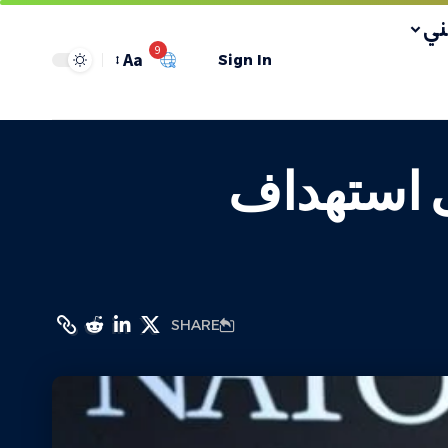
ي
9
Aa
Sign In
ى استهداف
SHARE