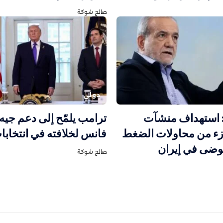
صالح شوكة
دولي
 استهداف منشآت
ترامب يلمّح إلى دعم جيه
زء من محاولات الضغط
فانس لخلافته في انتخابات 28
فوضى في إيران
صالح شوكة