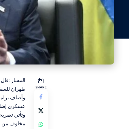
المسار :قال 
SHARE
طهران للسفن 
وأضاف ترامب:
عسكري إضافي
وتأتي تصريح
مخاوف من ات