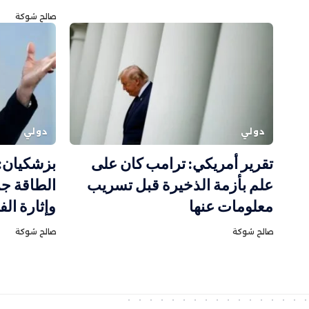
صالح شوكة
دولي
دولي
تقرير أمريكي: ترامب كان على
بزشكيان:
علم بأزمة الذخيرة قبل تسريب
الطاقة ج
معلومات عنها
وإثارة ال
صالح شوكة
صالح شوكة