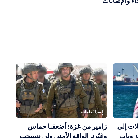
ء والإصابات
إسرائيليات
ات إلى
زامير من غزة: أضعفنا حماس
ز وباب
وغيّرنا الواقع الأمني ولن ننسحب