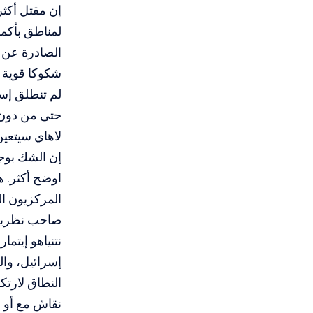
لمناطق بأكمل
الصادرة عن ش
شكوكا قوية ح
لم تنطلق إسر
حتى من دون 
لاهاي سيتعين 
إن الشك بوجو
اوضح أكثر. ه
المركزيون ا
صاحب نظرية ا
نتنياهو إيتم
إسرائيل، وال
النطاق لارتك
نقاش مع أو 