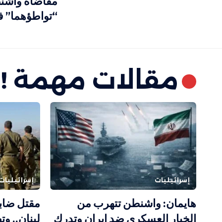
مقاضاة واشن
“تواطؤهما” في
مقالات مهمة !
إسرائيليات
إسرائيليات
هايمان: واشنطن تتهرب من
مقتل ضاب
الخيار العسكري ضد إيران وتدرك
لبنان.. و