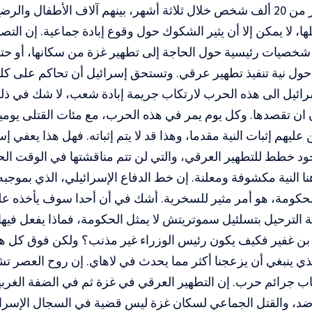
إن مقتل أكثر من 20 ألف شخص خلال ثلاثة أشهر، بينهم آلاف الأطفال وا
ها، لا يمكن إلا أن يثير الشكوك حول وقوع إبادة جماعية. إن الت
خصيات رئيسية حول الحاجة إلى تطهير غزة من سكانها، أو حتى 
ول نية تنفيذ تطهير عرقي. وتستحق إسرائيل أن تحاكم على كلي
ائيل الى هذه الحرب لارتكاب جريمة إبادة شعب، لا شك في ذلك، 
ان تقصدها. وكل يوم يمر في هذه الحرب، مع مئات القتلى يومي
عليهم إثبات النية مقدما، وهذا قد لا يتم إثباته. فهل هذا يعفي إ
د خطط للتطهير العرقي، والتي لن تتم مناقشتها في الوقت الح
نا النية مكشوفة ومعلنة. إن خط الدفاع الإسرائيلي، الذي بموجبه 
لحكومة، هو أمر مثير للسخرية. أشك في أن أحدا سوف يأخذه عل
لترحيل بتسلئيل سموتريتش لا يمثل الحكومة، فماذا يفعل فيها؟ إذ
ار بن غفير فكيف يكون رئيس الوزراء غير مذنب؟ ولكن فوق كل هذ
ذي ينبغي أن يزعجنا أكثر مما يحدث في لاهاي. إن روح العصر ت
اب جرائم حرب. إن التطهير العرقي في غزة ثم في الضفة الغرب
ضد، والقتل الجماعي لسكان غزة ليس قضية في السجال الإسرائ