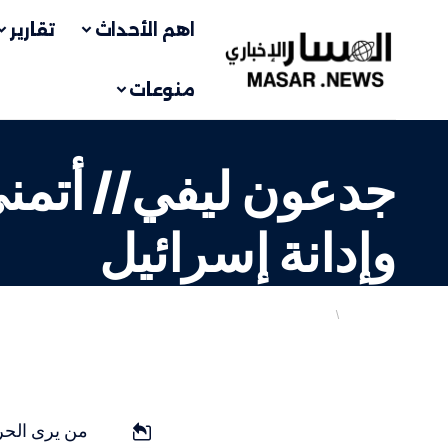
اهم الأحداث
تقارير
منوعات
جدعون ليفي// أتمنى
وإدانة إسرائيل
أهم الاخبار
إسرائيليات
LAST UPDATED: 16 يناير، 2024 5:10 م
من يرى الحر