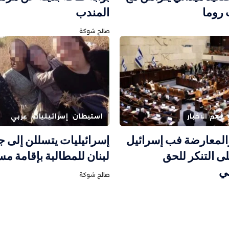
روما
المندب
صالح شوكة
أهم الاخبار
استيطان
إسرائيليات
عربي
والمعارضة فب إسرائيل
إسرائيليات يتسللن إلى 
ى التنكر للحق
لبنان للمطالبة بإقامة 
ي
صالح شوكة