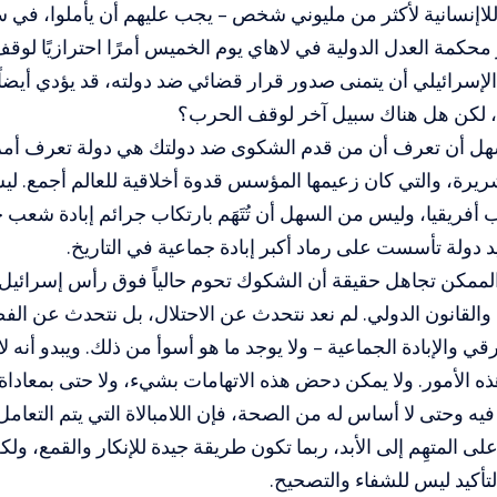
اللاإنسانية لأكثر من مليوني شخص – يجب عليهم أن يأملوا، في 
حكمة العدل الدولية في لاهاي يوم الخميس أمرًا احترازيًا لو
إسرائيلي أن يتمنى صدور قرار قضائي ضد دولته، قد يؤدي أيضاً 
، لكن هل هناك سبيل آخر لوقف الحرب؟
ل أن تعرف أن من قدم الشكوى ضد دولتك هي دولة تعرف أمراً 
ريرة، والتي كان زعيمها المؤسس قدوة أخلاقية للعالم أجمع. 
أفريقيا، وليس من السهل أن تُتَهَم بارتكاب جرائم إبادة شعب 
د دولة تأسست على رماد أكبر إبادة جماعية في التاريخ.
لممكن تجاهل حقيقة أن الشكوك تحوم حالياً فوق رأس إسرائيل 
 والقانون الدولي. لم نعد نتحدث عن الاحتلال، بل نتحدث عن ال
قي والإبادة الجماعية – ولا يوجد ما هو أسوأ من ذلك. ويبدو أنه ل
ه الأمور. ولا يمكن دحض هذه الاتهامات بشيء، ولا حتى بمعاداة 
 فيه وحتى لا أساس له من الصحة، فإن اللامبالاة التي يتم التعامل 
 على المتهِم إلى الأبد، ربما تكون طريقة جيدة للإنكار والقمع، 
لتأكيد ليس للشفاء والتصحيح.