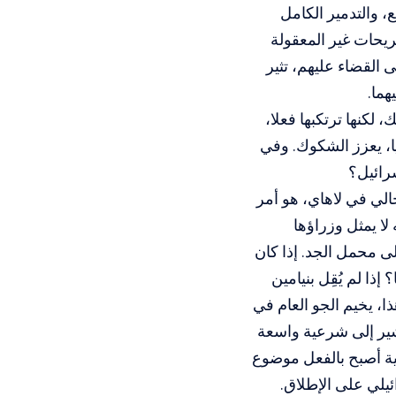
لرضع، والتدمير الكامل
صريحات غير المعقولة
القضاء عليهم، تثير
هما.
لكنها ترتكبها فعلا،
ا، يعزز الشكوك. وفي
سرائيل؟
الي في لاهاي، هو أمر
لا يمثل وزراؤها
ى محمل الجد. إذا كان
ا لم يُقِل بنيامين
ا، يخيم الجو العام في
شير إلى شرعية واسعة
ية أصبح بالفعل موضوع
يلي على الإطلاق.