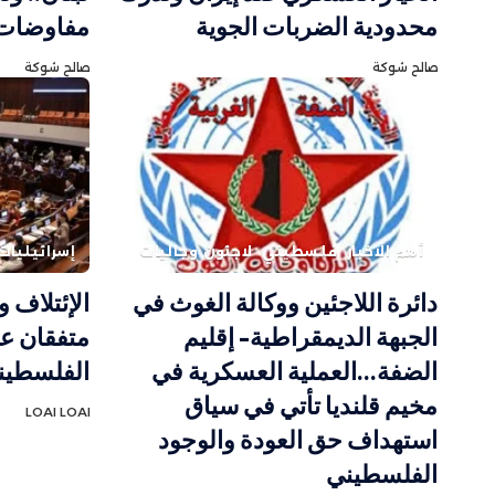
محدودية الضربات الجوية
مفاوضات 
صالح شوكة
صالح شوكة
أهم الاخبار
فلسطيني
لاجئون وجاليات
إسرائيليات
دائرة اللاجئين ووكالة الغوث في
الإئتلاف 
الجبهة الديمقراطية- إقليم
متفقان عل
الضفة…العملية العسكرية في
الفلسطين
مخيم قلنديا تأتي في سياق
LOAI LOAI
استهداف حق العودة والوجود
الفلسطيني