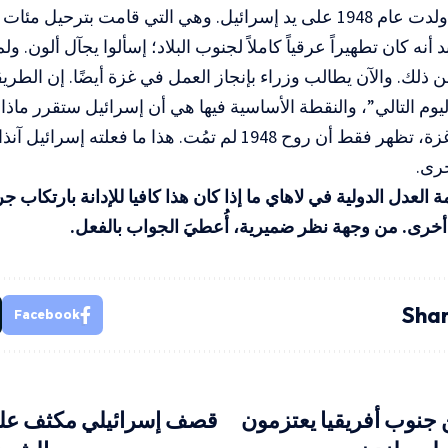
مشكلة غزة ولدت عام 1948 على يد إسرائيل. وهي التي قامت بترح
 بد أنه كان تطهيراً عرقياً كاملاً لجنوب البلاد؛ إسألوا يجآل ألون. ولم
 ذلك. والآن يطالب وزراء بإنجاز العمل في غزة أيضًا. إن الطري
يوم التالي”، والنقطة الأساسية فيها هي أن إسرائيل ستقرر ما
سيكون في غزة، تظهر فقط أن روح 1948 لم تمُت. هذا ما فعلته
خرى.
العدل الدولية في لاهاي ما إذا كان هذا كافيا للإدانة بارتكاب جر
خرى. من وجهة نظر ضميرية، أُعطيَ الجواب بالفعل.
Shar
Facebook
من جنوب أفريقيا يعتزمون
قصف إسرائيلي مكثف على