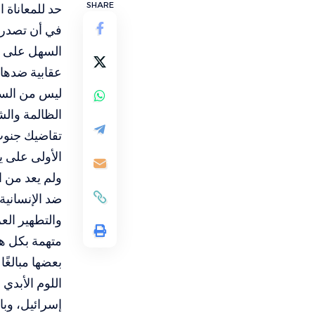
SHARE
حد للمعاناة 
في أن تصدر م
السهل على ال
عقابية ضدها
ليس من السه
الظالمة والش
تقاضيك جنوب 
الأولى على ي
ولم يعد من ا
ضد الإنسانية
والتطهير العر
متهمة بكل هذ
بعضها مبالغًا
اللوم الأبدي
إسرائيل، وبا