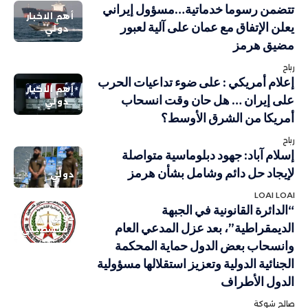
تتضمن رسوما خدماتية…مسؤول إيراني
أهم الاخبار
يعلن الإتفاق مع عمان على آلية لعبور
دولي
مضيق هرمز
رباح
إعلام أمريكي : على ضوء تداعيات الحرب
أهم الاخبار
على إيران … هل حان وقت انسحاب
دولي
أمريكا من الشرق الأوسط؟
رباح
إسلام آباد: جهود دبلوماسية متواصلة
لإيجاد حل دائم وشامل بشأن هرمز
دولي
LOAI LOAI
“الدائرة القانونية في الجبهة
دولي
الديمقراطية”، بعد عزل المدعي العام
فلسطيني
وانسحاب بعض الدول حماية المحكمة
الجنائية الدولية وتعزيز استقلالها مسؤولية
الدول الأطراف
صالح شوكة