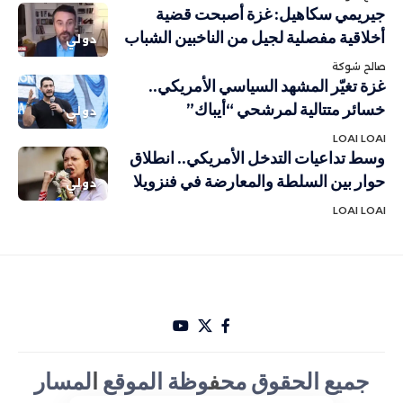
جيريمي سكاهيل: غزة أصبحت قضية
أخلاقية مفصلية لجيل من الناخبين الشباب
دولي
صالح شوكة
غزة تغيّر المشهد السياسي الأمريكي..
خسائر متتالية لمرشحي “أيباك”
دولي
LOAI LOAI
وسط تداعيات التدخل الأمريكي.. انطلاق
حوار بين السلطة والمعارضة في فنزويلا
دولي
LOAI LOAI
جميع الحقوق مح
ف
وظة الموقع
ا
لمسار