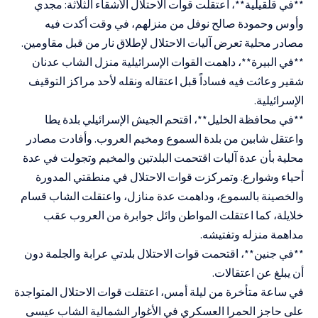
**في قلقيلية**، اعتقلت قوات الاحتلال الأشقاء الثلاثة: مجدي
وأوس وحمودة صالح نوفل من منزلهم، في وقت أكدت فيه
مصادر محلية تعرض آليات الاحتلال لإطلاق نار من قبل مقاومين.
**في البيرة**، داهمت القوات الإسرائيلية منزل الشاب عدنان
شقير وعاثت فيه فساداً قبل اعتقاله ونقله لأحد مراكز التوقيف
الإسرائيلية.
**في محافظة الخليل**، اقتحم الجيش الإسرائيلي بلدة يطا
واعتقل شابين من بلدة السموع ومخيم العروب. وأفادت مصادر
محلية بأن عدة آليات اقتحمت البلدتين والمخيم وتجولت في عدة
أحياء وشوارع. وتمركزت قوات الاحتلال في منطقتي المدورة
والخصينة بالسموع، وداهمت عدة منازل، واعتقلت الشاب قسام
خلايلة، كما اعتقلت المواطن وائل جوابرة من العروب عقب
مداهمة منزله وتفتيشه.
**في جنين**، اقتحمت قوات الاحتلال بلدتي عرابة والجلمة دون
أن يبلغ عن اعتقالات.
في ساعة متأخرة من ليلة أمس، اعتقلت قوات الاحتلال المتواجدة
على حاجز الحمرا العسكري في الأغوار الشمالية الشاب عيسى