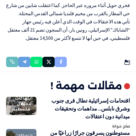
فخري حويل أثناء مروره عبر الحاجز. كما اعتقلت شابين من شارع
حي المطار بالقرب من مخيم قلنديا شمالي القدس المحتلة.
تأتي هذه الاعتقالات في الوقت الذي أعلن فيه رئيس جهاز
“الشاباك” الإسرائيلي، رونين بار، أن السجون تضم 21 ألف معتقل
فلسطيني، في حين أنها لا تتسع لأكثر من 14,500 معتقل.
مقالات مهمة !
انتهاكات
اقتحامات إسرائيلية تطال قرى جنوب
الاحتلال
وشرق نابلس.. مداهمات وتحقيقات
فلسطيني
ميدانية دون اعتقالات
صالح شوكة
مستوطنون يسرقون جرارًا زراعيًا من
انتهاكات