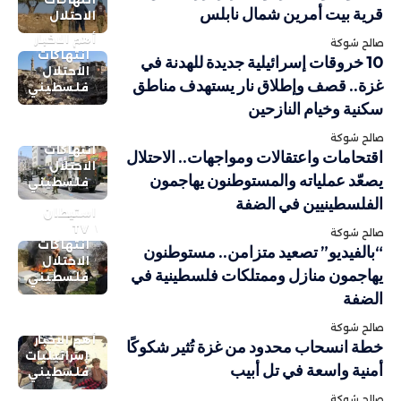
قرية بيت أمرين شمال نابلس
الاحتلال
أهم الاخبار
صالح شوكة
انتهاكات
10 خروقات إسرائيلية جديدة للهدنة في
الاحتلال
غزة.. قصف وإطلاق نار يستهدف مناطق
فلسطيني
سكنية وخيام النازحين
صالح شوكة
انتهاكات
اقتحامات واعتقالات ومواجهات.. الاحتلال
الاحتلال
يصعّد عملياته والمستوطنون يهاجمون
فلسطيني
الفلسطينيين في الضفة
استيطان
TV
صالح شوكة
انتهاكات
“بالفيديو” تصعيد متزامن.. مستوطنون
الاحتلال
يهاجمون منازل وممتلكات فلسطينية في
فلسطيني
الضفة
صالح شوكة
أهم الاخبار
خطة انسحاب محدود من غزة تُثير شكوكًا
إسرائيليات
أمنية واسعة في تل أبيب
فلسطيني
صالح شوكة