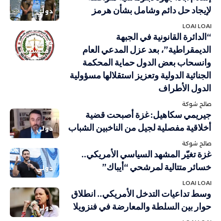
لإيجاد حل دائم وشامل بشأن هرمز
دولي
LOAI LOAI
“الدائرة القانونية في الجبهة
دولي
الديمقراطية”، بعد عزل المدعي العام
فلسطيني
وانسحاب بعض الدول حماية المحكمة
الجنائية الدولية وتعزيز استقلالها مسؤولية
الدول الأطراف
صالح شوكة
جيريمي سكاهيل: غزة أصبحت قضية
أخلاقية مفصلية لجيل من الناخبين الشباب
دولي
صالح شوكة
غزة تغيّر المشهد السياسي الأمريكي..
خسائر متتالية لمرشحي “أيباك”
دولي
LOAI LOAI
وسط تداعيات التدخل الأمريكي.. انطلاق
حوار بين السلطة والمعارضة في فنزويلا
دولي