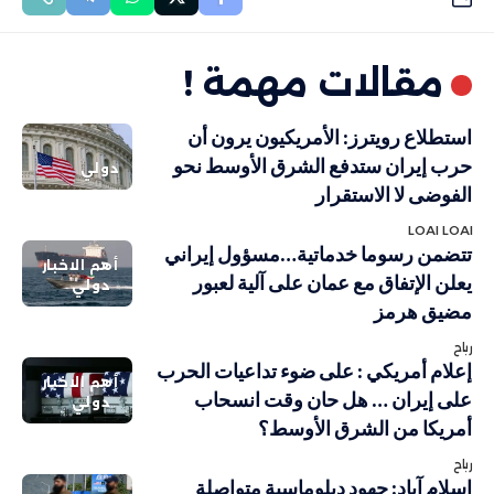
مقالات مهمة !
استطلاع رويترز: الأمريكيون يرون أن
حرب إيران ستدفع الشرق الأوسط نحو
دولي
الفوضى لا الاستقرار
LOAI LOAI
تتضمن رسوما خدماتية…مسؤول إيراني
أهم الاخبار
يعلن الإتفاق مع عمان على آلية لعبور
دولي
مضيق هرمز
رباح
إعلام أمريكي : على ضوء تداعيات الحرب
أهم الاخبار
على إيران … هل حان وقت انسحاب
دولي
أمريكا من الشرق الأوسط؟
رباح
إسلام آباد: جهود دبلوماسية متواصلة