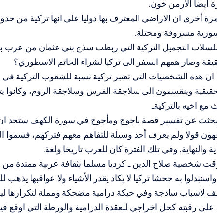
ة ايضا الارمن خون.
ة أخرى ان الاراضي المعترف بها دوليا على انها تركية من حدود
ورية مسروقة ومحتلة.
سلات التجميل التركية التي ربطت سذج بني عثمان من عرب ب
يقة وصار همهم السفر الى تركيا لشراء الخاتم الاسطوري؟
 ان هذه الشخصيات التي تعتبر تركية نسبة للشعوب التركية في
حقيقية وينقسمون الى سلاجقة الفرس وسلاجقة الروم، وكانوا يت
 مع اخيه بالتركيةـ
 بحثت عن تفسير قصة ياجوج ومأجوج في سورة الكهف ستجد ان ذ
قهون قولا ولم يعرف أحد وسيلة للتفاهم معهم فتركهم، فسموا ا
ية والنهاية. وفي تلك الفترة كان للعرب تاريخا ولغة.
ت شخصية صلاح الدين ـ كرديا مسلما بثقافة عربية ممتدة من 
ستبدلوا به جحشا تركيا لا يكاد يقدر الأشياء ولا عواقبها يذهب 
قف لاسباب ساذجة وفي حبكة درامية مضحكة ومملة لتكرارها لي
ى رقبته كحل اخراجي للعقدة الدرامية والورطة التي اوقع فيها