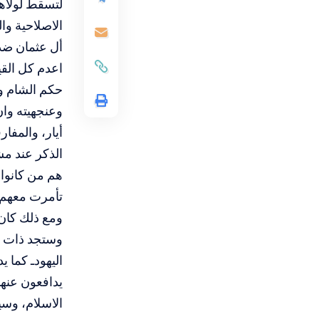
لتسقط لولاهم
الاصلاحية وا
أل عثمان ضد 
اعدم كل القي
حكم الشام و
وعنجهيته وان 
أيار، والمفا
الذكر عند مش
هم من كانوا 
تأمرت معهم و
ومع ذلك كان
وستجد ذات ال
اليهودـ كما 
يدافعون عنها
الاسلام، وسي