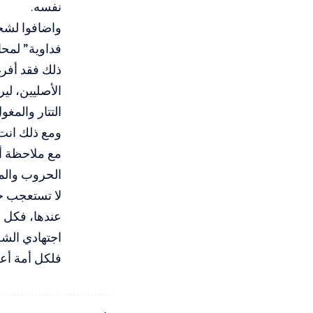
نفسه.
واضافوا لشخ
فداوية” لمح
ذلك فقد أفرغو
الأصليين، لي
التتار والمغ
ومع ذلك انت 
مع ملاحظة أخ
الحروب والمع
لا تستعجب حي
عندها، فكل ا
اجتهادي الشخ
فلكل أمة أعر