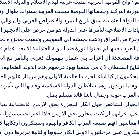
؟ وان القومية العربية صنيعة غربية لهدم الاسلام والدولة الاسل
لثورية التركية وجمعياتها القومية سبقت العربية بسنوات طوال 
الدولة العثمانية سبق تاريخ التمرد والاعتراض العربي وان والي 
ادات الاصلاحية لتآمرها على الدولة هو من عرض على الانجليز ا
جزء من العراق وذهب بجيشه الى السويس وتسبب بمجزرة لج
العرب حينها لم يعلنوا الثورة ضد الدولة العثمانية الا بعد اعدا
رقة المضحكة أن اعراب بني عثمان يتهمونك كعربي بالتآمر مع الات
ايخ السلطان لان من صنعها يهود غرضهم هدم الدولة العثمانية، عل
يحكمون تركيا اثناء الحرب العالمية الاولى وهم من ثار عليهم ال
قتما يريدون وهم سلاطين الدولة الاسلامية وقادتها التي تآمر
 العرب خونة وجمال باشا قائد مسلم بطل.
حوار المتناقض حول انكار المجزرة بحق الارمن، فالعثمانية بقيادة
يدعي اعرابهم ارتكبت مجازر بحق الارمن فاذا اعترفت بمسؤولية
 متناسين انهم صنيعة الغرب الكافر والبهود وسينكرون ارتكابها لأ
نكرون على مرحلتين، الاولى انكار حدوثها والثانية تبريرها دون 