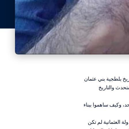
ريخ بلطجية بني عثمان
تحدث والتاريخ
، وكيف ساهموا ببناء
لة العثمانية لم تكن