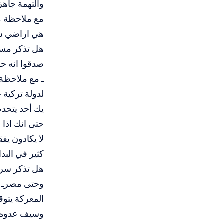
والتهمة جاهز
مع ملاحظة مر
هي اراضي س
هل تذكر مسل
صدقوا انه حق
ـ مع ملاحظة
لدولة تركية 
يك أحد يتحدث
حتى انك اذا
لا يكادون يف
كثير في البدا
هل تذكر سرق
وحتى مصرـ وا
المعركة يتو
وسيف عدوه عل