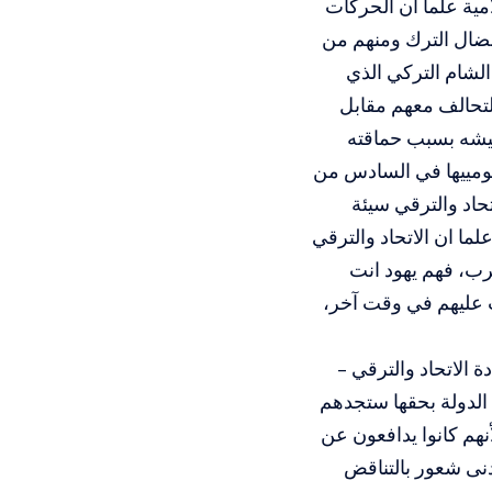
امية علما ان الحركات
ونضال الترك ومنهم من
الشام التركي الذي
لتحالف معهم مقابل
يشه بسبب حماقته
م قومييها في السادس من
حاد والترقي سيئة
ما ان الاتحاد والترقي
عرب، فهم يهود انت
ت عليهم في وقت آخر،
 الاتحاد والترقي –
 الدولة بحقها ستجدهم
نهم كانوا يدافعون عن
ادنى شعور بالتناقض