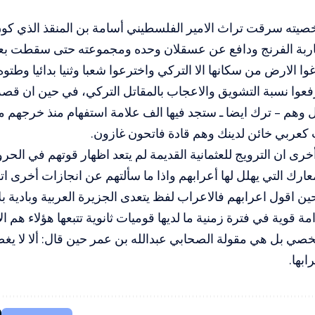
صيته سرقت تراث الامير الفلسطيني أسامة بن المنقذ الذي كو
اربة الفرنج ودافع عن عسقلان وحده ومجموعته حتى سقطت بعد 
ا الارض من سكانها الا التركي واخترعوا شعبا وثنيا بدائيا وطتوه 
رفعوا نسبة التشويق والاعجاب بالمقاتل التركي، في حين ان قصة 
ول وهم – ترك ايضا ـ ستجد فيها الف علامة استفهام منذ خرجهم م
كعربي خائن لدينك وهم قادة فاتحون غازون.
رى ان الترويج للعثمانية القديمة لم يتعد اظهار قوتهم في ال
ارك التي يهلل لها أعرابهم واذا ما سألتهم عن انجازات أخرى ات
ن اقول اعرابهم فالاعراب لفظ يتعدى الجزيرة العربية وبادية بلا
مة قوية في فترة زمنية ما لديها قوميات ثانوية تتبعها هؤلاء هم 
صي بل هي مقولة الصحابي عبدالله بن عمر حين قال: ألا لا يغضبن
ابها.