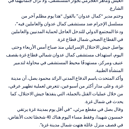
العيش وماهر العجرمي بجوار المستشفى، ولا تزال جثمانيهما في
الشارع.
وختم مدير “كمال عدوان” بالقول “هذا يوم مظلم آخر من
مسلسل الإجرام ضد مستشفى كمال عدوان والعاملين فيه”،
ودعا المجتمع الدولي للتدخل العاجل لحماية المدنيين والعاملين
في القطاع الصحي شمال قطاع غزة.
يواصل جيش الاحتلال الإسرائيلي منذ صباح أمس الأربعاء وحتى
اليوم، استهداف مستشفى كمال عدوان شمالي قطاع غزة بقصف
عنيف ومركز، مستهدفًا محيط المستشفى في محاولة لتدمير
المنشأة الطبية.
وأكد المتحدث باسم الدفاع المدني الرائد محمود بصل، أن مدينة
غزة، وعلى مدار أكثر من أسبوعين، تتعرض لعملية تطهير عرقي،
من خلال عمليات القتل بالجملة، التي ينفذها جيش الاحتلال، كما
يحدث في شمال غزة.
وقال بصل في مقطع مرئي، “في أقل يوم بمدينة غزة يرتقي
خمسون شهيدا، وفقط مساء اليوم هناك 40 شخصًا تحت الأنقاض،
في قصف منزل عائلة هتهت شمال مدينة غزة”.