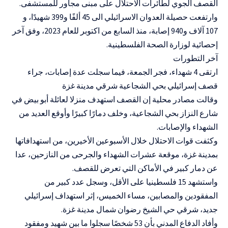
القصف الجوي لطائرات الاحتلال على مبنى مجاور للمستشفى.
وارتفعت حصيلة العدوان الاسرائيلي الى 45 ألفًا و399 شهيدًا، و
107 آلاف و940 إصابة، منذ السابع من اكتوبر للعام 2023، وفق آخر
إحصائية لوزارة الصحة الفلسطينية.
آخر التطورات
ارتقى 4 شهداء، فجر الجمعة، فيما سجلت عدة إصابات، جراء
قصف إسرائيلي بحي الشجاعية شرقي مدينة غزة
وقالت مصادر محلية إن القصف استهدف منزلا لعائلة أبو بيض في
شارع النزاز بحي الشجاعية، وخلف دمارًا كبيرًا وأوقع العديد من
الشهداء والإصابات.
وكثفت قوات الاحتلال خلال الأسبوعين الأخيرين، من استهدافاتها
بمدينة غزة، موقعة عشرات الشهداء والجرحى من النازحين، عدا
عن دمار كبير في الأماكن التي تعرض للقصف.
واستشهد 15 فلسطينيا على الأقل، وسجل عدد كبير من
المفقودين والمصابين، مساء الخميس، إثر استهداف إسرائيلي
جديد، شرقي حي الشيخ رضوان شمال مدينة غزة.
وأفاد الدفاع المدني بأن 53 شخصًا سجلوا ما بين شهيد ومفقود