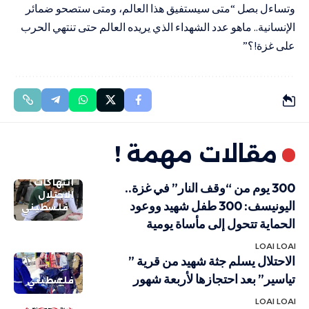
وتساءل بصل “متى سيستفيق هذا العالم، ومتى ستصحو ضمائر
الإنسانية.. ماهو عدد الشهداء الذي يريده العالم حتى تنتهي الحرب
على غزة!؟”
مقالات مهمة !
انتهاكات
300 يوم من “وقف النار” في غزة..
الاحتلال
اليونيسف: 300 طفل شهيد ووعود
فلسطيني
الحماية تتحول إلى مأساة يومية
LOAI LOAI
الاحتلال يسلم جثة شهيد من قرية ”
تياسير” بعد احتجازها لأربعة شهور
فلسطيني
LOAI LOAI