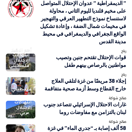
فلسطيني
” الديمقراطية ” عدوان الإحتلال المتواصل
أهم
على مخيم قلنديا لليوم الثاني ، محاولة
الاخبار
لاستنساخ نموذج التطهير العرقي والتهجير
في مخيمات شمال الضفة ، وإعادة تشكيل
الواقع الجغرافي والديمغرافي في محيط
مدينة القدس
أهم الاخبار
رباح
انتهاكات
قوات الإحتلال تقتحم جنين وتصيب
الاحتلال
مواطنين بالرصاص بينهم طفل
فلسطيني
رباح
إجلاء 38 مريضًا من غزة لتلقي العلاج
خارج القطاع وسط أزمة صحية متفاقمة
فلسطيني
صالح شوكة
انتهاكات
غارات الاحتلال الإسرائيلي تتصاعد جنوب
الاحتلال
لبنان بالتزامن مع مفاوضات روما
عربي
صالح شوكة
58 ألف إصابة بـ “جدري الماء” في غزة
صحة