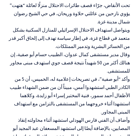
تحت الأنقاض، جرّاء قصف طائرات الاحتلال منزلًا لعائلة “هتهت”
يؤوي نازحين من عائلتي حلاوة وريحان، في حي الشيخ رضوان
شمال مدينة غزة.
ويتواصل استهداف الاحتلال الإسرائيلي للمنازل السكنية بشكل
متعمد في قطاع غزة، في إطار سياسة تهدف إلى إلحاق أكبر قدر
من الخسائر البشرية وتدمير الممتلكات.
وقال مدير مستشفى كمال عدوان، الطبيب حسام أبو صفية، إن
هنالك أكثر من 50 شهيداً نتيجة قصف جوي استهدف مبنى مجاور
للمستشفى.
وأكد “أبو صفية”، في تصريحات إعلامية له، الخميس، أن 5 من
الكادر الطبي استشهدوا أمس، مبيناً أن من ضمن الشهداء طبيب
الأطفال أحمد سمور، فنية المختبر إسراء أبو زايدة، وكلاهما
استشهدا أثناء خروجهما من المستشفى بالتزامن مع استهداف
المبنى المجاور.
وأضاف أن الفني فارس الهودلي استشهد أثناء محاولته إنقاذ
المصابين، بالإضافة أيضًا إلى استشهد المسعفان عبد المجيد أبو