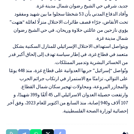
جديد، شرقي حي الشيخ رضوان شمال مدينة غزة.
وأفاد الدفاع المدني بأن 53 شخصًا سجلوا ما بين شهيد ومفقود
تحت الأنقاض، جرّاء قصف طائرات الاحتلال منزلًا لعائلة “هتهت”
يؤوي نازحين من عائلتي حلاوة وريحان، في حي الشيخ رضوان
شمال مدينة غزة.
ويتواصل استهداف الاحتلال الإسرائيلي للمنازل السكنية بشكل
متعمد في قطاع غزة، في إطار سياسة تهدف إلى إلحاق أكبر قدر
من الخسائر البشرية وتدمير الممتلكات.
وتُواصل “إسرائيل” حربها العدوانية على قطاع غزة، منذ 448 يومًا
على التوالي، تزامنًا مع الاستمرار في ارتكاب جرائم الحرب
والمجازر المروعة، ومحاولات تهجير سكان شمال القطاع.
وارتفعت حصيلة العدوان الاسرائيلي الى 45 ألفًا و399 شهيدًا، و
107 آلاف و940 إصابة، منذ السابع من اكتوبر للعام 2023، وفق آخر
إحصائية لوزارة الصحة الفلسطينية.