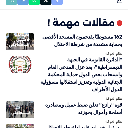
مقالات مهمة !
انتهاكات
162 مستوطنًا يقتحمون المسجد الأقصى
الاحتلال
بحماية مشددة من شرطة الاحتلال
فلسطيني
صالح شوكة
“الدائرة القانونية في الجبهة
دولي
الديمقراطية”، بعد عزل المدعي العام
فلسطيني
وانسحاب بعض الدول حماية المحكمة
الجنائية الدولية وتعزيز استقلالها مسؤولية
الدول الأطراف
صالح شوكة
قوة “رادع” تعلن ضبط عميل ومصادرة
أسلحة وأموال بحوزته
فلسطيني
صالح شوكة
انتهاكات
مسؤول خدمات قلنديا: اقتحام الاحتلال