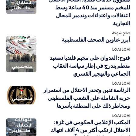
الاحتلال
للمخيم مستمر منذ 40 ساعة وسط
فلسطيني
اعتقالات واعتداءات وتدمير للمحال
التجارية
صالح شوكة
أبرز عناوين الصحف الفلسطينية
فلسطيني
LOAI LOAI
فتوح: العدوان على مخيم قلنديا تصعيد
منظم يندرج في إطار سياسة العقاب
فلسطيني
الجماعي والتهجير القسري
LOAI LOAI
الرئاسة تدين وتحذر الاحتلال من استمرار
حربه الشاملة على الشعب الفلسطيني
فلسطيني
ومخاطر ذلك على المنطقة بأسرها
LOAI LOAI
انتهاكات
المكتب الإعلامي الحكومي في غزة:
الاحتلال
الاحتلال ارتكب أكثر من 4 آلاف انتهاك
فلسطيني