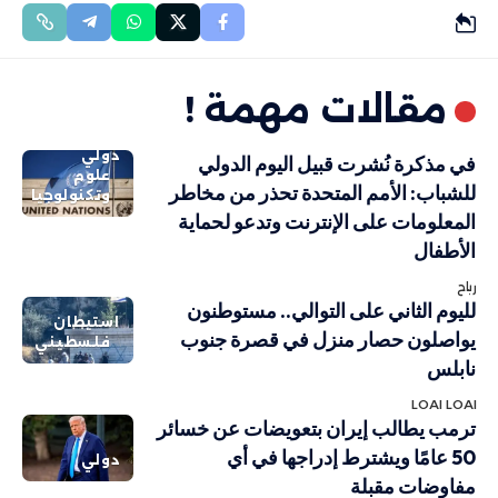
مقالات مهمة !
دولي
في مذكرة نُشرت قبيل اليوم الدولي
علوم
للشباب: الأمم المتحدة تحذر من مخاطر
وتكنولوجيا
المعلومات على الإنترنت وتدعو لحماية
الأطفال
رباح
لليوم الثاني على التوالي.. مستوطنون
استيطان
يواصلون حصار منزل في قصرة جنوب
فلسطيني
نابلس
LOAI LOAI
ترمب يطالب إيران بتعويضات عن خسائر
50 عامًا ويشترط إدراجها في أي
دولي
مفاوضات مقبلة