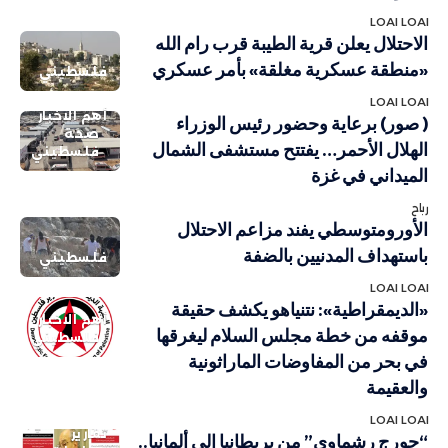
LOAI LOAI
الاحتلال يعلن قرية الطيبة قرب رام الله
«منطقة عسكرية مغلقة» بأمر عسكري
فلسطيني
LOAI LOAI
أهم الاخبار
( صور) برعاية وحضور رئيس الوزراء
صحة
الهلال الأحمر… يفتتح مستشفى الشمال
فلسطيني
الميداني في غزة
رباح
الأورومتوسطي يفند مزاعم الاحتلال
باستهداف المدنيين بالضفة
فلسطيني
LOAI LOAI
«الديمقراطية»: نتنياهو يكشف حقيقة
أهم الاخبار
موقفه من خطة مجلس السلام ليغرقها
فلسطيني
في بحر من المفاوضات الماراثونية
والعقيمة
LOAI LOAI
تقارير
“جورج رشماوي” من بريطانيا إلى ألمانيا..