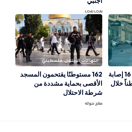
أجنبي
LOAI LOAI
انتهاكات الاحتلال
فلسطيني
الاحتلال يصعّد في قلنديا: 16 إصابة
162 مستوطنًا يقتحمون المسجد
ر من 60 مواطناً خلال
الأقصى بحماية مشددة من
شرطة الاحتلال
صالح شوكة