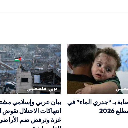
طيني
عربي
فلسطيني
إصابة بـ “جدري الماء” في
بيان عربي وإسلامي مشت
ع 2026
انتهاكات الاحتلال تقوض ا
غزة وترفض ضم الأراضي