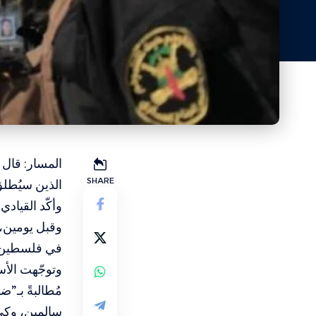
المسار: قال 
SHARE
الذين سيُطل
وأكّد القيادي
وقبل يومين، 
في فلسطين، ر
وتوجّهت الأس
مُطالبةً بـ”
سالمين، وكي