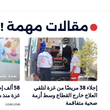
مقالات مهمة !
فلسطيني
صحة
فلس
إجلاء 38 مريضًا من غزة لتلقي
58 ألف 
العلاج خارج القطاع وسط أزمة
غزة منذ مطل
صحية متفاقمة
LOAI LOAI