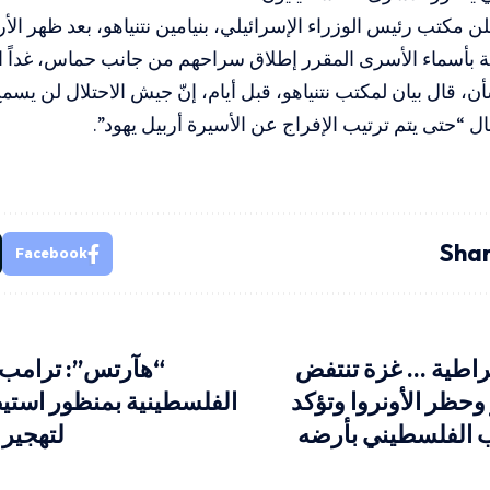
 مكتب رئيس الوزراء الإسرائيلي، بنيامين نتنياهو، بعد ظهر الأرب
ة بأسماء الأسرى المقرر إطلاق سراحهم من جانب حماس، غداً 
ن، قال بيان لمكتب نتنياهو، قبل أيام، إنّ جيش الاحتلال لن يس
 “حتى يتم ترتيب الإفراج عن الأسيرة أربيل يهود”.
Shar
Facebook
قراطية … غزة تنتفض
“هآرتس”: ترامب 
 وحظر الأونروا وتؤكد
الفلسطينية بمنظور است
الفلسطيني بأرضه
لتهجير 