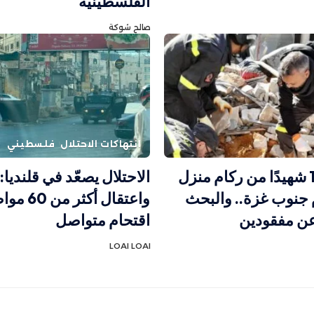
الفلسطينية
صالح شوكة
انتهاكات الاحتلال
فلسطيني
انتشال 19 شهيدًا من ركام منزل
 جنوب غزة.. والبحث
واعتقال أكث
ن مفقودين
اقتحام متواصل
LOAI LOAI