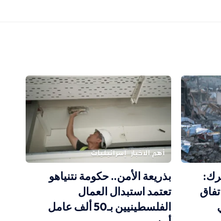
أهم الاخبار
إسرائيليات
رك:
بذريعة الأمن.. حكومة نتنياهو
تفاق
تعتمد استبدال العمال
الفلسطينيين بـ50 ألف عامل