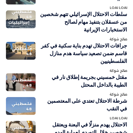
LOAI LOAI
فلسطيني
سلطات الاحتلال الإسرائيلي تتهم شخصين
48
من عسقلان بتنفيذ مهام لصالح
إسرائيليات
الاستخبارات الإيرانية
صالح شوكة
جرافات الاحتلال تهدم بناية سكنية في كفر
فلسطيني
قاسم ضمن تصعيد سياسة هدم منازل
48
الفلسطينيين
صالح شوكة
مقتل خمسيني بجريمة إطلاق نار في
فلسطيني
الطيبة بالداخل المحتل
48
صالح شوكة
شرطة الاحتلال تعتدي على المعتصمين
فلسطيني
في النقب
48
LOAI LOAI
الاحتلال يهدم منزلًا في البعنة ويعتقل
فلسطيني
شخصين خلال التصدي لعملية الهدم
48