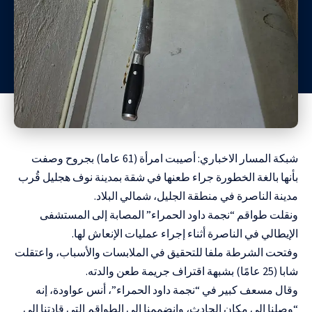
شبكة المسار الاخباري: أصيبت امرأة (61 عاما) بجروح وصفت
بأنها بالغة الخطورة جراء طعنها في شقة بمدينة نوف هجليل قُرب
مدينة الناصرة في منطقة الجليل، شمالي البلاد.
ونقلت طواقم “نجمة داود الحمراء” المصابة إلى المستشفى
الإيطالي في الناصرة أثناء إجراء عمليات الإنعاش لها.
وفتحت الشرطة ملفا للتحقيق في الملابسات والأسباب، واعتقلت
شابا (25 عامًا) بشبهة اقتراف جريمة طعن والدته.
وقال مسعف كبير في “نجمة داود الحمراء”، أنس عواودة، إنه
“وصلنا إلى مكان الحادث، وانضممنا إلى الطواقم التي قادتنا إلى