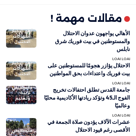
مقالات مهمة !
أهم الاخبار
الأهالي يواجهون عدوان الاحتلال
انتهاكات
والمستوطنين في بيت فوريك شرق
الاحتلال
نابلس
LOAI LOAI
أهم الاخبار
الاحتلال يؤازر هجومًا للمستوطنين على
انتهاكات
بيت فوريك واعتداءات بحق المواطنين
الاحتلال
LOAI LOAI
فلسطيني
جامعة القدس تطلق احتفالات تخريج
تربية
الفوج الـ45 وتؤكد ريادتها الأكاديمية محليًا
وتعليم
وعالميًا
LOAI LOAI
عشرات الآلاف يؤدون صلاة الجمعة في
الأقصى رغم قيود الاحتلال
فلسطيني