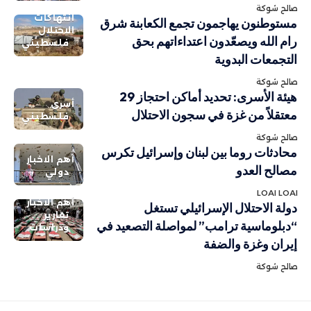
صالح شوكة
انتهاكات
مستوطنون يهاجمون تجمع الكعابنة شرق
الاحتلال
رام الله ويصعّدون اعتداءاتهم بحق
فلسطيني
التجمعات البدوية
صالح شوكة
هيئة الأسرى: تحديد أماكن احتجاز 29
أسرى
معتقلاً من غزة في سجون الاحتلال
فلسطيني
صالح شوكة
محادثات روما بين لبنان وإسرائيل تكرس
أهم الاخبار
مصالح العدو
دولي
LOAI LOAI
أهم الاخبار
دولة الاحتلال الإسرائيلي تستغل
تقارير
“دبلوماسية ترامب” لمواصلة التصعيد في
ودراسات
إيران وغزة والضفة
صالح شوكة