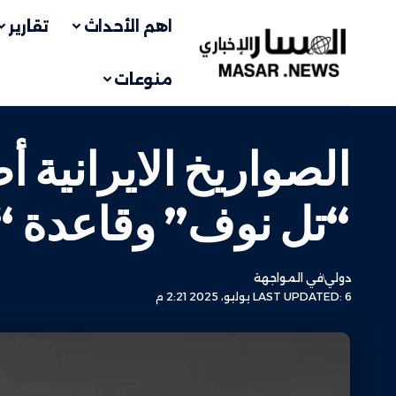
اهم الأحداث
تقارير
منوعات
الصواريخ الايرانية 
“تل نوف” وقاعدة “جل
دولي
في المواجهة
LAST UPDATED: 6 يوليو، 2025 2:21 م