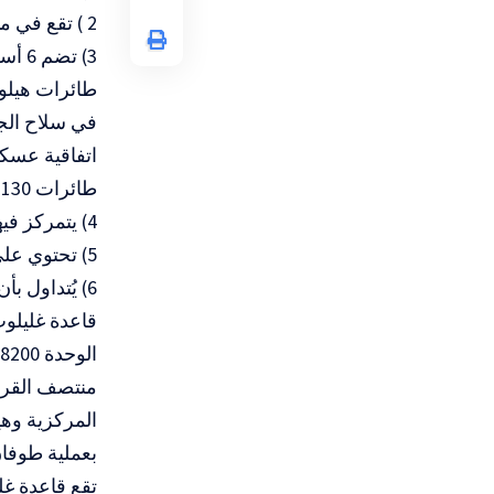
2 ) تقع في منتصف فلسطين المحتلة جنوب شرقي مدينة يافا المحتلة.
طائرات C-130 وطائرات يسعور.
4) يتمركز فيها المقر الرئيسي للقوات المظلية، ومركز اختبار الطيران مانات.
5) تحتوي على 4 مدارج للطيران.
6) يُتداول بأن بالقرب من هذه القاعدة يوجد مخازن للأسلحة النووية الإسرائيلية.
قاعدة غليلوت
المركزية وهيئ
بعملية طوفا
تقع قاعدة غل