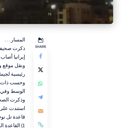
المسار …
SHARE
ذكرت صحيفة ا
إيرانيا أصاب
ونقل موقع و
رئيسية لجيش 
وحسب ذات ال
الوسط وفي منطق
وذكرت الصحيف
استندت على 
قاعدة تل نو
1) القاعدة الجوية 8 BHA، تبعد عن لبنان حوالي 144 كيلومتر، وحوالي 1015 كم عن إيران.