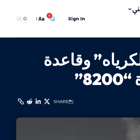
ي
9
Aa
Sign In
لكرياه” وقاعدة
8”
SHARE