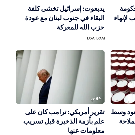
حكومة
يديعوت: إسرائيل تخشى كلفة
 لإنهاء
البقاء في جنوب لبنان مع عودة
حزب الله للمعركة
LOAI LOAI
دولي
عود وسط
تقرير أمريكي: ترامب كان على
لاحة
علم بأزمة الذخيرة قبل تسريب
معلومات عنها