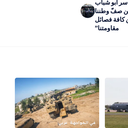
اسر أبو شباب
ن صفّ وطننا
 كافة فصائل
مقاومتنا”
في المواجهة
عربي