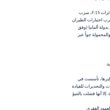
3) تضم 6 أسراب وعدّة وحدات خاصة موزعين على الشكل التالي: سربان طائرات F-15، سرب
 طائرات دون طيار هيرون-TP “إيتان”، سرب اختبارات الطيران
 دون طيار هيرون-TP “إيتان” خاص بدولة ألمانيا (وفق
الحرب الالكترونية والمحمولة جواً عبر
 وأكبرها، تأسست في
لومات والتحذيرات للقيادة
إلا أنها فشلت بالتنبؤ
لعمود الفقري