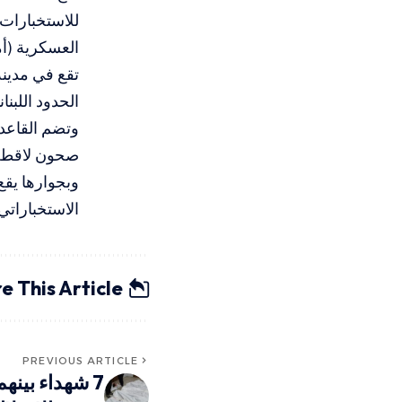
للاستخبارات،
العسكرية (أمان)
الحدود اللبنانية نحو 110 كيلومترات، وتبلغ مساح
وتضم القاعدة
صحون لاقطة ع
وبجوارها يقع
الاستخباراتي
e This Article
PREVIOUS ARTICLE
7 شهداء بين