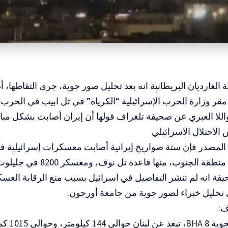
لغارديان البريطانية انه بعد تحليل صور جوية، جرى التقاطها،
 مقر وزارة الحرب الإسرائيلية “الكرياة” في تل ابيب في الحرب ا
اللا العبري عن صحيفة تلغراف قولها أن إيران أصابت بشكل م
الاحتلال الاسرائيلي
مصدر فإن ستة صواريخ إيرانية أصابت معسكرات إسرائيلية ف
ة الجنوب، منها قاعدة تل نوف، ومعسكر 8200 في جليلوت.
ة انه لم تنشر التفاصيل في اسرائيل بسبب منع الرقابة العسكر
تحليل خبراء لصور جوية من جامعة أورجون.
ف: