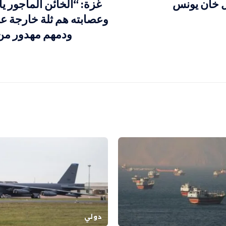
ل خان يونس
غزة: “الخائن المأجور ي
وعصابته هم ثلة خارجة ع
ودمهم مهدور من
دولي