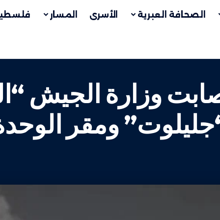
الصحافة العبرية
الأسرى
المسار
فلسطين
أصابت وزارة الجيش “ا
يلوت” ومقر الوحدة “200