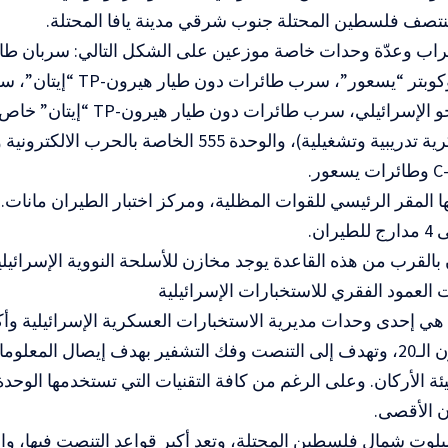
طائرات هيلوكوبتر “يسعور”، سرب
في سلاح الجو الإسرائيلي، سرب طائرات
اتفاقية عسكرية تدريبية وتشغيلية)، والوحدة 555 الخاصة ب
 العمود الفقري للاستخبارات الإسرائيلية
الوحدة 8200 هي إحدى وحدات مديرية الاستخبارات العسكرية الإسرائيلية
منتصف القرن الـ20، وتهدف إلى التنصت وفك التشفير بهدف إيصال المع
ة الأركان. وعلى الرغم من كافة التقنيات التي تستخدمها الوحدة، 
ن الأقصى.
يلوت شمال فلسطين المحتلة، وتعد أكبر قواعد التنصت فيها، وا