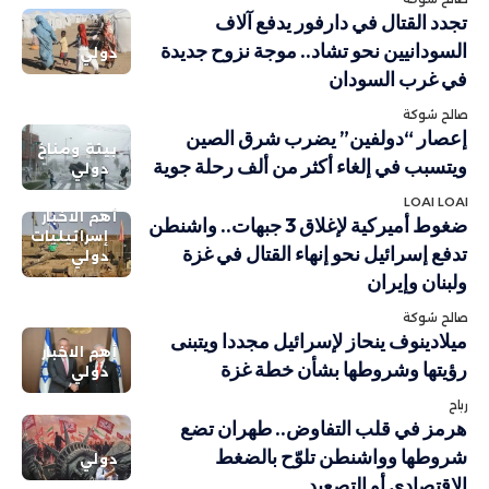
تجدد القتال في دارفور يدفع آلاف
السودانيين نحو تشاد.. موجة نزوح جديدة
دولي
في غرب السودان
صالح شوكة
إعصار “دولفين” يضرب شرق الصين
بيئة ومناخ
ويتسبب في إلغاء أكثر من ألف رحلة جوية
دولي
LOAI LOAI
أهم الاخبار
ضغوط أميركية لإغلاق 3 جبهات.. واشنطن
إسرائيليات
تدفع إسرائيل نحو إنهاء القتال في غزة
دولي
ولبنان وإيران
صالح شوكة
ميلادينوف ينحاز لإسرائيل مجددا ويتبنى
أهم الاخبار
رؤيتها وشروطها بشأن خطة غزة
دولي
رباح
هرمز في قلب التفاوض.. طهران تضع
شروطها وواشنطن تلوّح بالضغط
دولي
الاقتصادي أو التصعيد