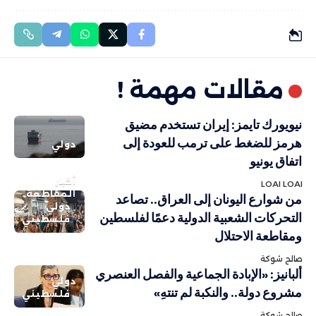
مقالات مهمة !
نيويورك تايمز: إيران تستخدم مضيق
هرمز للضغط على ترمب للعودة إلى
دولي
اتفاق يونيو
أخبار
LOAI LOAI
المقاطعة
من شوارع اليونان إلى العراق.. تصاعد
دولي
التحركات الشعبية الدولية دعمًا لفلسطين
فلسطيني
ومقاطعة الاحتلال
صالح شوكة
ألبانيز: «الإبادة الجماعية والفصل العنصري
دولي
مشروع دولة.. والنكبة لم تنتهِ»
فلسطيني
صالح شوكة