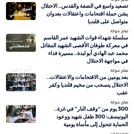
تصعيد واسع في الضفة والقدس.. الاحتلال
أسرى
يشن حملة اقتحامات واعتقالات بعدوان
فلسطيني
متواصل على قلنديا
صالح شوكة
سلسلة شهداء قوات الشهيد عمر القاسم
TV
في معركة طوفان الأقصى الشهيد المقاتل
فلسطيني
محمد عبد الهادي أبو لبدة.. مسيرة فداء
في مواجهة الاحتلال
أهم الاخبار
صالح شوكة
انتهاكات
بعد يومين من الاقتحامات والاعتقالات..
الاحتلال
الاحتلال ينسحب من مخيم قلنديا وكفر
فلسطيني
عقب
صالح شوكة
انتهاكات
300 يوم من “وقف النار” في غزة..
الاحتلال
اليونيسف: 300 طفل شهيد ووعود
فلسطيني
الحماية تتحول إلى مأساة يومية