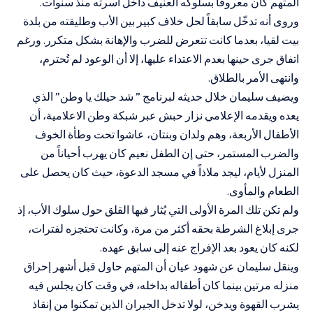
المتهم كان معروفاً بسلوكه العنيف داخل أسرته منذ سنوات.
وروى أنه تدخّل سابقاً لحل خلاف كبير بين الأب وطليقته من بلدة
بيت لقيا، بعدما كانت تتعرض للضرب والإهانة بشكل متكرر. ورغم
اتفاق جرى حينها بعدم الاعتداء عليها، إلا أن الوعود لم تُحترم،
وانتهى الأمر بالطلاق.
ويضيف سليمان خلال حديثه لبرنامج ” شد حيلك يا وطن” الذي
يعده ويقدمه الإعلامي نزار حبش عبر شبكة وطن الاعلامية، أن
الأطفال الأربعة، وهم ولدان وبنتان، عاشوا تحت وطأة الخوف
والضرب المستمر، حتى إن الطفل نعيم كان يهرب أحياناً من
المنزل لأيام، ليجد ملاذاً في مسجد الدعوة، حيث كان يحصل على
الطعام والمأوى.
ولم تكن تلك المرة الأولى التي يُثار فيها القلق حول سلوك الأب، إذ
جرى إبلاغ الشرطة بحقه أكثر من مرة، وكانت تحتجزه لفترات،
لكنه كان يعود بعد الإفراج عنه إلى سابق عهده.
وينقل سليمان عن شهود عيان أن المتهم حاول قبل أشهر إحراق
منزله مرتين بينما كان أطفاله بداخله، في وقت كان يجلس فيه
يشرب القهوة ويدخن، لولا تدخل الجيران الذين تمكنوا من إنقاذ