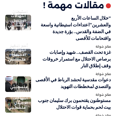
مقالات مهمة !
استيطان
انتهاكات
“خلال الساعات الأربع
الاحتلال
والعشرين”اعتداءات استيطانية واسعة
فلسطيني
في الضفة والقدس.. بؤرة جديدة
واقتحامات للأقصى
أهم الاخبار
صالح شوكة
انتهاكات
غزة تحت القصف.. شهيد وإصابات
الاحتلال
برصاص الاحتلال مع استمرار خروقات
فلسطيني
وقف إطلاق النار
صالح شوكة
دعوات مقدسية لحشد الرباط في الأقصى
والتصدي لمخططات التهويد
فلسطيني
صالح شوكة
انتهاكات
مستوطنون يقتحمون برك سليمان جنوب
الاحتلال
بيت لحم بحماية قوات الاحتلال
فلسطيني
صالح شوكة