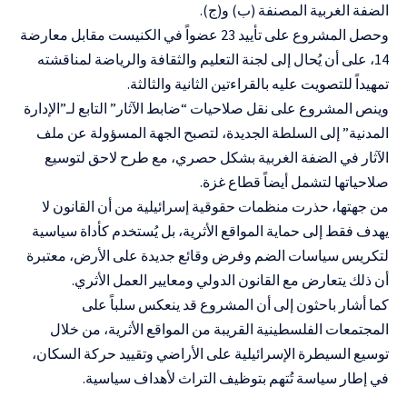
الضفة الغربية المصنفة (ب) و(ج).
وحصل المشروع على تأييد 23 عضواً في الكنيست مقابل معارضة
14، على أن يُحال إلى لجنة التعليم والثقافة والرياضة لمناقشته
تمهيداً للتصويت عليه بالقراءتين الثانية والثالثة.
وينص المشروع على نقل صلاحيات “ضابط الآثار” التابع لـ”الإدارة
المدنية” إلى السلطة الجديدة، لتصبح الجهة المسؤولة عن ملف
الآثار في الضفة الغربية بشكل حصري، مع طرح لاحق لتوسيع
صلاحياتها لتشمل أيضاً قطاع غزة.
من جهتها، حذرت منظمات حقوقية إسرائيلية من أن القانون لا
يهدف فقط إلى حماية المواقع الأثرية، بل يُستخدم كأداة سياسية
لتكريس سياسات الضم وفرض وقائع جديدة على الأرض، معتبرة
أن ذلك يتعارض مع القانون الدولي ومعايير العمل الأثري.
كما أشار باحثون إلى أن المشروع قد ينعكس سلباً على
المجتمعات الفلسطينية القريبة من المواقع الأثرية، من خلال
توسيع السيطرة الإسرائيلية على الأراضي وتقييد حركة السكان،
في إطار سياسة تُتهم بتوظيف التراث لأهداف سياسية.