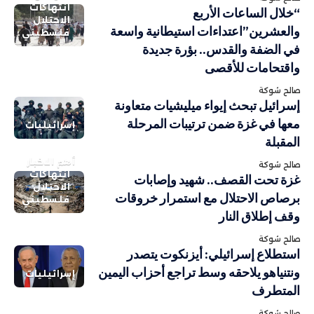
انتهاكات
“خلال الساعات الأربع
الاحتلال
والعشرين”اعتداءات استيطانية واسعة
فلسطيني
في الضفة والقدس.. بؤرة جديدة
واقتحامات للأقصى
صالح شوكة
إسرائيل تبحث إيواء ميليشيات متعاونة
معها في غزة ضمن ترتيبات المرحلة
إسرائيليات
المقبلة
أهم الاخبار
صالح شوكة
انتهاكات
غزة تحت القصف.. شهيد وإصابات
الاحتلال
برصاص الاحتلال مع استمرار خروقات
فلسطيني
وقف إطلاق النار
صالح شوكة
استطلاع إسرائيلي: أيزنكوت يتصدر
ونتنياهو يلاحقه وسط تراجع أحزاب اليمين
إسرائيليات
المتطرف
صالح شوكة