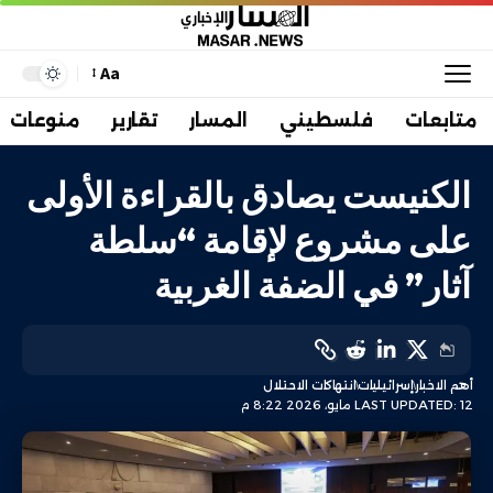
Aa
متابعات
فلسطيني
المسار
تقارير
منوعات
الكنيست يصادق بالقراءة الأولى
على مشروع لإقامة “سلطة
آثار” في الضفة الغربية
أهم الاخبار
إسرائيليات
انتهاكات الاحتلال
LAST UPDATED: 12 مايو، 2026 8:22 م