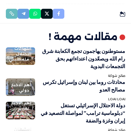
مقالات مهمة !
انتهاكات
مستوطنون يهاجمون تجمع الكعابنة شرق
الاحتلال
رام الله ويصعّدون اعتداءاتهم بحق
فلسطيني
التجمعات البدوية
صالح شوكة
محادثات روما بين لبنان وإسرائيل تكرس
أهم الاخبار
مصالح العدو
دولي
LOAI LOAI
أهم الاخبار
دولة الاحتلال الإسرائيلي تستغل
تقارير
“دبلوماسية ترامب” لمواصلة التصعيد في
ودراسات
إيران وغزة والضفة
استيطان
صالح شوكة