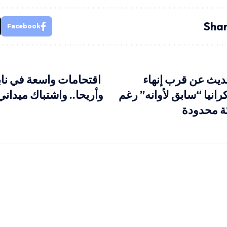
Shar
Facebook
حديث عن قرب إنهاء
اقتحامات واسعة في ناب
انيا “سابق لأوانه” رغم
وأريحا.. واشتباك ميداني
ة محدودة