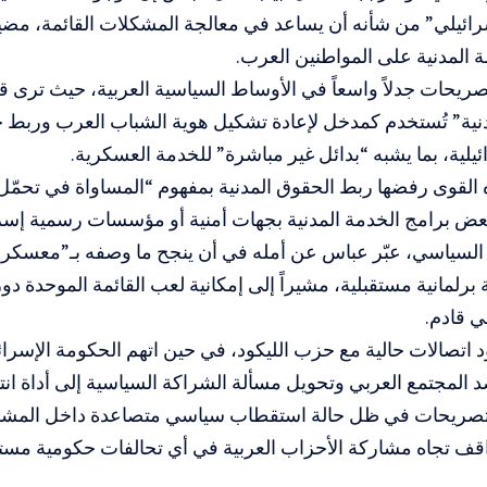
رائيلي” من شأنه أن يساعد في معالجة المشكلات القائمة، مضيفاً
 المدنية على المواطنين العرب.
تصريحات جدلاً واسعاً في الأوساط السياسية العربية، حيث ترى 
دنية” تُستخدم كمدخل لإعادة تشكيل هوية الشباب العرب ورب
ائيلية، بما يشبه “بدائل غير مباشرة” للخدمة العسكرية.
 القوى رفضها ربط الحقوق المدنية بمفهوم “المساواة في تحمّ
ض برامج الخدمة المدنية بجهات أمنية أو مؤسسات رسمية إسرائ
السياسي، عبّر عباس عن أمله في أن ينجح ما وصفه بـ”معسكر ا
برلمانية مستقبلية، مشيراً إلى إمكانية لعب القائمة الموحدة دور
ي قادم.
 اتصالات حالية مع حزب الليكود، في حين اتهم الحكومة الإسرائ
المجتمع العربي وتحويل مسألة الشراكة السياسية إلى أداة انتخ
لتصريحات في ظل حالة استقطاب سياسي متصاعدة داخل المشهد 
قف تجاه مشاركة الأحزاب العربية في أي تحالفات حكومية مستق