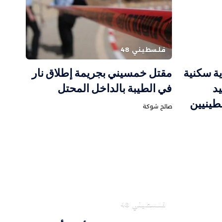
فلسطيني 48
ية سكنية
مقتل خمسيني بجريمة إطلاق نار
د
في الطيبة بالداخل المحتل
طينيين
صالح شوكة
فلسطيني 48