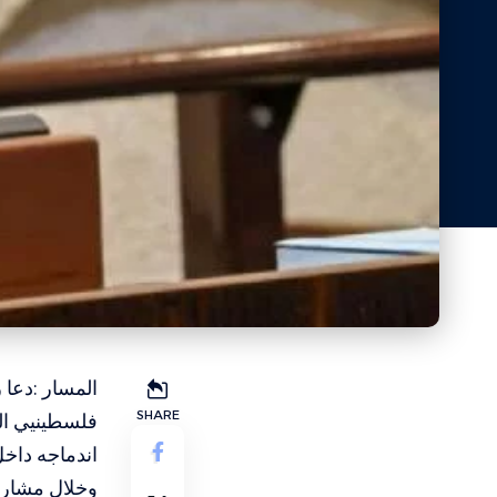
المسار :دعا 
SHARE
فلسطينيي الد
اندماجه داخل
وخلال مشارك