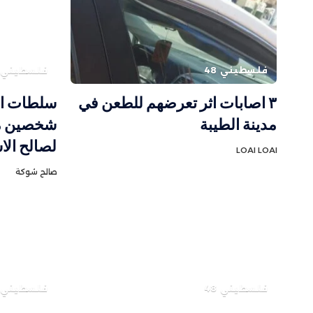
فلسطيني 48
فلسطيني 48
٣ اصابات اثر تعرضهم للطعن في
سلطات الا
مدينة الطيبة
شخصين من
لصالح الاس
LOAI LOAI
صالح شوكة
فلسطيني 48
فلسطيني 48