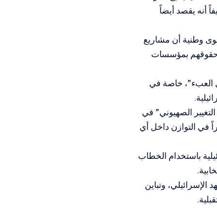
 أنه يقصد أيضاً
قوى وطنية أن مشاريع
ط حقوقهم بمؤسسات
ل العبء”، خاصة في
يلية.
لتغيير الصهيوني” في
اً في التوازن داخل أي
يلية باستخدام الخطاب
ابية.
الإسرائيلي، وتباين
بلية.