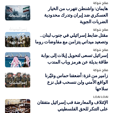
صالح شوكة
هايمان: واشنطن تتهرب من الخيار
العسكري ضد إيران وتدرك محدودية
إسرائيليات
الضربات الجوية
إسرائيليات
صالح شوكة
عربي
مقتل ضابط إسرائيلي في جنوب لبنان..
في
وتصعيد ميداني يتزامن مع مفاوضات روما
المواجهة
صالح شوكة
إسرائيل تسعى لتحويل إيلات إلى بوابة
طاقة بديلة عن هرمز وباب المندب
إسرائيليات
صالح شوكة
زامير من غزة: أضعفنا حماس وغيّرنا
الواقع الأمني ولن ننسحب قبل نزع
إسرائيليات
سلاحها
LOAI LOAI
إسرائيليات
الإئتلاف والمعارضة فب إسرائيل متفقان
أهم
على التنكر للحق الفلسطيني
الاخبار