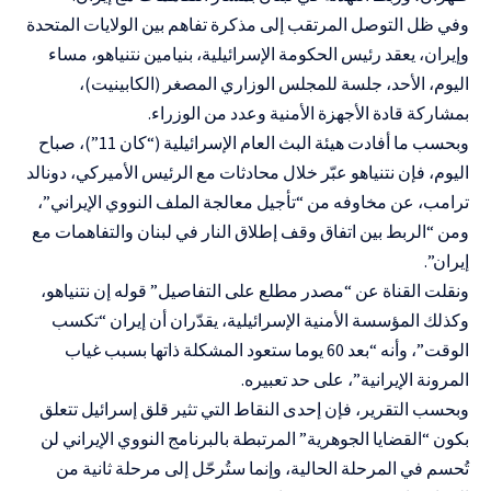
وفي ظل التوصل المرتقب إلى مذكرة تفاهم بين الولايات المتحدة
وإيران، يعقد رئيس الحكومة الإسرائيلية، بنيامين نتنياهو، مساء
اليوم، الأحد، جلسة للمجلس الوزاري المصغر (الكابينيت)،
بمشاركة قادة الأجهزة الأمنية وعدد من الوزراء.
وبحسب ما أفادت هيئة البث العام الإسرائيلية (“كان 11”)، صباح
اليوم، فإن نتنياهو عبّر خلال محادثات مع الرئيس الأميركي، دونالد
ترامب، عن مخاوفه من “تأجيل معالجة الملف النووي الإيراني”،
ومن “الربط بين اتفاق وقف إطلاق النار في لبنان والتفاهمات مع
إيران”.
ونقلت القناة عن “مصدر مطلع على التفاصيل” قوله إن نتنياهو،
وكذلك المؤسسة الأمنية الإسرائيلية، يقدّران أن إيران “تكسب
الوقت”، وأنه “بعد 60 يوما ستعود المشكلة ذاتها بسبب غياب
المرونة الإيرانية”، على حد تعبيره.
وبحسب التقرير، فإن إحدى النقاط التي تثير قلق إسرائيل تتعلق
بكون “القضايا الجوهرية” المرتبطة بالبرنامج النووي الإيراني لن
تُحسم في المرحلة الحالية، وإنما ستُرحّل إلى مرحلة ثانية من