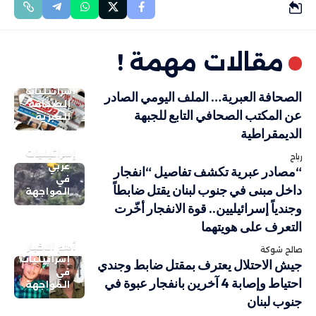
مقالات مهمة !
إسرائيليات
الصحافة العبرية… الملف اليومي الصادر
الصحافة
عن المكتب الصحافي التابع للجبهة
العبرية
الديمقراطية
إسرائيليات
رباح
عربي
“مصادر عبرية تكشف تفاصيل “انفجار
في
داخل مبنى في جنوب لبنان يقتل ضابطاً
المواجهة
وجندياً إسرائيليين.. قوة الانفجار أخّرت
التعرف على هويتهما
أهم الاخبار
صالح شوكة
إسرائيليات
جيش الاحتلال يعترف بمقتل ضابط وجندي
في
احتياط وإصابة 4 آخرين بانفجار عبوة في
المواجهة
جنوب لبنان