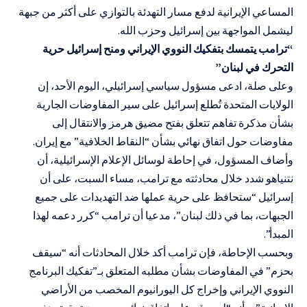
المساعي الإيرانية لدفع مسار التهدئة بالتوازي على أكثر من جبهة
ليشمل المواجهة بين إسرائيل وحزب الله.
“ترامب يتمسك بتفكيك النووي الإيراني ومنح إسرائيل حرية
التحرك في لبنان”
وعلى صلة، ادعى مسؤول سياسي إسرائيلي، اليوم الأحد، إن
الولايات المتحدة تُطلع إسرائيل على سير المفاوضات الجارية
بشأن مذكرة تفاهم تتعلق بفتح مضيق هرمز والانتقال إلى
مفاوضات حول اتفاق نهائي بشأن “النقاط الخلافية” مع إيران.
وأضاف المسؤول، في إحاطة لوسائل الإعلام الإسرائيلية، أن
نتنياهو شدد خلال محادثته مع ترامب، مساء السبت، على أن
إسرائيل “ستحافظ على حرية عملها ضد التهديدات على جميع
الجبهات، بما في ذلك لبنان”، مدعيا أن ترامب “كرر دعمه لهذا
المبدأ”.
وبحسب الإحاطة، فإن ترامب أكد خلال المحادثات أنه “سيقف
بحزم” في المفاوضات بشأن مطلبه المتعلق بـ”تفكيك البرنامج
النووي الإيراني وإخراج كل اليورانيوم المخصب من الأراضي