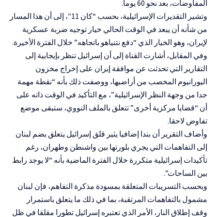
المفاوضات، بعد نحو 60 يوما.
وتشير التقديرات الإسرائيلية، بحسب “كان 11″، إلى أن هذا المسار
من شأنه أن يبعد في الوقت الحالي خيار توجيه ضربة عسكرية
لإيران، وهو الخيار الذي “دفع نتنياهو باتجاهه” خلال الفترة الأخيرة.
وفي المقابل، أشارت القناة إلى أن إسرائيل تنظر بإيجابية إلى
التقارير التي تحدثت عن موافقة إيران على إخراج مخزون
اليورانيوم المخصب من أراضيها، ووصفت ذلك بأنه “نقطة مهمة
جدا من وجهة النظر الإسرائيلية”، مع التأكيد في الوقت ذاته على
أن “قضايا مركزية أخرى” تتعلق بالملف النووي، ستبقى موضع
تفاوض لاحقا.
وأضاف التقرير أن بندا إضافيا يثير قلق إسرائيل يتعلق بضم لبنان
إلى التفاهمات التي يجري بلورتها بين واشنطن وطهران، رغم
تأكيدات إسرائيلية متكررة خلال الفترة الماضية بأنه “لا يوجد رابط
بين الساحات”.
وبحسب التسريبات المتعلقة بمسودة مذكرة التفاهم، فإن لبنان
مشمول بالتفاهمات المرتقبة، بما في ذلك ما يتعلق باستمرار
وقف إطلاق النار، الأمر الذي تعتبره إسرائيل تطورا مقلقا في ظل