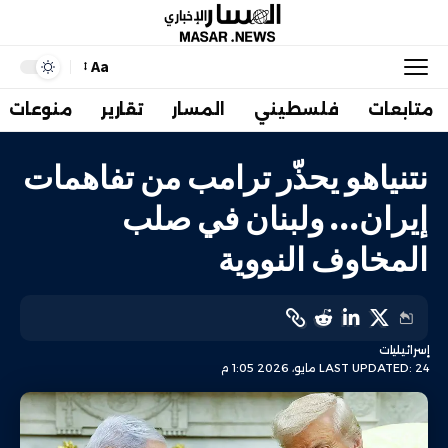
Aa
متابعات
فلسطيني
المسار
تقارير
منوعات
نتنياهو يحذّر ترامب من تفاهمات
إيران… ولبنان في صلب
المخاوف النووية
إسرائيليات
LAST UPDATED: 24 مايو، 2026 1:05 م