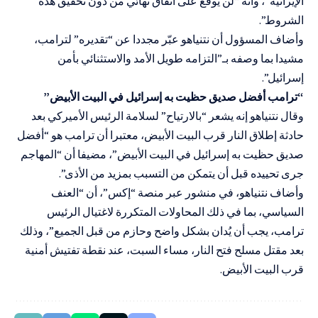
الإيرانية”، وأنه “لن يوقع على اتفاق نهائي من دون تحقيق هذه
الشروط”.
وأضاف المسؤول أن نتنياهو عبّر مجددا عن “تقديره” لترامب،
مشيدا بما وصفه بـ”التزامه طويل الأمد والاستثنائي بأمن
إسرائيل”.
“ترامب أفضل صديق حظيت به إسرائيل في البيت الأبيض”
وقال نتنياهو إنه يشعر “بالارتياح” لسلامة الرئيس الأميركي بعد
حادثة إطلاق النار قرب البيت الأبيض، معتبرا أن ترامب هو “أفضل
صديق حظيت به إسرائيل في البيت الأبيض”، مضيفا أن “المهاجم
جرى تحييده قبل أن يتمكن من التسبب بمزيد من الأذى”.
وأضاف نتنياهو، في منشور عبر منصة “إكس”، أن “العنف
السياسي، بما في ذلك المحاولات المتكررة لاغتيال الرئيس
ترامب، يجب أن يُدان بشكل واضح وحازم من قبل الجميع”، وذلك
بعد مقتل مسلح فتح النار، مساء السبت، عند نقطة تفتيش أمنية
قرب البيت الأبيض.