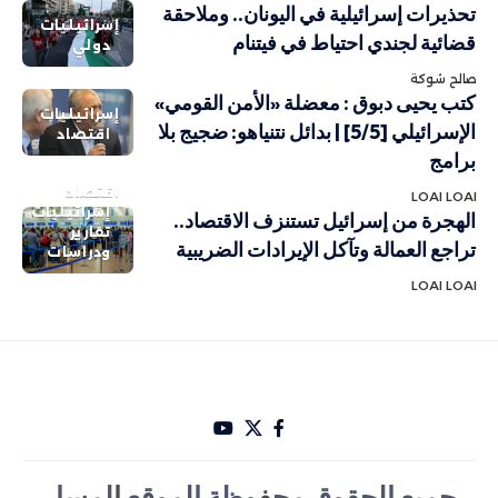
تحذيرات إسرائيلية في اليونان.. وملاحقة
إسرائيليات
قضائية لجندي احتياط في فيتنام
دولي
صالح شوكة
كتب يحيى دبوق : معضلة «الأمن القومي»
إسرائيليات
الإسرائيلي [5/5] | بدائل نتنياهو: ضجيج بلا
اقتصاد
برامج
اقتصاد
LOAI LOAI
إسرائيليات
الهجرة من إسرائيل تستنزف الاقتصاد..
تقارير
تراجع العمالة وتآكل الإيرادات الضريبية
ودراسات
LOAI LOAI
جميع الحقوق مح
ف
وظة الموقع
ا
لمسار