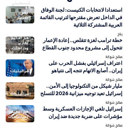
فلسطيني
48
استعدادا لانتخابات الكنيست: لجنة الوفاق
أهم
في الداخل تعرض مقترحها لترتيب القائمة
الاخبار
العربية المشتركة الثلاثية
رباح
أهم الاخبار
خطة ترامب لغزة تتقلص.. إعادة الإعمار
تقارير
تتحول إلى مشروع محدود جنوب القطاع
ودراسات
صالح شوكة
اعتراف إسرائيلي بفشل الحرب على
إيران.. أصابع الاتهام تتجه إلى نتنياهو
إسرائيليات
صالح شوكة
مليار شيكل من التكنولوجيا إلى الأمن..
إسرائيل تعيد توجيه ميزانية 2026 للتسلح
إسرائيليات
صالح شوكة
إسرائيل تلغي الإجازات العسكرية وسط
أهم الاخبار
مؤشرات على ضربة جديدة ضد إيران
إسرائيليات
صالح شوكة