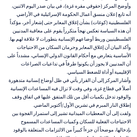
وأوضح المركز (حقوقي مقره غزة)، في بيان صدر اليوم الاثنين،
أنه تابع إعلان منسق أعمال الحكومة الإسرائيلية في الأراضي
الفلسطينية (كوغات) بشأن إغلاق المعابر حتى إشعار آخر، مؤكداً
أن هذه السياسة تعكس نهجاً متكرراً يقوم على معاقبة المدنيين
الفلسطينيين وربط أوضاعهم الإنسانية بتطورات لا علاقة لهم بها.
وأكد البيان أن إغلاق المعابر وحرمان السكان من الاحتياجات
الأساسية يتعارض مع أحكام القانون الدولي الإنساني، مشدداً على
أن المدنيين لا يجوز أن يكونوا طرفاً في تداعيات الصراعات
الإقليمية أو أداة للضغط السياسي.
وأشار المركز إلى أن القرار يأتي في ظل أوضاع إنسانية متدهورة
أصلاً في قطاع غزة، وفي وقت لا تزال فيه المساعدات الإنسانية
والوقود تدخل بكميات أقل من تلك المتفق عليها في اتفاق وقف
إطلاق النار المبرم في تشرين الأول/أكتوبر الماضي.
ولفت إلى أن المعطيات الميدانية تشير إلى استمرار الفجوة بين
الاحتياجات الفعلية للسكان وكميات المساعدات المسموح
بإدخالها، موضحاً أن جزءاً كبيراً من الالتزامات المتعلقة بالوقود