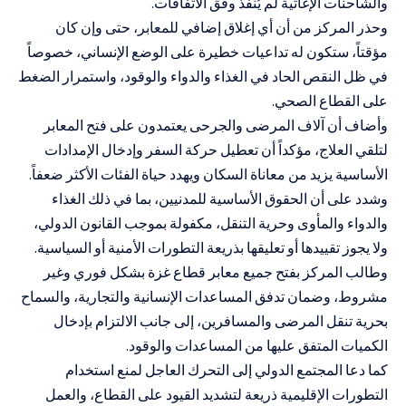
والشاحنات الإغاثية لم يُنفذ وفق الاتفاقات.
وحذر المركز من أن أي إغلاق إضافي للمعابر، حتى وإن كان
مؤقتاً، ستكون له تداعيات خطيرة على الوضع الإنساني، خصوصاً
في ظل النقص الحاد في الغذاء والدواء والوقود، واستمرار الضغط
على القطاع الصحي.
وأضاف أن آلاف المرضى والجرحى يعتمدون على فتح المعابر
لتلقي العلاج، مؤكداً أن تعطيل حركة السفر وإدخال الإمدادات
الأساسية يزيد من معاناة السكان ويهدد حياة الفئات الأكثر ضعفاً.
وشدد على أن الحقوق الأساسية للمدنيين، بما في ذلك الغذاء
والدواء والمأوى وحرية التنقل، مكفولة بموجب القانون الدولي،
ولا يجوز تقييدها أو تعليقها بذريعة التطورات الأمنية أو السياسية.
وطالب المركز بفتح جميع معابر قطاع غزة بشكل فوري وغير
مشروط، وضمان تدفق المساعدات الإنسانية والتجارية، والسماح
بحرية تنقل المرضى والمسافرين، إلى جانب الالتزام بإدخال
الكميات المتفق عليها من المساعدات والوقود.
كما دعا المجتمع الدولي إلى التحرك العاجل لمنع استخدام
التطورات الإقليمية ذريعة لتشديد القيود على القطاع، والعمل