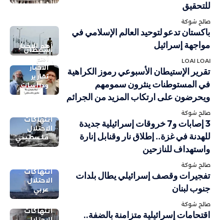
للتحقيق
صالح شوكة
باكستان تدعو لتوحيد العالم الإسلامي في
مواجهة إسرائيل
أهم الاخبار
استيطان
أهم
LOAI LOAI
الاخبار
تقرير الإستيطان الأسبوعي رموز الكراهية
تقارير
في المستوطنات ينثرون سمومهم
ودراسات
ويحرضون على ارتكاب المزيد من الجرائم
صالح شوكة
انتهاكات
3 إصابات و7 خروقات إسرائيلية جديدة
الاحتلال
للهدنة في غزة.. إطلاق نار وقنابل إنارة
فلسطيني
واستهداف للنازحين
صالح شوكة
انتهاكات
تفجيرات وقصف إسرائيلي يطال بلدات
الاحتلال
جنوب لبنان
عربي
صالح شوكة
انتهاكات
اقتحامات إسرائيلية متزامنة بالضفة..
الاحتلال