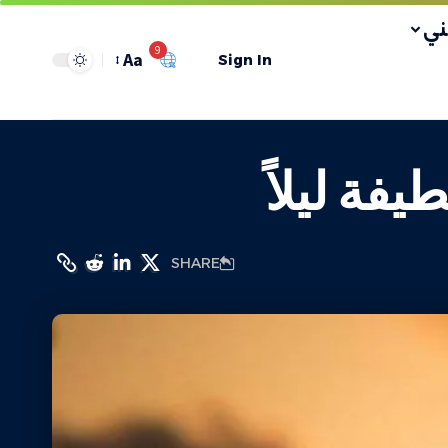
ي
9
Aa
Sign In
فة ليلاً
SHARE