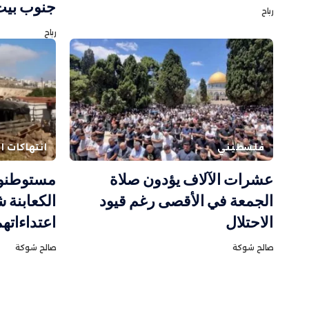
جنوب بيت
رباح
رباح
فلسطيني
انتهاكات ال
عشرات الآلاف يؤدون صلاة
مستوطنون
الجمعة في الأقصى رغم قيود
الكعابنة 
الاحتلال
اعتداءاته
صالح شوكة
صالح شوكة