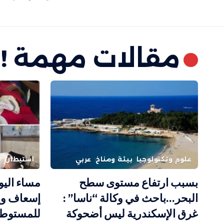
مقالات مهمة !
علوم وتكنولوجيا
بيئة ومناخ
عربي
استيطان
ف
بسبب ارتفاع مستوى سطح
مساء اليو
البحر…باحث في وكالة “ناسا” :
إسعاف وإ
غرق الإسكندرية ليس أضحوكة
للمستوطني