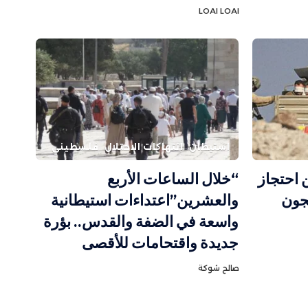
LOAI LOAI
استيطان
انتهاكات الاحتلال
فلسطيني
 احتجاز
“خلال الساعات الأربع
سجون
والعشرين”اعتداءات استيطانية
واسعة في الضفة والقدس.. بؤرة
جديدة واقتحامات للأقصى
صالح شوكة