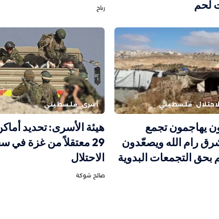
 لحم
رباح
احتلال
فلسطيني
أسرى
فلسطيني
 يهاجمون تجمع
هيئة الأسرى: تحديد أماكن
شرق رام الله ويصعّدون
29 معتقلاً من غزة في 
م بحق التجمعات البدوية
الاحتلال
صالح شوكة