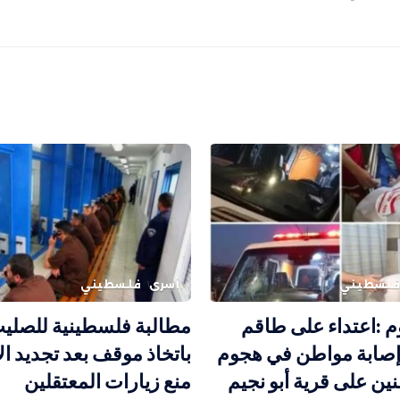
لسطيني
أسرى
فلسطيني
م :اعتداء على طاقم
مطالبة فلسطينية للصليب
صابة مواطن في هجوم
باتخاذ موقف بعد تجديد ال
ن على قرية أبو نجيم
منع زيارات المعتقلين