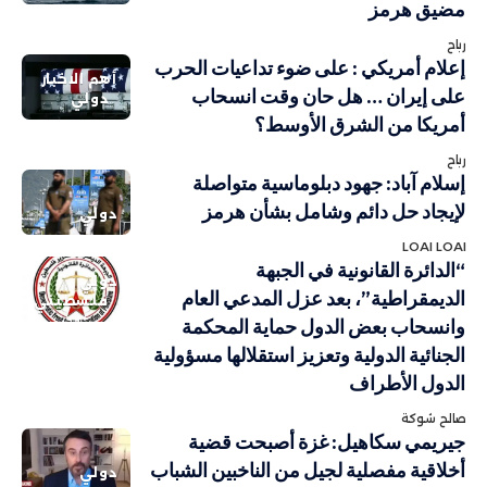
مضيق هرمز
رباح
إعلام أمريكي : على ضوء تداعيات الحرب
أهم الاخبار
على إيران … هل حان وقت انسحاب
دولي
أمريكا من الشرق الأوسط؟
رباح
إسلام آباد: جهود دبلوماسية متواصلة
لإيجاد حل دائم وشامل بشأن هرمز
دولي
LOAI LOAI
“الدائرة القانونية في الجبهة
دولي
الديمقراطية”، بعد عزل المدعي العام
فلسطيني
وانسحاب بعض الدول حماية المحكمة
الجنائية الدولية وتعزيز استقلالها مسؤولية
الدول الأطراف
صالح شوكة
جيريمي سكاهيل: غزة أصبحت قضية
أخلاقية مفصلية لجيل من الناخبين الشباب
دولي