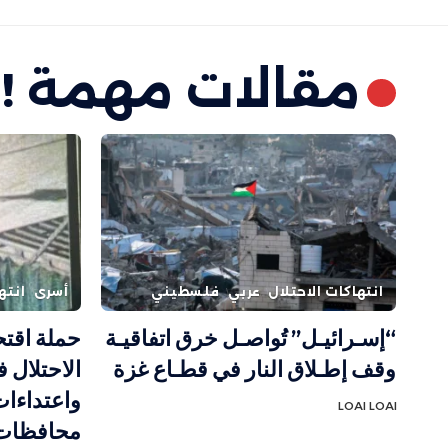
مقالات مهمة !
انتهاكات الاحتلال
عربي
فلسطيني
أسرى
انته
“إسـرائيـل” تُواصـل خرق اتفاقيـة
حملة اقت
وقف إطـلاق النار في قطـاع غزة
الاحتلال 
واعتداءا
LOAI LOAI
محافظات