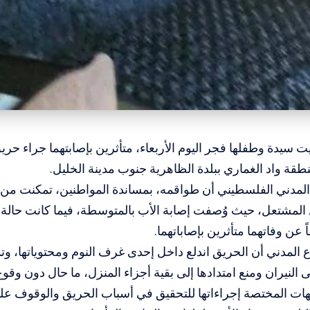
يت سيدة وطفلها فجر اليوم الأربعاء، متأثرين بإصابتهما جراء حر
ة واد الغماري ببلدة الظاهرية جنوب مدينة الخليل.
 المدني الفلسطيني أن طواقمه، بمساندة المواطنين، تمكنت من إ
المشتعل، حيث وُصفت إصابة الأب بالمتوسطة، فيما كانت حالة 
اً عن وفاتهما متأثرين بإصاباتهما.
 المدني أن الحريق اندلع داخل إحدى غرف النوم ومحتوياتها، و
النيران ومنع امتدادها إلى بقية أجزاء المنزل، ما حال دون وقوع
ت المختصة إجراءاتها للتحقيق في أسباب الحريق والوقوف على 