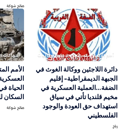
صالح شوكة
أهم الاخبار
فلسطيني
لاجئون وجاليات
انتهاكات ال
دائرة اللاجئين ووكالة الغوث في
الأمم الم
الجبهة الديمقراطية- إقليم
العسكرية 
الضفة…العملية العسكرية في
الحياة في
مخيم قلنديا تأتي في سياق
السكان لل
استهداف حق العودة والوجود
صالح شوكة
الفلسطيني
رباح