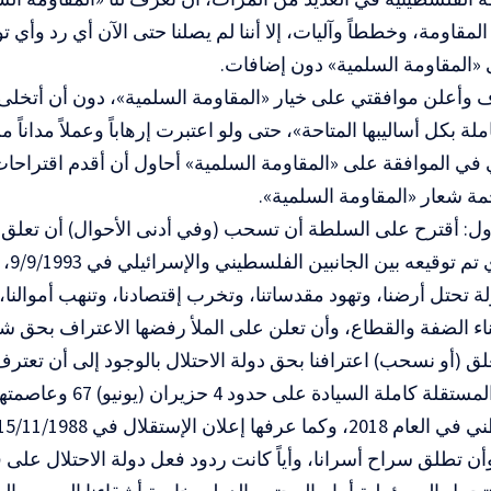
 المقاومة، وخططاً وآليات، إلا أننا لم يصلنا حتى الآن أي رد وأ
«المقاومة السلمية» دون إضافات.
 وأعلن موافقتي على خيار «المقاومة السلمية»، دون أن أتخلى 
لة بكل أساليبها المتاحة»، حتى ولو اعتبرت إرهاباً وعملاً مداناً
ي الموافقة على «المقاومة السلمية» أحاول أن أقدم اقتراحات
مة شعار «المقاومة السلمية».
لأول: أقترح على السلطة أن تسحب (وفي أدنى الأحوال) أن تعلق 
بالوجو
 تحتل أرضنا، وتهود مقدساتنا، وتخرب إقتصادنا، وتنهب أموالنا، و
ناء الضفة والقطاع، وأن تعلن على الملأ رفضها الاعتراف بحق شع
لق (أو نسحب) اعترافنا بحق دولة الاحتلال بالوجود إلى أن تعترف
الفلسطينية المستقلة كاملة الس
أن تطلق سراح أسرانا، وأياً كانت ردود فعل دولة الاحتلال على ق