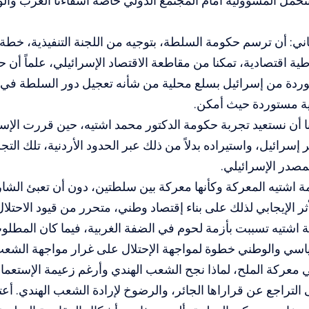
حمل المسؤولية أمام المجتمع الدولي خاصة أشقاءنا العرب والولا
ثاني: أن ترسم حكومة السلطة، بتوجيه من اللجنة التنفيذية، خطة م
اطية اقتصادية، تمكنا من مقاطعة الاقتصاد الإسرائيلي، علماً أن
وردة من إسرائيل بسلع محلية من شأنه تعجيل دور السلطة في ت
ية مستوردة حيث أمكن.
ا أن نستعيد تجربة حكومة الدكتور محمد اشتيه، حين قررت الإست
إسرائيل، واستيراده بدلاً من ذلك عبر الحدود الأردنية، تلك التج
لمصدر الإسرائيلي.
اشتيه المعركة وكأنها معركة بين سلطتين، دون أن تعبئ الشار
ثر الإيجابي لذلك على بناء إقتصاد وطني، متحرر من قيود الاحتلال
اشتيه تسببت بأزمة لحوم في الضفة الغربية، فيما كان المطل
سي والوطني خطوة لمواجهة الإحتلال على غرار مواجهة الشعب ف
 معركة الملح، لماذا نجح الشعب الهندي وأرغم زعيمة الإستعمار 
لتراجع عن قراراها الجائر، والرضوخ لإرادة الشعب الهندي. أع