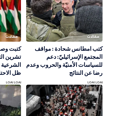
مقالات
مقالات
كتب امطانس شحادة : مواقف
المجتمع الإسرائيليّ: دعم
تشرين الث
للسياسات الأمنيّة والحروب وعدم
الشرعية و
رضا عن النتائج
ظل الاحتل
LOAI LOAI
LOAI LOAI