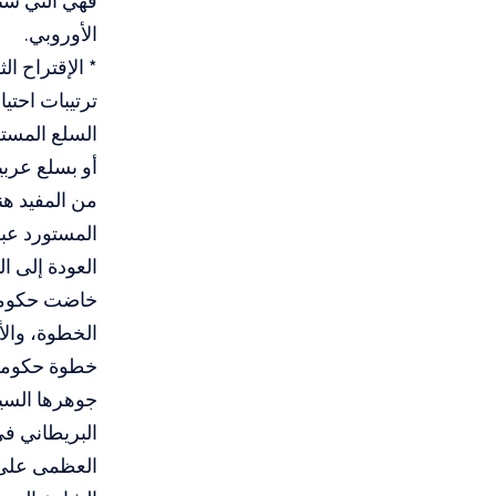
فهي التي ستت
الأوروبي.
* الإقتراح ال
ترتيبات احتي
السلع المست
أو بسلع عرب
من المفيد هن
المستورد عبر 
العودة إلى ا
خاضت حكومة 
الخطوة، والأ
خطوة حكومة 
جوهرها السيا
البريطاني في
العظمى على ا