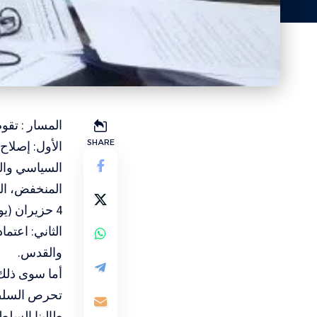
المسار : تقو
SHARE
الأول: إصلاح
السياسي وال
المنخفض، الذ
4 حزيران (يونيو) 67 ولا استعادة القدس الشرقية عاصمة للدولة.
الثاني: اعتم
والقدس.
أما سوى ذلك
تحرص السلطة
طالبنا السلط