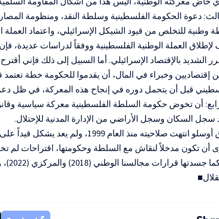
ي خاض معركته الوطنية، أليس هذا من أشكال المقاومة السلمية و
الثالث: دعوة الحكومة الفلسطينية وسلطة النقد، ومنظومة الم
وطنية للتخلص من قيود الشيكل الإسرائيلي، واعتماد العملة الأرد
لإطلاق العملة الوطنية الفلسطينية ووفقاً لدراسات عديدة، فإن
ر الشديد بالإقتصاد الإسرائيلي. أما السبيل إلى ذلك فإني أقتر
 إقتصاديين وخبراء في المال، أن يقدموا للحكومة خطة تعتمد 
سطيني قبل أن يتحمل دوره في إنجاح هذه المعركة، في ظل دع
لرابع: أن تخوض حكومة السلطة الفلسطينية معركة سياسية وقانو
د سجل السكان وسجل الأراضي من الإدارة المدنية للإحتلال.
 صلاحيته منذ العام 1999، ولم يعد يشكل قيداً على السلطة الفلسطينية.
ى أن تكون مدخلاً لنقاش مع السلطة وحكومتها، اقتراحات لم ت
الفلسطينية ك
قلال■