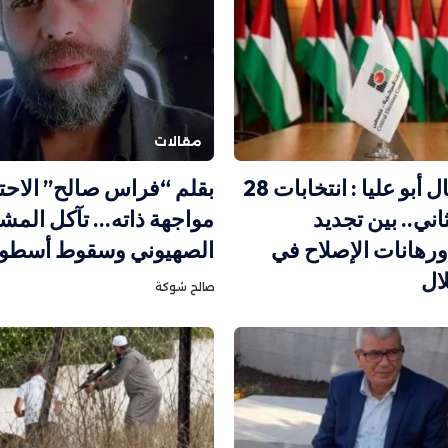
مقالات
كتبت وصال أبو عليا : انتخابات 28
بقلم “فراس صالح” الاحت
اني.. بين تجديد
مواجهة ذاته… تآكل المش
رهانات الإصلاح في
الصهيوني وسقوط أسطور
ال
صالح شوكة