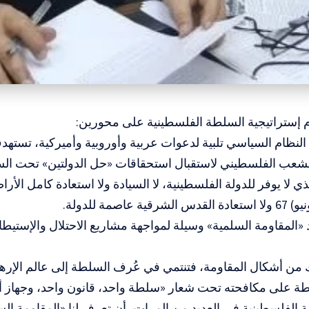
م إستراتيجية السلطة الفلسطينية على محورين:
 النظام السياسي تلبية لدعوات عربية وأوروبية وأميركية، تستهد
شعب الفلسطيني لاستقبال استحقاقات «حل الدولتين» تحت ا
ي لا يوفر للدولة الفلسطينية، لا السيادة ولا استعادة كامل الأ
اد «المقاومة السلمية» وسيلة لمواجهة مشاريع الاحتلال والإستيط
 من أشكال المقاومة، فتنتمي في عُرف السلطة إلى عالم الإره
 على مكافحته تحت شعار «سلطة واحد، قانون واحد، وجهاز أمن
ة الفلسطينية في العديد من المرات، أن تعرف لنا «المقاومة ال