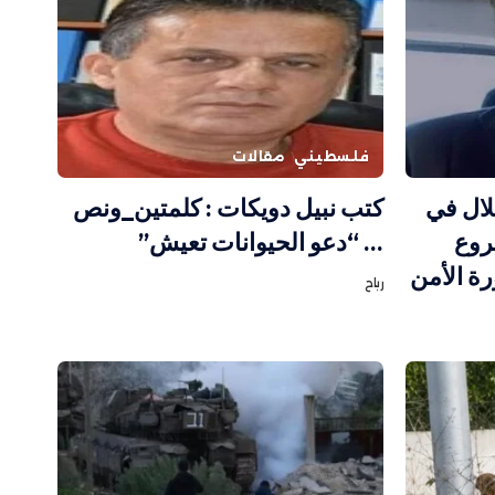
فلسطيني
مقالات
لال في
كتب نبيل دويكات : كلمتين_ونص
روع
… “دعو الحيوانات تعيش”
ة الأمن
رباح