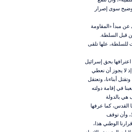
ي توضيح سوى إصرار
عن مبدأ «المقاومة
 من قبل السلطة.
 للسلطة، علها تلقى
اعترافها بحق إسرائيل
د، الذي تم توقيعه بين الجانبين الفلسطيني والإسرائيلي في 9/9/1993، إذ لا يجوز أن نعطي
تقتل أبناءنا، وتعتقل
بنا في إقامة دولته
 هي بالدولة
يادة على حدود 4 حزيران (يونيو) 67 وعاصمتها القدس، كما عرفها
مجلسنا الوطني في العام 2018، وكما عرفها إعلان الإستقلال في 15/11/1988، وأن توقف
رارنا الوطني هذا،