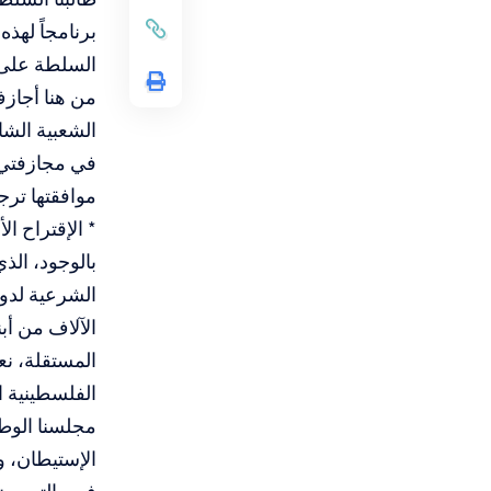
برنامجاً لهذه
السلطة على 
من هنا أجازف
الشعبية الشام
في مجازفتي ف
موافقتها ترج
* الإقتراح ا
الشرعية لدولة
الآلاف من أب
المستقلة، نع
الإستيطان، و