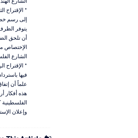
الشارع الهند
* الإقتراح 
إلى رسم خطة 
يتوفر الظرف 
أن تلحق الضر
الإختصاص من
الشارع الفل
* الإقتراح ا
فيها باستردا
علماً أن إتفاق أوسلو انتهت
هذه أفكار أر
وإعلان الإست