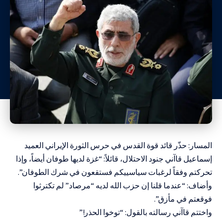
المسار: حذّر قائد قوة القدس في حرس الثورة الإيراني العميد
إسماعيل قاآني جنود الاحتلال، قائلاً: “غزة لديها طوفان أيضاً، وإذا
تحركتم وفقاً لرغبات سياسييكم فستقعون في شرك الطوفان”.
وأضاف: “عندما قلنا إن حزب الله لديه “مرصاد” لم تكترثوا
فوقعتم في مأزق”.
واختتم قاآني رسالته بالقول: “توخوا الحذر!”