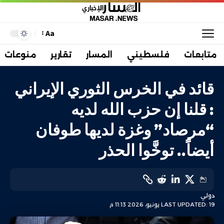
Aa
متابعات
فلسطيني
المسار
تقارير
منوعات
قائد في الخرس الثوري الإيراني
: قلنا إن حزب الله لديه
“مرصاد” وغزة لديها طوفان
أيضاً.. توخَّوا الحذر
دولي
LAST UPDATED: 19 يونيو، 2026 11:13 م