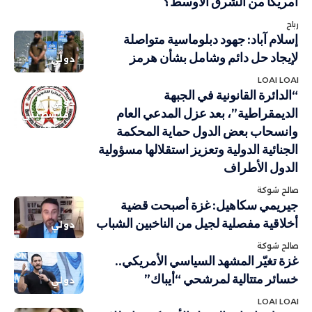
أمريكا من الشرق الأوسط؟
رباح
إسلام آباد: جهود دبلوماسية متواصلة
لإيجاد حل دائم وشامل بشأن هرمز
دولي
LOAI LOAI
“الدائرة القانونية في الجبهة
دولي
الديمقراطية”، بعد عزل المدعي العام
فلسطيني
وانسحاب بعض الدول حماية المحكمة
الجنائية الدولية وتعزيز استقلالها مسؤولية
الدول الأطراف
صالح شوكة
جيريمي سكاهيل: غزة أصبحت قضية
أخلاقية مفصلية لجيل من الناخبين الشباب
دولي
صالح شوكة
غزة تغيّر المشهد السياسي الأمريكي..
خسائر متتالية لمرشحي “أيباك”
دولي
LOAI LOAI