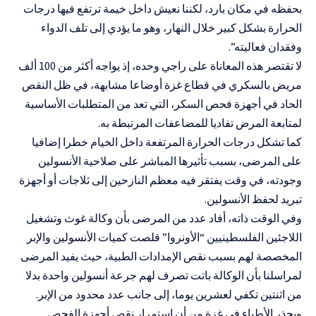
بحفظه في مكان بارد، لكننا نعيش داخل خيمة ترتفع فيها درجات
الحرارة بشكل كبير خلال النهار، وهو ما يؤدي إلى تلف الدواء
وفقدان فعاليته”.
لا تقتصر هذه المعاناة على راجي وحده، إذ يواجه أكثر من 100 ألف
مريض بالسكري في قطاع غزة أوضاعا مشابهة، في ظل النقص
الحاد في أجهزة فحص السكر، التي تعد من المتطلبات الأساسية
لمتابعة المرض تفاديا للمضاعفات المرتبطة به.
كما تشكل درجات الحرارة المرتفعة داخل الخيام خطرا إضافيا
على المرضى، بسبب تأثيرها المباشر على صلاحية الأنسولين
وجودته، في وقت يفتقر فيه معظم النازحين إلى ثلاجات أو أجهزة
تبريد لحفظ الأنسولين.
وفي الوقت ذاته، أفاد عدد من المرضى بأن وكالة غوث وتشغيل
اللاجئين الفلسطينيين “الأونروا” قلصت كميات الأنسولين والإبر
المخصصة لهم بسبب نقص الإمدادات الطبية، حيث يفيد المرضى
لمراسلنا بأن الوكالة باتت تصرف لهم جرعة أنسولين واحدة بدلا
من اثنتين تكفي لعشرين يوما، إلى جانب عدد محدود من الإبر.
ويحذر الأطباء في غزة من أن استمرار نقص أجهزة الفحص