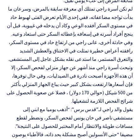
متابعة المرض إلى عبء يومي ثقيل.
لم تكن أسرة راجي تمتلك أي معرفة سابقة بالمرض، وسرعان ما
بدأت تواجه مضاعفاته، ففي إحدى الأيام تعرض الفتى لهبوط حاد
في مستوى السكر أفقده الوعي وكاد أن يدخله في غيبوبة، قبل أن
ينجح أفراد أسرته في إسعافه بإعطائه السكر حتى استعاد وعيه.
وفي حادثة أخرى، عانى راجي من ارتفاع حاد في مستوى السكر،
رافقته أعراض خطيرة تمثلت في الاختناق والعطش الشديد
والتعرق المستمر، ما استدعى نقله بشكل عاجل إلى المستشفى.
وتبحث أسرة راجي منذ أشهر عن جهاز منزلي لفحص السكر، إلا
أن هذه الأجهزة أصبحت نادرة في الصيدليات، وفي حال توفرها،
فإن أسعارها ارتفعت بشكل كبير حيث يباع الجهاز المنزلي بأكثر
من 500 شيكل (حوالي 170 دولار) ، فضلا عن صعوبة الحصول على
شرائح الفحص اللازمة لتشغيلها.
يقول والد راجي لـ”قدس برس”: “أذهب يوميا مع ابني إلى
مستشفى ناصر في خان يونس لفحص السكر، ونضطر لقطع
مسافات طويلة والانتظار أمام المختبر للحصول على النتيجة”.
مضيفا “حتى الأنسولين أصبح مشكلة بحد ذاته، فالأطباء يوصون