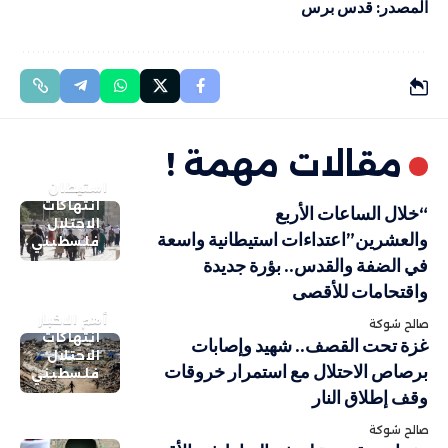
المصدر: قدس برس
مقالات مهمة !
استيطان
انتهاكات
“خلال الساعات الأربع
الاحتلال
والعشرين”اعتداءات استيطانية واسعة
فلسطيني
في الضفة والقدس.. بؤرة جديدة
واقتحامات للأقصى
أهم الاخبار
صالح شوكة
انتهاكات
غزة تحت القصف.. شهيد وإصابات
الاحتلال
برصاص الاحتلال مع استمرار خروقات
فلسطيني
وقف إطلاق النار
صالح شوكة