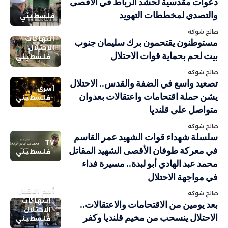
دعوات مقدسية لحشد الرباط في الأقصى
والتصدي لمخططات التهويد
فلسطيني
صالح شوكة
انتهاكات
مستوطنون يقتحمون برك سليمان جنوب
الاحتلال
بيت لحم بحماية قوات الاحتلال
فلسطيني
صالح شوكة
تصعيد واسع في الضفة والقدس.. الاحتلال
أسرى
يشن حملة اقتحامات واعتقالات بعدوان
فلسطيني
متواصل على قلنديا
صالح شوكة
سلسلة شهداء قوات الشهيد عمر القاسم
TV
في معركة طوفان الأقصى الشهيد المقاتل
فلسطيني
محمد عبد الهادي أبو لبدة.. مسيرة فداء
في مواجهة الاحتلال
أهم الاخبار
صالح شوكة
انتهاكات
بعد يومين من الاقتحامات والاعتقالات..
الاحتلال
الاحتلال ينسحب من مخيم قلنديا وكفر
فلسطيني