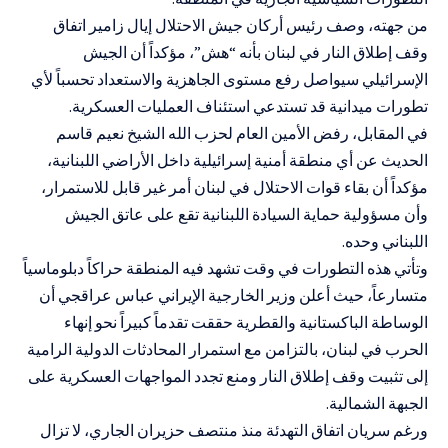
من جهته، وصف رئيس أركان جيش الاحتلال إيال زامير اتفاق
وقف إطلاق النار في لبنان بأنه “هش”، مؤكداً أن الجيش
الإسرائيلي سيواصل رفع مستوى الجاهزية والاستعداد تحسباً لأي
تطورات ميدانية قد تستدعي استئناف العمليات العسكرية.
في المقابل، رفض الأمين العام لحزب الله الشيخ نعيم قاسم
الحديث عن أي منطقة أمنية إسرائيلية داخل الأراضي اللبنانية،
مؤكداً أن بقاء قوات الاحتلال في لبنان أمر غير قابل للاستمرار،
وأن مسؤولية حماية السيادة اللبنانية تقع على عاتق الجيش
اللبناني وحده.
وتأتي هذه التطورات في وقت تشهد فيه المنطقة حراكاً دبلوماسياً
متسارعاً، حيث أعلن وزير الخارجية الإيراني عباس عراقجي أن
الوساطة الباكستانية والقطرية حققت تقدماً كبيراً نحو إنهاء
الحرب في لبنان، بالتزامن مع استمرار المحادثات الدولية الرامية
إلى تثبيت وقف إطلاق النار ومنع تجدد المواجهات العسكرية على
الجبهة الشمالية.
ورغم سريان اتفاق التهدئة منذ منتصف حزيران الجاري، لا تزال