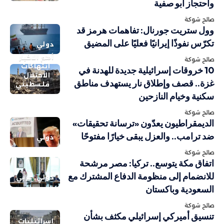
واحتجاز أبو صفية
صالح شوكة
وول ستريت جورنال: تفاهمات هرمز قد
تكرّس نفوذًا إيرانيًا فعليًا على المضيق
دولي
أهم الاخبار
صالح شوكة
انتهاكات
10 خروقات إسرائيلية جديدة للهدنة في
الاحتلال
غزة.. قصف وإطلاق نار يستهدف مناطق
فلسطيني
سكنية وخيام النازحين
صالح شوكة
الديمقراطيون يعدّون «ترسانة تحقيقات»
ضد ترامب.. والعزل يبقى خيارًا مفتوحًا
دولي
صالح شوكة
اتفاق مكة يتوسع.. تركيا: مصر مرشحة
للانضمام إلى منظومة الدفاع المشترك مع
دولي
عربي
السعودية وباكستان
صالح شوكة
تنسيق أميركي إسرائيلي مكثف بشأن
إسرائيليات