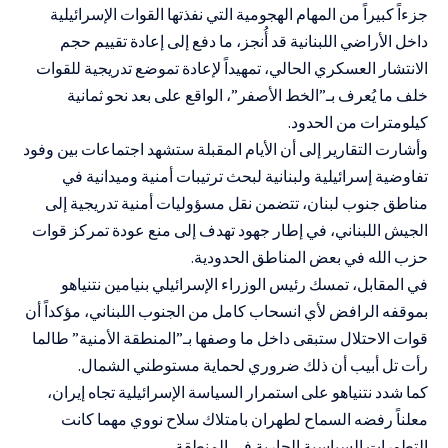
جزءاً كبيراً من المهام الهجومية التي نفذتها القوات الإسرائيلية
داخل الأراضي اللبنانية قد أُنجز، ما دفع إلى إعادة تقييم حجم
الانتشار العسكري الحالي، تمهيداً لإعادة تموضع تدريجية للقوات
خلف ما يُعرف بـ”الخط الأصفر”، الواقع على بعد نحو ثمانية
كيلومترات من الحدود.
وأشارت التقارير إلى أن الأيام المقبلة ستشهد اجتماعات بين وفود
تفاوضية إسرائيلية ولبنانية لبحث ترتيبات أمنية وميدانية في
مناطق جنوب لبنان، تتضمن نقل مسؤوليات أمنية تدريجية إلى
الجيش اللبناني، في إطار جهود تهدف إلى منع عودة تمركز قوات
حزب الله في بعض المناطق الحدودية.
في المقابل، تمسك رئيس الوزراء الإسرائيلي بنيامين نتنياهو
بموقفه الرافض لأي انسحاب كامل من الجنوب اللبناني، مؤكداً أن
قوات الاحتلال ستبقى داخل ما وصفها بـ”المنطقة الأمنية” طالما
رأت تل أبيب أن ذلك ضروري لحماية مستوطني الشمال.
كما شدد نتنياهو على استمرار السياسة الإسرائيلية تجاه إيران،
معلناً رفضه السماح لطهران بامتلاك سلاح نووي مهما كانت
التطورات السياسية الجارية في المنطقة.