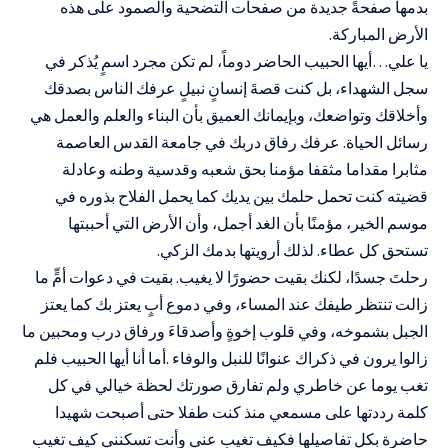
بدمها صفحةً جديدة من صفحات التضحية والصمود على هذه
الأرض المباركة.
يا علي…أيها الحبيب الحاضر دوماً، لم تكن مجرد اسمٍ يُذكر في
سجل الشهداء، بل كنت قصةَ إنسانٍ نبيلٍ عرفك الناس بصدقك
وأخلاقك وتواضعك، وبإيمانك العميق بأن البناء والعلم والعمل هي
رسائل الحياة. عرفك رفاق دربك في جامعة القدس العاصمة
مثابرا مقداما مثقفا مؤمنا بحق شعبه وقدسية وطنه وعادلة
قضيته كنت تحمل حلمك بين يديك كما يحمل الفلاح بذوره في
موسم الخير، مؤمنًا بأن الغد أجمل، وأن الأرض التي أحببتها
تستحق كل عطاء. لذلك أرويتها بدمك الزكي.
رحلتَ جسدًا، لكنك بقيت حضورًا لا يغيب. بقيت في دعوات أمٍّ ما
زالت تنتظر طيفك عند المساء، وفي دموع أبٍ يعتز بك كما يعتز
الجبل بشموخه، وفي قلوب إخوةٍ وأصدقاءَ ورفاق درب ومحبين ما
زالوا يرون في ذكراك عنوانًا للنبل والوفاء .أما أنا أيها الحبيب فلم
تغب يوما عن خاطري ولم تفارق صورتك لحظة خيالي في كل
كلمة رددتها على مسمعي منذ كنت طفلا حتى أصبحت شهيدا
حاضرة بكل تفاصيلها فكيف تغيب عني وأنت تسكنني كيف تغيب