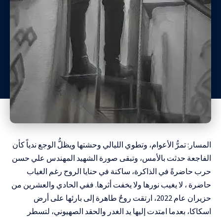
المسار: تمرُّ الأعوام، وتطوي الليالي وحشتها ويظلُّ الوجع ندياً كأن
الفاجعة حدثت بالأمس، وتبقى صورة الشهيد المهندس علي حسن
حرب حاضرةً في الذاكرة، ساكنة في حنايا الروح رغم الغياب
حاضرة ، لا يغيب نورها ولا يخفت أثرها. ففي الحادي والعشرين من
حزيران عام 2022، ارتقت روحٌ طاهرة إلى بارئها على أرض
اسكاكا، بعدما امتدت إليها يد الغدر والحقد الصهيوني، لتسطر