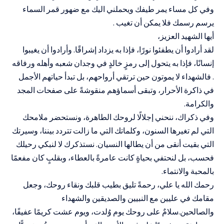
وفي كل مساء يمر طيفك ويحملني اليك مع ضهور قمر السماء
يرسم رسمك فلا يمكن أن تغيب .
أيها الشهيد العزيز،
لقد أرادوا أن يطفئوا نورًا، فإذا به يزداد إشراقًا. وأرادوا أن يغيبوا
إنسانًا، فإذا به يتحول إلى رمزٍ خالدٍ في وجدان شعبه وأهله ورفاقه
. فالشهداء لا يموتون حين ترتقي أرواحهم، بل تبدأ حياتهم الأجمل
في ذاكرة الأحرار، وتبقى أسماؤهم منقوشةً على صفحات المجد
والكرامة.
وفي ذكراك، ننحني إجلالًا لروحك الطاهرة، ونستحضر ملامحك
التي لم تغيرها السنون، وكلماتك التي ما زالت تتردد بيننا، وسيرتك
التي بقيت أنقى من أن يطالها النسيان. نستذكرك لا لنبكي رحيلك
فحسب، بل لنحتفي بحياةٍ كانت عامرةً بالعطاء، وبقلبٍ كان مفعمًا
بالمحبة والانتماء.
رحمك الله يا علي، رحمةً تليق بطيب قلبك ونقاء روحك، وجعل
مقامك في عليين مع النبيين والصديقين والشهداء
والصالحين.سلامٌ على روحك يوم وُلدت، ويوم عشت كريمًا عفيفًا،