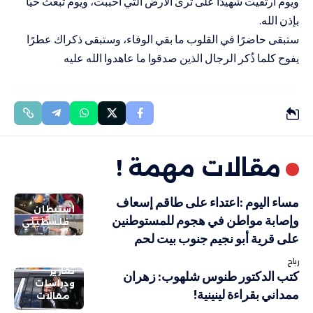
ويوم ارتقيت شهيدًا على ثرى الأرض التي أحببت، ويوم تُبعث حيًّا
بإذن الله.
ستبقى حاضرًا في القلوب ما بقي الوفاء، وستبقى ذكراك عطرًا
يفوح كلما ذُكر الرجال الذين صدقوا ما عاهدوا الله عليه
مقالات مهمة !
مساء اليوم :اعتداء على طاقم إسعاف
استيطان
وإصابة مواطن في هجوم للمستوطنين
فلسطيني
على قرية أبو نجيم جنوب بيت لحم
رباح
تقارير
كتب الدكتور طنوس شلهوب: زهران
ودراسات
ممداني بقراءة لينينية!
مقالات