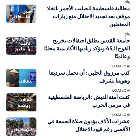
رباح
مطالبة فلسطينية للصليب الأحمر باتخاذ
أسرى
موقف بعد تجديد الاحتلال منع زيارات
فلسطيني
المعتقلين
رباح
فلسطيني
جامعة القدس تطلق احتفالات تخريج
تربية
الفوج الـ45 وتؤكد ريادتها الأكاديمية محليًا
وتعليم
وعالميًا
LOAI LOAI
كتب مرزوق الحلبي : أن نحمل سرديتنا
وهويتنا بشرف
مقالات
LOAI LOAI
كتبت آمنة الدبش : الرياضة الفلسطينية
مقالات
في مرمى الحرب
رياضة
LOAI LOAI
عشرات الآلاف يؤدون صلاة الجمعة في
الأقصى رغم قيود الاحتلال
فلسطيني