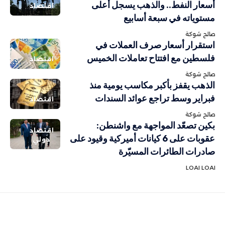
أسعار النفط.. والذهب يسجل أعلى
اقتصاد
مستوياته في سبعة أسابيع
صالح شوكة
استقرار أسعار صرف العملات في
فلسطين مع افتتاح تعاملات الخميس
اقتصاد
صالح شوكة
الذهب يقفز بأكبر مكاسب يومية منذ
فبراير وسط تراجع عوائد السندات
اقتصاد
صالح شوكة
بكين تصعّد المواجهة مع واشنطن:
اقتصاد
عقوبات على 6 كيانات أميركية وقيود على
دولي
صادرات الطائرات المسيّرة
LOAI LOAI